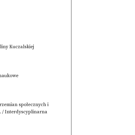
iny Kuczalskiej
 naukowe
rzemian społecznych i
. / Interdyscyplinarna