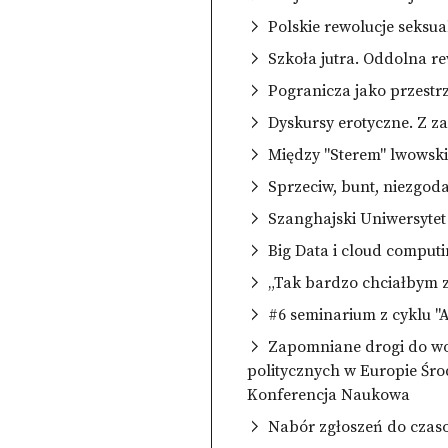
Polskie rewolucje seksu
Szkoła jutra. Oddolna re
Pogranicza jako przestrz
Dyskursy erotyczne. Z z
Między "Sterem" lwowski
Sprzeciw, bunt, niezgoda
Szanghajski Uniwers
Big Data i cloud comput
„Tak bardzo chciałbym 
#6 seminarium z cyklu "A
Zapomniane drogi do wol
politycznych w Europie Śro
Konferencja Naukowa
Nabór zgłoszeń do czas