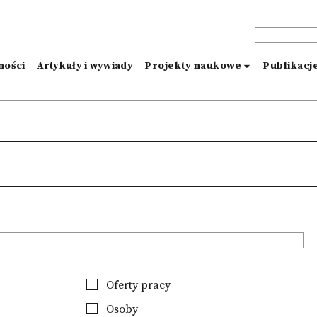
ności
Artykuły i wywiady
Projekty naukowe
Publikacj
Oferty pracy
Osoby