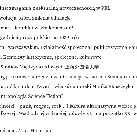
alne: zmagania z seksualną nowoczesnością w PRL
wolucja, która zmienia edukację
enie... konfliktów: zło konieczne?
agadnień prozy polskiej po 1989 roku
m i warszawskim. Działalność społeczna i publicystyczna Paul
. Konteksty historyczne, społeczne, kulturowe
ytet Studiów Międzynarodowych 上海外国语大学
ing jako nowe narzędzia w informacji i w nauce / Seminarium
zostać kumplem Twym”– wieczór autorski Muńka Staszczyka
ntropologia Science Fiction"
ności – punk, reggae, rock… i kultura alternatywna wobec p
dkowej i Wschodniej w drugiej połowie XX i na początku XXI w
opisma „Artes Humanae”