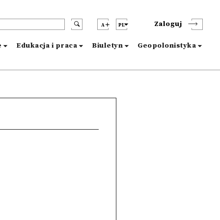
Zaloguj
A
PL
e
Edukacja i praca
Biuletyn
Geopolonistyka