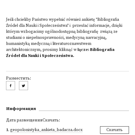
Jeśli chcieliby Państwo wypełnić również ankietę "Bibliografia
Źródeł dla Nauki i Społeczeństwa" i przesłać informacje, dzięki
którym wzbogacimy ogólnodostępną bibliografię związą ze
studiami o niepełnosprawności, medycyną narracyjną,
humanistyką medyczną i literaturoznawstwem
architektonicznym, prosimy kliknąć w
łącze:
Bibliografia
Źródeł dla Nauki i Społeczeństwa
.
Разместить:
Информация
Дата размещенияСкачать:
1
.
geopolonistyka_ankieta_badacza.docx
Скачать