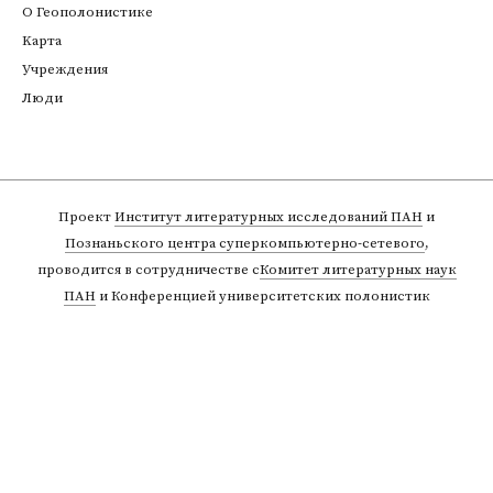
О Геополонистике
Kарта
Учреждения
Люди
Проект
Институт литературных исследований ПАН
и
Познаньского центра суперкомпьютерно-сетевого
,
проводится в сотрудничестве с
Комитет литературных наук
ПАН
и Конференцией университетских полонистик