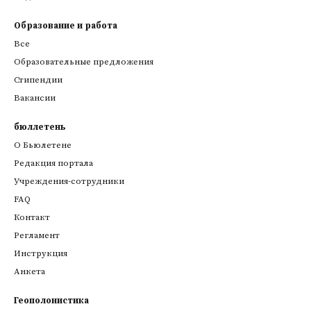
Образование и работа
Все
Образовательные предложения
Стипендии
Вакансии
бюллетень
О Бьюлетене
Редакция портала
Учреждения-сотрудники
FAQ
Контакт
Регламент
Инструкция
Анкета
Геополонистика