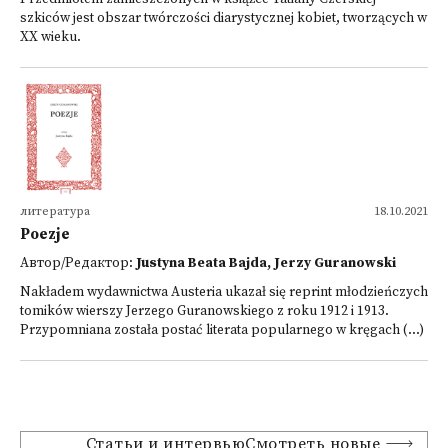
szkiców jest obszar twórczości diarystycznej kobiet, tworzących w
XX wieku.
литература
18.10.2021
Poezje
Автор/Редактор:
Justyna Beata Bajda, Jerzy Guranowski
Nakładem wydawnictwa Austeria ukazał się reprint młodzieńczych
tomików wierszy Jerzego Guranowskiego z roku 1912 i 1913.
Przypomniana została postać literata popularnego w kręgach (...)
Статьи и интервьюСмотреть новые