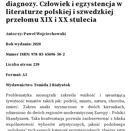
diagnozy. Człowiek i egzystencja w
literaturze polskiej i szwedzkiej
przełomu XIX i XX stulecia
Autorzy:
Paweł Wojciechowski
Rok wydania: 2020
Numer ISBN: 978-83-65696-50-2
Liczba stron: 239
Format: A5
Wydawnictwo Temida 2 Białystok
Problematyka monografii zakreśla ważkość i nieustającą
żywotność tematów takich jak: podróż, miasto, natura, choroba,
śmierć. Zakres analiz wyznaczono w dwóch kierunkach,
odniesiono do dwóch regionów modernistycznej Europy – Polski i
Skandynawii. Taka konfrontacja pozwala zaobserwować z bliska
wspólnotowość wyborów artystycznych, jakość podobnego
„oglądania” tych samych kategorii egzystencjalnych, zbieżny rytm