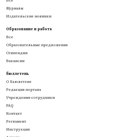
Все
Журналы
Издательские новинки
Образование и работа
Все
Образовательные предложения
Стипендии
Вакансии
бюллетень
О Бьюлетене
Редакция портала
Учреждения-сотрудники
FAQ
Контакт
Регламент
Инструкция