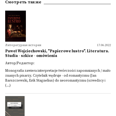
Смотреть также
Литературная история
17.06.2022
Paweł Wojciechowski, "Papierowe lustro". Literatura.
Studia - szkice - omówienia
Автор/Редактор:
Monografia zawiera interpretacje twórczości zapomnianych / mało
znanych pisarzy. Czytelnik wędruje - od romantyzmu (Jan
Barszczewski, Erik Stagnelius) do neoromantyzmu (szwedzcy i
(...)