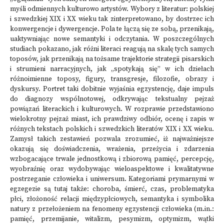
myśli odmiennych kulturowo artystów. Wybory z literatur: polskiej
i szwedzkiej XIX i XX wieku tak zinterpretowano, by dostrzec ich
konwergencje i dywergencje. Pola te łączą się ze sobą, przenikają,
uaktywniając nowe semantyki i odczytania. W poszczególnych
studiach pokazano, jak różni literaci reagują na skalę tych samych
toposów, jak przenikają na tożsame trajektorie strategii pisarskich
i strumieni narracyjnych, jak „spotykają się” w ich dziełach
różnoimienne toposy, figury, transgresje, filozofie, obrazy i
dyskursy. Portret taki dobitnie wyjaśnia egzystencję, daje impuls
do diagnozy wspólnotowej, odkrywając tekstualny pejzaż
powiązań literackich i kulturowych. W rozprawie przedstawiono
wielokrotny pejzaż miast, ich prawdziwy odbiór, ocenę i zapis w
różnych tekstach polskich i szwedzkich literatów XIX i XX wieku.
Zamysł takich zestawień pozwala zrozumieć, iż najważniejsze
okazują się doświadczenia, wrażenia, przeżycia i zdarzenia
wzbogacające trwale jednostkową i zbiorową pamięć, percepcję,
wyobraźnię oraz wydobywając wieloaspektowe i kwalitatywne
postrzeganie człowieka i uniwersum. Kategoriami prymarnymi w
egzegezie są tutaj także: choroba, śmierć, czas, problematyka
płci, złożoność relacji międzypłciowych, semantyka i symbolika
natury z przełożeniem na fenomeny egzystencji człowieka (m.in.:
pamięć, przemijanie, witalizm, pesymizm, optymizm, wątki