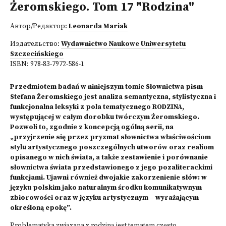
Żeromskiego. Tom 17 "Rodzina"
Автор/Редактор:
Leonarda Mariak
Издательство:
Wydawnictwo Naukowe Uniwersytetu
Szczecińskiego
ISBN:
978-83-7972-586-1
Przedmiotem badań w niniejszym tomie Słownictwa pism
Stefana Żeromskiego jest analiza semantyczna, stylistyczna i
funkcjonalna leksyki z pola tematycznego RODZINA,
występującej w całym dorobku twórczym Żeromskiego.
Pozwoli to, zgodnie z koncepcją ogólną serii, na
„przyjrzenie się przez pryzmat słownictwa właściwościom
stylu artystycznego poszczególnych utworów oraz realiom
opisanego w nich świata, a także zestawienie i porównanie
słownictwa świata przedstawionego z jego pozaliterackimi
funkcjami. Ujawni również dwojakie zakorzenienie słów: w
języku polskim jako naturalnym środku komunikatywnym
zbiorowości oraz w języku artystycznym – wyrażającym
określoną epokę”.
Problematyka związana z rodziną jest tematem często