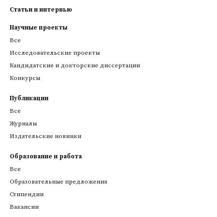
Статьи и интервью
Научные проекты
Все
Исследовательские проекты
Кандидатские и докторские диссертации
Конкурсы
Публикации
Все
Журналы
Издательские новинки
Образование и работа
Все
Образовательные предложения
Стипендии
Вакансии