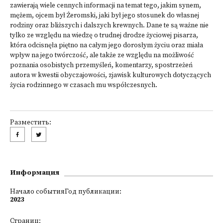
zawierają wiele cennych informacji na temat tego, jakim synem,
mężem, ojcem był Żeromski, jaki był jego stosunek do własnej
rodziny oraz bliższych i dalszych krewnych. Dane te są ważne nie
tylko ze względu na wiedzę o trudnej drodze życiowej pisarza,
która odcisnęła piętno na całym jego dorosłym życiu oraz miała
wpływ na jego twórczość, ale także ze względu na możliwość
poznania osobistych przemyśleń, komentarzy, spostrzeżeń
autora w kwestii obyczajowości, zjawisk kulturowych dotyczących
życia rodzinnego w czasach mu współczesnych.
Разместить:
Информация
Начало событияГод публикации:
2023
Страниц: