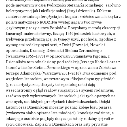
podejmowanym w całej twórczości Stefana Żeromskiego, zarówno
beletrystycznej jak i niefikcjonalnej (listy i dzienniki). Efektem
zainteresowania tą sferą życia jest bogata i zróżnicowana leksyka z
pola tematycznego RODZINA występująca w tworzywie
językowym prozy autora Popiołów. Pozyskany metodą ekscerpcji
linearnej1 materiał słowny, liczący 1240 jednostek hasłowych, o
frekwencji przekraczającej 16 tysięcy użyć, pochodzi, zgodnie z
wymogami redakcyjnymi serii, z Dzieł (Powieści, Nowele i
opowiadania, Dramaty, Dzienniki) Stefana Żeromskiego
(Warszawa 1956–1970) w opracowaniu Stanisława Pigonia, z
Dzienników tom odnaleziony pod redakcją Jerzego Kądzieli oraz z
6 tomów Listów Stefana Żeromskiego w opracowaniu Zdzisława
Jerzego Adamczyka (Warszawa 2001–2010). Dwa odmienne pod
względem literackim, warsztatowym i fikcjonalnym typy źródeł
(proza artystyczna, diarystyka i epistolografia) dają
wszechstronny ogląd realiów związanych z życiem rodzinnym,
zarówno tych wykreowanych, literackich, jak i tych opartych na
własnych, osobistych przeżyciach i doświadczeniach. Dzięki
Listom oraz Dziennikom możemy poznać koleje losu pisarza
(zwłaszcza słabo opisane lata młodości), koneksje rodzinne, a
także jego osobiste poglądy dotyczące istoty rodziny i jej roli w
życiu człowieka. Zapiski w Dziennikach oraz listy prywatne