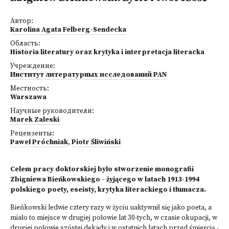
Автор:
Karolina Agata Felberg-Sendecka
Область:
Historia literatury oraz krytyka i interpretacja literacka
Учреждение:
Институт литературных исследований PAN
Местность:
Warszawa
Научные руководители:
Marek Zaleski
Рецензенты:
Paweł Próchniak
,
Piotr Śliwiński
Celem pracy doktorskiej było stworzenie monografii
Zbigniewa Bieńkowskiego - żyjącego w latach 1913-1994
polskiego poety, eseisty, krytyka literackiego i tłumacza.
Bieńkowski ledwie cztery razy w życiu uaktywnił się jako poeta, a
miało to miejsce w drugiej połowie lat 30-tych, w czasie okupacji, w
drugiej połowie szóstej dekady i w ostatnich latach przed śmiercią -