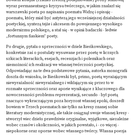
bowiem kolejne (rzadko zresztą podejmowane) próby stanowią
wyraz permanentnego kryzysu twórczego, w jakim znalazł się
warszawski poeta po napisaniu poematu Widzę i opisuję -
poematu, który miał być antytezą jego wcześniejszej działalności
poetyckiej, syntezą tejże i akcesem do powojennego wysokiego
modernizmu polskiego, a stał się - w opinii badaczki - ledwie
„fortunnym fiaskiem” poety.
Po drugie, pytała o sprzeczności w dziele Bieńkowskiego,
konkretnie zaś o postulaty wysuwane przez poetę w licznych
szkicach literackich, esejach, recenzjach i polemikach oraz
niemożność ich realizacji we własnej twórczości poetyckiej.
Odpowiadając na te dwa podstawowe pytania, autorka monografii
doszła do wniosku, że Bieńkowski był, primo, poetą wyrażającym
niewyrażalność niewyrażalnego i wikłającym się przez to w
rozmaite sprzeczności oraz aporie wynikające z kluczowego dla
nowoczesności problemu reprezentacji, secundo - był poetą
znacząco wykraczającym poza horyzont własnej epoki, doszedł
bowiem w Trzech poematach nie tylko na kresy znanej sobie
literatury modernistycznej, ale także osiągnął swoje własnej kresy -
stworzył wiec dzieło prawdziwie oryginalne, wyjątkowe, niezależne
wobec czasów i okoliczności, w jakich powstało, i - co więcej -
niepokorne oraz oporne wobec własnego twórcy. Własna poezja