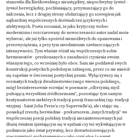
stanowiła dla Bieńkowskiego nieustępliwy, niepochwytny żywioł -
żywioł bezwzględny, pochłaniający, przymuszający go do
milczenia, lecz z drugiej strony obdarzający go szeregiem jak
najbardziej współczesnych doświadczeń językowych i
afektywnych. Poeta rozumiał, że jako krytyczny wobec
modernizmu i rozczarowany do nowoczesności autor nadal może
wybierać, ale już tylko spośród niemożliwych do opanowania i
przezwyciężenia, a przy tym nieodmiennie zawłaszczających
intensywności. Tym właśnie różnił się współczesnych sobie
hermeneutów - przekonanych o zasadności czynienia swoim
własnym tego, co wcześniej było obce. Sam nie poddawał swych
konstrukcji poetyckich podobnym zabiegom, przez co nie mieścił
się zupełnie w ówczesnej poetyckiej praxis. Wyłączywszy się z
rozmaitych tradycji dwudziestowiecznego wiersza polskiego,
mógł bezinteresownie rozwijać w poemacie „olbrzymią myśl
pulsującą wszystkimi źródłosensami”, pozostając tym samym
kontynuatorem niektórych tradycji poezji francuskiej (np. tradycji
wizyjnej - Saint-John Perse’a czy Supervielle’a), ale i stając się -
poniekąd zresztą bezwiednie - prekursorem „innych tradycji” we
współczesnej poezji polskiej: tradycji niezainteresowanych już
dłużej światem zjawiającym się w epifanii czy też wykwitającym w
podmiocie jako świat prywatny, lecz dowartościowujących
rzeczywistość rozbrzmiewającą jako czyjś głos (a nawet