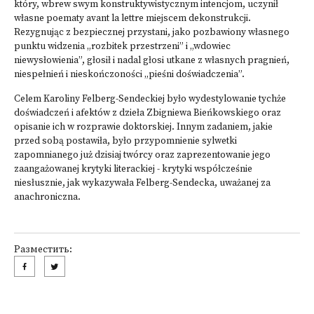
który, wbrew swym konstruktywistycznym intencjom, uczynił
własne poematy avant la lettre miejscem dekonstrukcji.
Rezygnując z bezpiecznej przystani, jako pozbawiony własnego
punktu widzenia „rozbitek przestrzeni” i „wdowiec
niewysłowienia”, głosił i nadal głosi utkane z własnych pragnień,
niespełnień i nieskończoności „pieśni doświadczenia”.
Celem Karoliny Felberg-Sendeckiej było wydestylowanie tychże
doświadczeń i afektów z dzieła Zbigniewa Bieńkowskiego oraz
opisanie ich w rozprawie doktorskiej. Innym zadaniem, jakie
przed sobą postawiła, było przypomnienie sylwetki
zapomnianego już dzisiaj twórcy oraz zaprezentowanie jego
zaangażowanej krytyki literackiej - krytyki współcześnie
niesłusznie, jak wykazywała Felberg-Sendecka, uważanej za
anachroniczna.
Разместить: