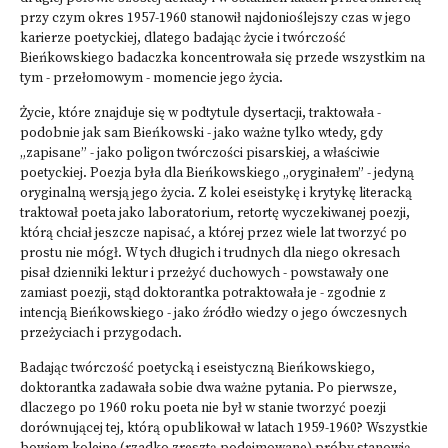
przy czym okres 1957-1960 stanowił najdonioślejszy czas w jego
karierze poetyckiej, dlatego badając życie i twórczość
Bieńkowskiego badaczka koncentrowała się przede wszystkim na
tym - przełomowym - momencie jego życia.
Życie, które znajduje się w podtytule dysertacji, traktowała -
podobnie jak sam Bieńkowski - jako ważne tylko wtedy, gdy
„zapisane” - jako poligon twórczości pisarskiej, a właściwie
poetyckiej. Poezja była dla Bieńkowskiego „oryginałem” - jedyną
oryginalną wersją jego życia. Z kolei eseistykę i krytykę literacką
traktował poeta jako laboratorium, retortę wyczekiwanej poezji,
którą chciał jeszcze napisać, a której przez wiele lat tworzyć po
prostu nie mógł. W tych długich i trudnych dla niego okresach
pisał dzienniki lektur i przeżyć duchowych - powstawały one
zamiast poezji, stąd doktorantka potraktowała je - zgodnie z
intencją Bieńkowskiego - jako źródło wiedzy o jego ówczesnych
przeżyciach i przygodach.
Badając twórczość poetycką i eseistyczną Bieńkowskiego,
doktorantka zadawała sobie dwa ważne pytania. Po pierwsze,
dlaczego po 1960 roku poeta nie był w stanie tworzyć poezji
dorównującej tej, którą opublikował w latach 1959-1960? Wszystkie