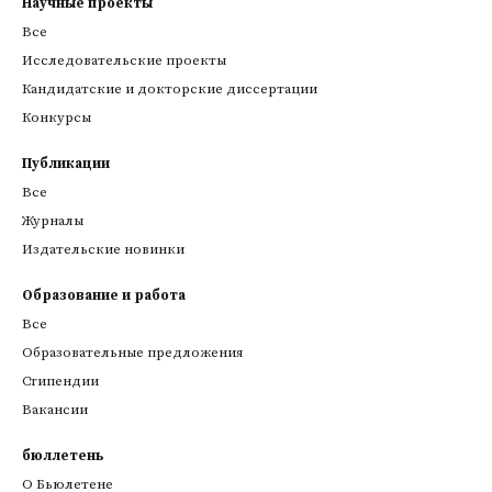
Научные проекты
Все
Исследовательские проекты
Кандидатские и докторские диссертации
Конкурсы
Публикации
Все
Журналы
Издательские новинки
Образование и работа
Все
Образовательные предложения
Стипендии
Вакансии
бюллетень
О Бьюлетене