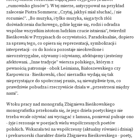
„rumowisko głosów”). W tej mierze, antycypował na przykład
zalecenie Piotra Sommera: „Czytaj, jakbyś miał słuchać, / nie
rozumieć”. „Bo muzyka, i tylko muzyka, sięga tych złóż
doświadczenia duchowego, gdzie lęgnie się, rodzi i odradza
wspólne wszystkim istotom ludzkim czucie istnienia”, twierdził
Bieńkowski w Przypisach do oczywistości. Paradoksalnie, dopiero
za sprawą tego, co opiera się reprezentacji, symbolizacji i
interpretacji - co do końca pozostaje nieokreślone i
nierozstrzygalne, ożywamy i ożywiamy, afektujemy i jesteśmy
afektowani. „Inne tradycje” wiersza polskiego, którym z
pewnością patronuje - obok Leśmiana, Białoszewskiego czy
Karpowicza - Bieńkowski, choć nierzadko wydają się tak
nieprzystające do społecznej praxis, są niewątpliwie tym, co
prawdziwie pobudza i rzeczywiście działa w „przestrzeni między
nami”.
W toku pracy nad monografią Zbigniewa Bieńkowskiego
monografistka przekonała się, że jego dzieła poetyckiego nie
trzeba wcale ożywiać ani wyciągać z lamusa, ponieważ pulsuje ono
- żyje i rezonuje w poezjach wielu współczesnych poetów
polskich. Wskazała też na współczesny (aktualny również i dzisiaj)
i prekursorski charakter dzieła Zbigniewa Bieńkowskiego - poety,