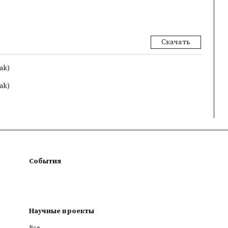
Скачать
zak)
zak)
События
Научные проекты
Все