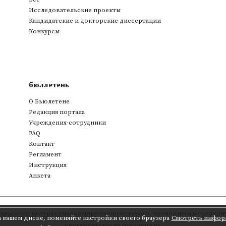
Исследовательские проекты
Кандидатские и докторские диссертации
Конкурсы
бюллетень
О Бьюлетене
Редакция портала
Учреждения-сотрудники
FAQ
Контакт
Регламент
Инструкция
Анкета
аньского центра суперкомпьютерно-сетевого
,
проводится в сотрудни
а вашем диске, поменяйте настройки своего браузера
Смотреть инфор
университетских полонистик