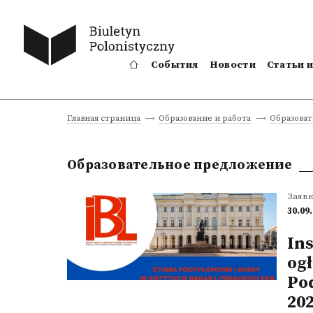
События
Новости
Статьи 
Главная страница
Образование и работа
Образова
Образовательное предложение
Заяв
30.09
In
ogł
Po
202