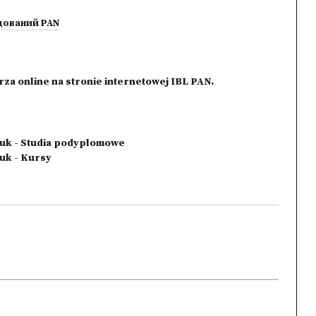
дований PAN
a online na stronie internetowej IBL PAN.
Nauk - Studia podyplomowe
auk - Kursy