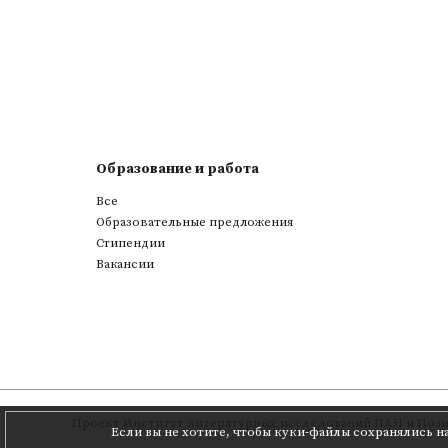
Образование и работа
Все
Образовательные предложения
Стипендии
Вакансии
Проект
Институт литературных исследований ПАН
и
Позн
Если вы не хотите, чтобы куки-файлы сохранялись н