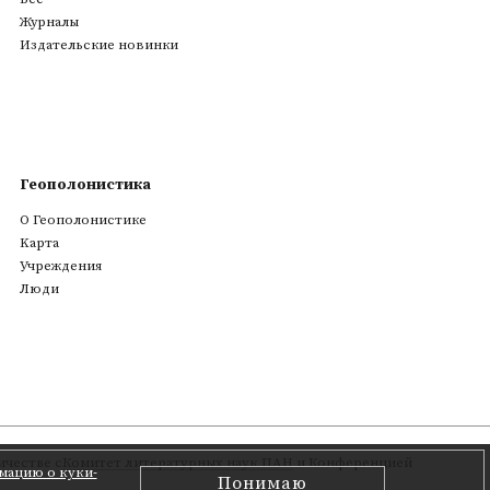
Журналы
Издательские новинки
Геополонистика
О Геополонистике
Kарта
Учреждения
Люди
честве с
Комитет литературных наук ПАН
и Конференцией
мацию о куки-
Понимаю