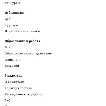
Конкурсы
Публикации
Все
Журналы
Издательские новинки
Образование и работа
Все
Образовательные предложения
Стипендии
Вакансии
бюллетень
О Бьюлетене
Редакция портала
Учреждения-сотрудники
FAQ