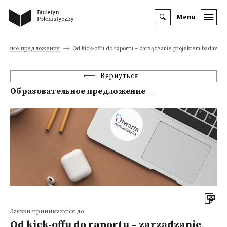
Menu
тельные предложения
Od kick-offu do raportu – zarządzanie projektem badawcz
Вернуться
Образовательное предложение
Заявки принимаются до:
Od kick-offu do raportu – zarządzanie