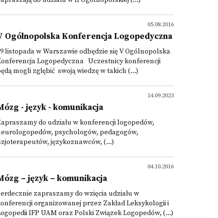
apraszają do udziału w II Ogólnopolskiej (...)
05.08.2016
V Ogólnopolska Konferencja Logopedyczna
9 listopada w Warszawie odbędzie się V Ogólnopolska
Konferencja Logopedyczna Uczestnicy konferencji
ędą mogli zgłębić swoją wiedzę w takich (...)
14.09.2023
Mózg - język - komunikacja
Zapraszamy do udziału w konferencji logopedów,
neurologopedów, psychologów, pedagogów,
izjoterapeutów, językoznawców, (...)
04.10.2016
Mózg – język – komunikacja
erdecznie zapraszamy do wzięcia udziału w
onferencji organizowanej przez Zakład Leksykologii i
ogopedii IFP UAM oraz Polski Związek Logopedów, (...)