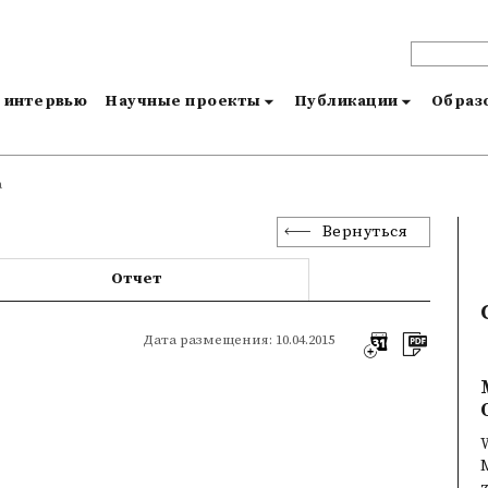
и интервью
Научные проекты
Публикации
Образо
a
Вернуться
Отчет
Дата размещения: 10.04.2015
W
M