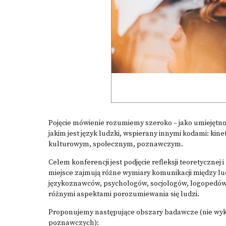
Pojęcie mówienie rozumiemy szeroko – jako umiejęt
jakim jest język ludzki, wspierany innymi kodami: 
kulturowym, społecznym, poznawczym.
Celem konferencji jest podjęcie refleksji teoretyczn
miejsce zajmują różne wymiary komunikacji między lu
językoznawców, psychologów, socjologów, logopedów, 
różnymi aspektami porozumiewania się ludzi.
Proponujemy następujące obszary badawcze (nie wyk
poznawczych):