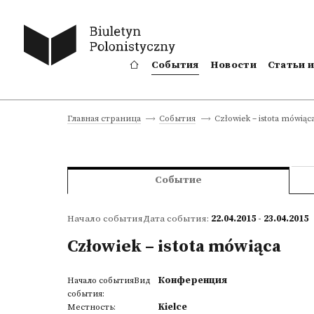
События
Новости
Статьи 
Człowiek – istota mówiąc
Главная страница
События
Событие
Начало событияДата события:
22.04.2015 - 23.04.2015
Człowiek – istota mówiąca
Конференция
Начало событияВид
события:
Kielce
Местность: