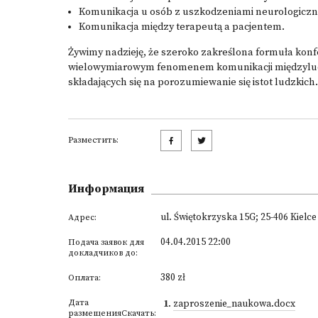
Komunikacja u osób z uszkodzeniami neurologiczn
Komunikacja między terapeutą a pacjentem.
Żywimy nadzieję, że szeroko zakreślona formuła konfe
wielowymiarowym fenomenem komunikacji międzyludzki
składających się na porozumiewanie się istot ludzkich.
Разместить:
Информация
ul. Świętokrzyska 15G; 25-406 Kielce
Адрес:
04.04.2015 22:00
Подача заявок для
докладчиков до:
380 zł
Оплата:
Дата
1
.
zaproszenie_naukowa.docx
размещенияСкачать: