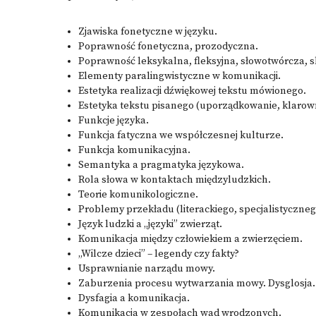
Zjawiska fonetyczne w języku.
Poprawność fonetyczna, prozodyczna.
Poprawność leksykalna, fleksyjna, słowotwórcza, 
Elementy paralingwistyczne w komunikacji.
Estetyka realizacji dźwiękowej tekstu mówionego.
Estetyka tekstu pisanego (uporządkowanie, klarowno
Funkcje języka.
Funkcja fatyczna we współczesnej kulturze.
Funkcja komunikacyjna.
Semantyka a pragmatyka językowa.
Rola słowa w kontaktach międzyludzkich.
Teorie komunikologiczne.
Problemy przekładu (literackiego, specjalistyczneg
Język ludzki a „języki” zwierząt.
Komunikacja między człowiekiem a zwierzęciem.
„Wilcze dzieci” – legendy czy fakty?
Usprawnianie narządu mowy.
Zaburzenia procesu wytwarzania mowy. Dysglosja.
Dysfagia a komunikacja.
Komunikacja w zespołach wad wrodzonych.