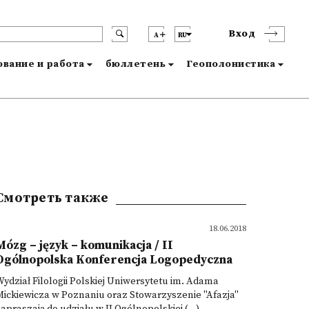
Вход
A
RU
вание и работа
бюллетень
Геополонистика
Смотреть также
18.06.2018
Mózg – język – komunikacja / II
Ogólnopolska Konferencja Logopedyczna
ydział Filologii Polskiej Uniwersytetu im. Adama
ickiewicza w Poznaniu oraz Stowarzyszenie "Afazja"