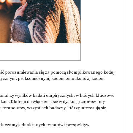
ność porozumiewania się za pomocą skomplikowanego kodu,
kinetycznym, proksemicznym, kodem emotikonów, kodem
ej i analizy wyników badań empirycznych, w których kluczowe
dźmi. Dlatego do włączenia się w dyskusję zapraszamy
terapeutów, wszystkich badaczy, którzy interesują się
luczamy jednak innych tematów i perspektyw