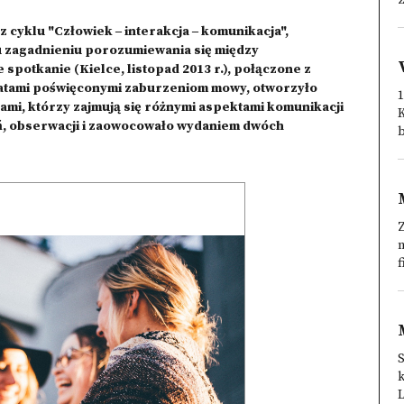
z
 cyklu "Człowiek ‒ interakcja ‒ komunikacja",
zagadnieniu porozumiewania się między
spotkanie (Kielce, listopad 2013 r.), połączone z
atami poświęconymi zaburzeniom mowy, otworzyło
1
ami, którzy zajmują się różnymi aspektami komunikacji
ań, obserwacji i zaowocowało wydaniem dwóch
b
f
S
k
L