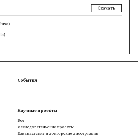
Скачать
łusa)
la)
События
Научные проекты
Все
Исследовательские проекты
Кандидатские и докторские диссертации