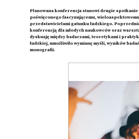
Planowana konferencja stanowi drugie spotkanie z
poświęconego fascynującemu, wieloaspektowemu 
przedstawicielami gatunku ludzkiego. Poprzednie 
konferencją dla młodych naukowców oraz warszt
dyskusję między badaczami, teoretykami i praktyk
ludzkiej, umożliwiło wymianę myśli, wyników bad
monografii.