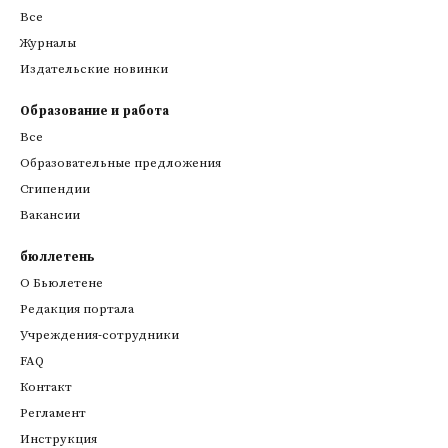
Все
Журналы
Издательские новинки
Образование и работа
Все
Образовательные предложения
Стипендии
Вакансии
бюллетень
О Бьюлетене
Редакция портала
Учреждения-сотрудники
FAQ
Контакт
Регламент
Инструкция