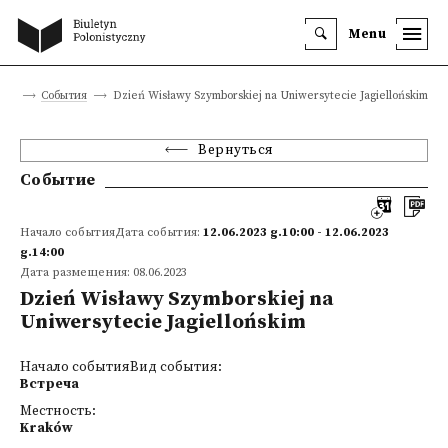
Menu
ица
События
Dzień Wisławy Szymborskiej na Uniwersytecie Jagiellońskim
Вернуться
Событие
Начало событияДата события:
12.06.2023 g.10:00 - 12.06.2023
g.14:00
Дата размещения: 08.06.2023
Dzień Wisławy Szymborskiej na
Uniwersytecie Jagiellońskim
Начало событияВид события:
Встреча
Местность:
Kraków