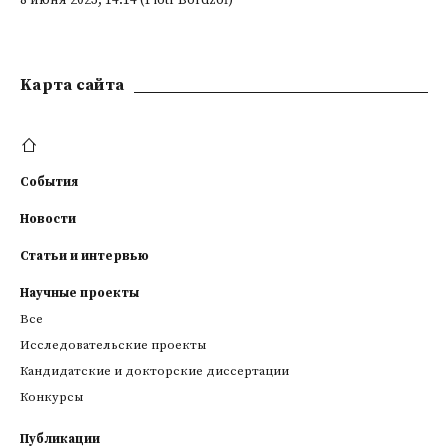
8 июня 2023; 14:14 (Piotr Bordzoł)
Kарта сайта
События
Новости
Статьи и интервью
Научные проекты
Все
Исследовательские проекты
Кандидатские и докторские диссертации
Конкурсы
Публикации