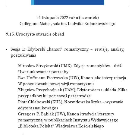
24 listopada 2022 roku (czwartek)
Collegium Maius, sala im. Ludwika Kolankowskiego
9.15. Uroczyste otwarcie obrad
Sesja 1: Edytorski „kanon” romantyczny – rewizje, analizy,
poszukiwania
Mirosław Strzyżewski (UMK), Edycje romantyków – dziś.
Uwarunkowania i potrzeby
Ewa Hoffmann-Piotrowska (UW), Kanon jako interpretacja.
W poszukiwaniu nowej wizji romantyzmu
Zbigniew Przychodniak (UAM), Edytor wiersz układa. Kilka
przypadków ku pociesze i przestrodze
Piotr Chlebowski (KUL), Norwidowska liryka – wyzwanie
edytora (naukowego)
Grzegorz P. Bąbiak (UW), Kanon i tradycja literatury
romantycznej w publikacjach Instytutu Wydawniczego
„Biblioteka Polska” Władysława Kościelskiego