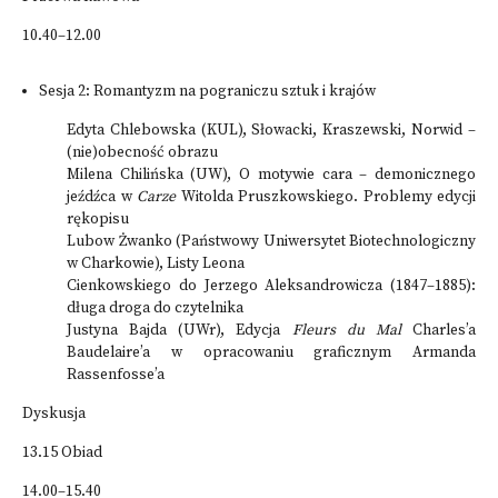
10.40–12.00
Sesja 2: Romantyzm na pograniczu sztuk i krajów
Edyta Chlebowska (KUL), Słowacki, Kraszewski, Norwid –
(nie)obecność obrazu
Milena Chilińska (UW), O motywie cara – demonicznego
jeźdźca w
Carze
Witolda Pruszkowskiego. Problemy edycji
rękopisu
Lubow Żwanko (Państwowy Uniwersytet Biotechnologiczny
w Charkowie), Listy Leona
Cienkowskiego do Jerzego Aleksandrowicza (1847–1885):
długa droga do czytelnika
Justyna Bajda (UWr), Edycja
Fleurs du Mal
Charles’a
Baudelaire’a w opracowaniu graficznym Armanda
Rassenfosse’a
Dyskusja
13.15 Obiad
14.00–15.40