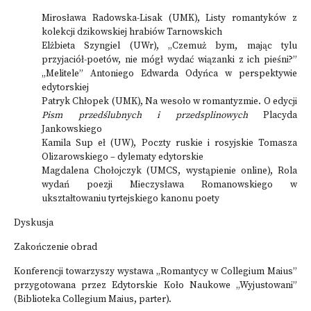
Mirosława Radowska-Lisak (UMK), Listy romantyków z
kolekcji dzikowskiej hrabiów Tarnowskich
Elżbieta Szyngiel (UWr), „Czemuż bym, mając tylu
przyjaciół-poetów, nie mógł wydać wiązanki z ich pieśni?”
„Melitele” Antoniego Edwarda Odyńca w perspektywie
edytorskiej
Patryk Chłopek (UMK), Na wesoło w romantyzmie. O edycji
Pism przedślubnych i przedsplinowych
Placyda
Jankowskiego
Kamila Sup eł (UW), Poczty ruskie i rosyjskie Tomasza
Olizarowskiego – dylematy edytorskie
Magdalena Chołojczyk (UMCS, wystąpienie online), Rola
wydań poezji Mieczysława Romanowskiego w
ukształtowaniu tyrtejskiego kanonu poety
Dyskusja
Zakończenie obrad
Konferencji towarzyszy wystawa „Romantycy w Collegium Maius”
przygotowana przez Edytorskie Koło Naukowe „Wyjustowani”
(Biblioteka Collegium Maius, parter).