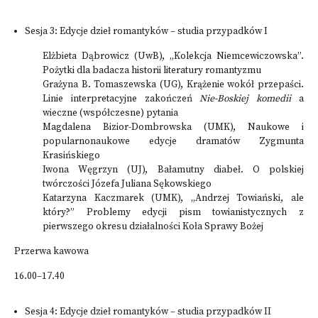
Sesja 3: Edycje dzieł romantyków – studia przypadków I
Elżbieta Dąbrowicz (UwB), „Kolekcja Niemcewiczowska”.
Pożytki dla badacza historii literatury romantyzmu
Grażyna B. Tomaszewska (UG), Krążenie wokół przepaści.
Linie interpretacyjne zakończeń
Nie-Boskiej komedii
a
wieczne (współczesne) pytania
Magdalena Bizior-Dombrowska (UMK), Naukowe i
popularnonaukowe edycje dramatów Zygmunta
Krasińskiego
Iwona Węgrzyn (UJ), Bałamutny diabeł. O polskiej
twórczości Józefa Juliana Sękowskiego
Katarzyna Kaczmarek (UMK), „Andrzej Towiański, ale
który?” Problemy edycji pism towianistycznych z
pierwszego okresu działalności Koła Sprawy Bożej
Przerwa kawowa
16.00–17.40
Sesja 4: Edycje dzieł romantyków – studia przypadków II