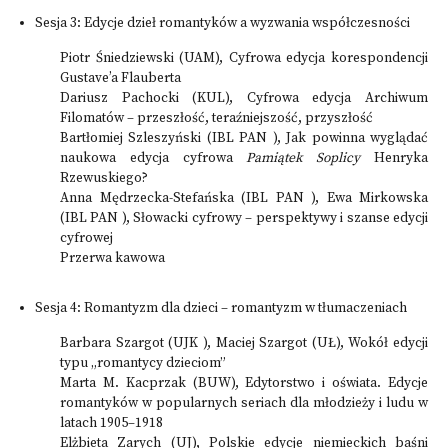
Sesja 3: Edycje dzieł romantyków a wyzwania współczesności
Piotr Śniedziewski (UAM), Cyfrowa edycja korespondencji
Gustave’a Flauberta
Dariusz Pachocki (KUL), Cyfrowa edycja Archiwum
Filomatów – przeszłość, teraźniejszość, przyszłość
Bartłomiej Szleszyński (IBL PAN ), Jak powinna wyglądać
naukowa edycja cyfrowa
Pamiątek Soplicy
Henryka
Rzewuskiego?
Anna Mędrzecka-Stefańska (IBL PAN ), Ewa Mirkowska
(IBL PAN ), Słowacki cyfrowy – perspektywy i szanse edycji
cyfrowej
Przerwa kawowa
Sesja 4: Romantyzm dla dzieci – romantyzm w tłumaczeniach
Barbara Szargot (UJK ), Maciej Szargot (UŁ), Wokół edycji
typu „romantycy dzieciom”
Marta M. Kacprzak (BUW), Edytorstwo i oświata. Edycje
romantyków w popularnych seriach dla młodzieży i ludu w
latach 1905–1918
Elżbieta Zarych (UJ), Polskie edycje niemieckich baśni