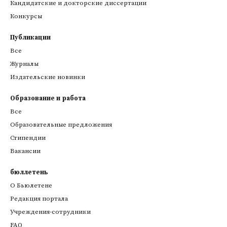
Кандидатские и докторские диссертации
Конкурсы
Публикации
Все
Журналы
Издательские новинки
Образование и работа
Все
Образовательные предложения
Стипендии
Вакансии
бюллетень
О Бьюлетене
Редакция портала
Учреждения-сотрудники
FAQ