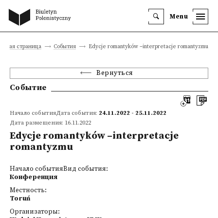
Menu
лавная страница
События
Edycje romantyków –interpretacje romantyzmu
Вернуться
Событие
Начало событияДата события:
24.11.2022 - 25.11.2022
Дата размещения: 16.11.2022
Edycje romantyków –interpretacje
romantyzmu
Начало событияВид события:
Конференция
Местность:
Toruń
Организаторы: