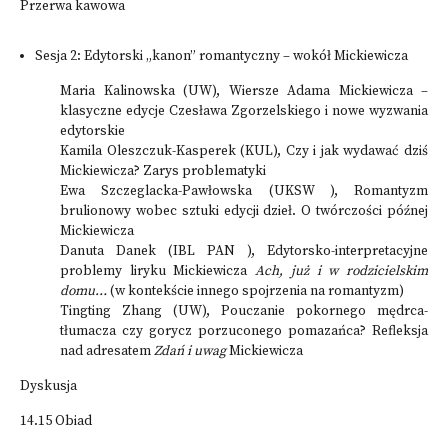
Przerwa kawowa
Sesja 2: Edytorski „kanon” romantyczny – wokół Mickiewicza
Maria Kalinowska (UW), Wiersze Adama Mickiewicza –
klasyczne edycje Czesława Zgorzelskiego i nowe wyzwania
edytorskie
Kamila Oleszczuk-Kasperek (KUL), Czy i jak wydawać dziś
Mickiewicza? Zarys problematyki
Ewa Szczeglacka-Pawłowska (UKSW ), Romantyzm
brulionowy wobec sztuki edycji dzieł. O twórczości późnej
Mickiewicza
Danuta Danek (IBL PAN ), Edytorsko-interpretacyjne
problemy liryku Mickiewicza
Ach, już i w rodzicielskim
domu…
(w kontekście innego spojrzenia na romantyzm)
Tingting Zhang (UW), Pouczanie pokornego mędrca-
tłumacza czy gorycz porzuconego pomazańca? Refleksja
nad adresatem
Zdań i uwag
Mickiewicza
Dyskusja
14.15 Obiad