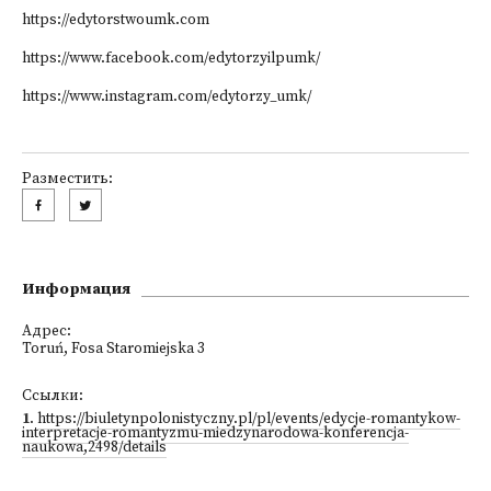
https://edytorstwoumk.com
https://www.facebook.com/edytorzyilpumk/
https://www.instagram.com/edytorzy_umk/
Разместить:
Информация
Адрес:
Toruń, Fosa Staromiejska 3
Ссылки:
1
.
https://biuletynpolonistyczny.pl/pl/events/edycje-romantykow-
interpretacje-romantyzmu-miedzynarodowa-konferencja-
naukowa,2498/details