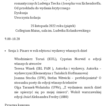
romantycznych Ludwiga Tiecka i Josepha von Eichendorffa.
Od przekładu do wydania krytycznego
Dyskusja
Uroczysta kolacja
25 listopada 2022 roku (piątek)
Collegium Maius, sala im. Ludwika Kolankowskiego
9.00–10.20
Sesja 1: Pisarz w roli edytora i wydawcy własnych dzieł
Włodzimierz Toruń (KUL), Cyprian Norwid o edycji
własnych utworów
Teresa Winek (IBL PAN ), Autorka i wydawcy. Autorka –
wydawczyni (Klementyna z Tańskich Hoffmanowa)
Joanna Stocka (UW), Stefan Witwicki – perfekcjonista? O
stosunku poety do edycji własnych tekstów
Olga Taranek-Wolańska (UWr), „Z wydaniem moich dzieł
nie spieszyć się po mojej śmierci”. Wokół warszawskiej
edycji
Dzieł
Aleksandra Fredry (1880)
Przerwa kawowa