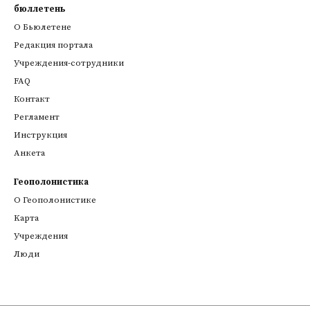
бюллетень
О Бьюлетене
Редакция портала
Учреждения-сотрудники
FAQ
Контакт
Регламент
Инструкция
Анкета
Геополонистика
О Геополонистике
Kарта
Учреждения
Люди