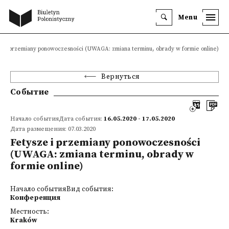
Menu
e i przemiany ponowoczesności (UWAGA: zmiana terminu, obrady w formie online)
Вернуться
Событие
Начало событияДата события:
16.05.2020 - 17.05.2020
Дата размещения: 07.03.2020
Fetysze i przemiany ponowoczesności
(UWAGA: zmiana terminu, obrady w
formie online)
Начало событияВид события:
Конференция
Местность:
Kraków