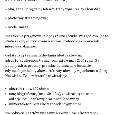
– literatura i sztuka a ponowoczesność;
– film, serial, programy telewizji tradycyjne: reality show itd.;
– platformy streamingowe;
– moda i image.
Niezależnie przyjmowane będą również studia szczegółowe (case
studies) z wykorzystaniem wybranej metodologii mono- lub
interdyscyplinarnej.
Ostateczny termin nadsyłania abstraktów
na
adres
fp.konferencja@gmail.com
mija 6 maja 2020 roku. Na
podany adres prosimy przesłać dokument w formacie
edytowalnym (.doc, .docx, .rtf), zatytułowany wg schematu „Imię
Nazwisko, Tytuł referatu” i zawierający:
abstrakt (max. 600 słów);
notę biograficzną (max. 80 słów), zawierającą aktualną
afiliację, tytuł naukowy oraz profil badawczy
numer telefonu oraz korespondencyjny email.
Na pokrycie kosztów związanych z organizacją konferencji