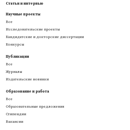
Статьи и интервью
Научные проекты
Все
Исследовательские проекты
Кандидатские и докторские диссертации
Конкурсы
Публикации
Все
Журналы
Издательские новинки
Образование и работа
Все
Образовательные предложения
Стипендии
Вакансии