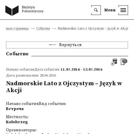
Menu
Главная страница
События
Nadmorskie Lato z Ojczystym – Język w Akcji
Вернуться
Событие
Начало событияДата события:
11.07.2016 - 15.07.2016
Дата размещения: 28.06.2016
Nadmorskie Lato z Ojczystym – Język w
Akcji
Начало событияВид события:
Встреча
Местность:
Kołobrzeg
Организаторы: