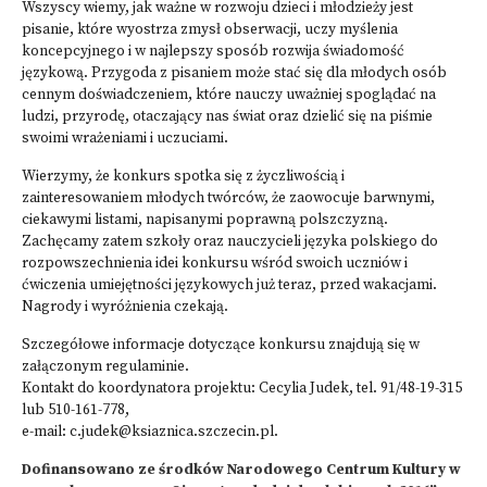
Wszyscy wiemy, jak ważne w rozwoju dzieci i młodzieży jest
pisanie, które wyostrza zmysł obserwacji, uczy myślenia
koncepcyjnego i w najlepszy sposób rozwija świadomość
językową. Przygoda z pisaniem może stać się dla młodych osób
cennym doświadczeniem, które nauczy uważniej spoglądać na
ludzi, przyrodę, otaczający nas świat oraz dzielić się na piśmie
swoimi wrażeniami i uczuciami.
Wierzymy, że konkurs spotka się z życzliwością i
zainteresowaniem młodych twórców, że zaowocuje barwnymi,
ciekawymi listami, napisanymi poprawną polszczyzną.
Zachęcamy zatem szkoły oraz nauczycieli języka polskiego do
rozpowszechnienia idei konkursu wśród swoich uczniów i
ćwiczenia umiejętności językowych już teraz, przed wakacjami.
Nagrody i wyróżnienia czekają.
Szczegółowe informacje dotyczące konkursu znajdują się w
załączonym regulaminie.
Kontakt do koordynatora projektu: Cecylia Judek, tel. 91/48-19-315
lub 510-161-778,
e-mail:
c.judek@ksiaznica.szczecin.pl
.
Dofinansowano ze środków Narodowego Centrum Kultury w