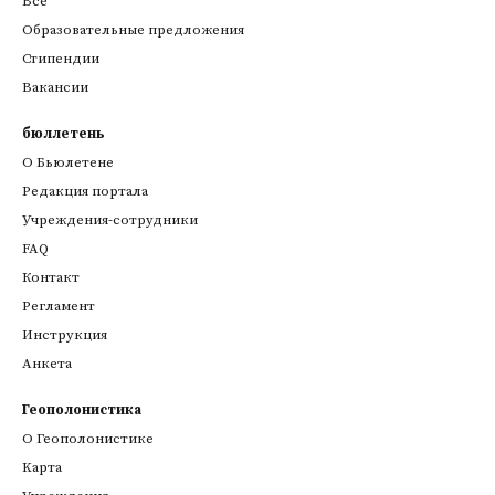
Все
Образовательные предложения
Стипендии
Вакансии
бюллетень
О Бьюлетене
Редакция портала
Учреждения-сотрудники
FAQ
Контакт
Регламент
Инструкция
Анкета
Геополонистика
О Геополонистике
Kарта