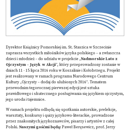
Dyrektor Książnicy Pomorskiej im. St. Staszica w Szczecinie
zaprasza wszystkich miłośników języka polskiego – a zwłaszcza
dzieci i młodzież – do udziału w projekcie „
Nadmorskie Lato z
Ojczystym – Język w Akcji
”, który przeprowadzony zostanie w
dniach 11 - 15 lipca 2016 roku w Koszalinie i Kołobrzegu. Projekt
jest realizowany w ramach programu Narodowego Centrum
Kultury „Ojczysty – dodaj do ulubionych 2016”. Tematem
przewodnim tegorocznej pierwszej edycji jest sztuka
prawidłowego i skutecznego posługiwania się językiem ojczystym,
jego uroda i tajemnice.
W ramach projektu odbędą się spotkania autorskie, prelekcje,
warsztaty, konkursy i quizy językowo-literackie, prowadzone
przez znakomitych językoznawców, pisarzy i artystów z całej
Polski.
Naszymi gośćmi będą:
Paweł Beręsewicz, prof. Jerzy