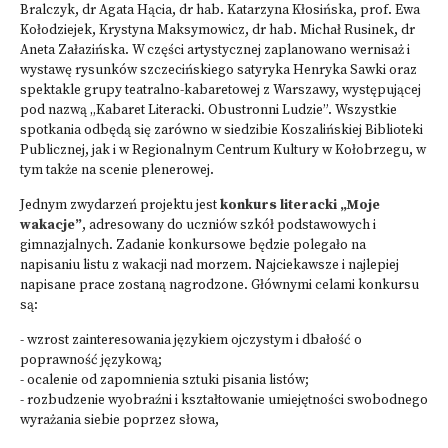
Bralczyk, dr Agata Hącia, dr hab. Katarzyna Kłosińska, prof. Ewa
Kołodziejek, Krystyna Maksymowicz, dr hab. Michał Rusinek, dr
Aneta Załazińska. W części artystycznej zaplanowano wernisaż i
wystawę rysunków szczecińskiego satyryka Henryka Sawki oraz
spektakle grupy teatralno-kabaretowej z Warszawy, występującej
pod nazwą „Kabaret Literacki. Obustronni Ludzie”. Wszystkie
spotkania odbędą się zarówno w siedzibie Koszalińskiej Biblioteki
Publicznej, jak i w Regionalnym Centrum Kultury w Kołobrzegu, w
tym także na scenie plenerowej.
Jednym zwydarzeń projektu jest
konkurs literacki „Moje
wakacje”
, adresowany do uczniów szkół podstawowych i
gimnazjalnych. Zadanie konkursowe będzie polegało na
napisaniu listu z wakacji nad morzem. Najciekawsze i najlepiej
napisane prace zostaną nagrodzone. Głównymi celami konkursu
są:
- wzrost zainteresowania językiem ojczystym i dbałość o
poprawność językową;
- ocalenie od zapomnienia sztuki pisania listów;
- rozbudzenie wyobraźni i kształtowanie umiejętności swobodnego
wyrażania siebie poprzez słowa,