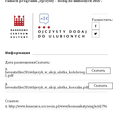
ramach programu „Ojczysty – dodaj do ulubionych 2016”.
Разместить:
Информация
Дата размещенияСкачать:
1
.
Скачать
beventsfiles20166bjezyk_w_akcji_ulotka_kolobrzeg-
1.pdf
2
.
Скачать
beventsfiles20166bjezyk_w_akcji_ulotka_koszalin.pdf
Ссылки:
1
.
http://www.ksiaznica.szczecin.pl/www/komunikaty/single/id/796