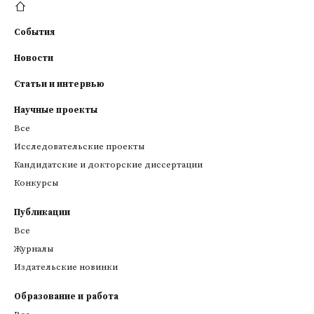
События
Новости
Статьи и интервью
Научные проекты
Все
Исследовательские проекты
Кандидатские и докторские диссертации
Конкурсы
Публикации
Все
Журналы
Издательские новинки
Образование и работа