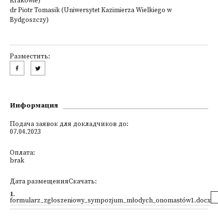
Krakowie)
dr Piotr Tomasik (Uniwersytet Kazimierza Wielkiego w
Bydgoszczy)
Разместить:
Информация
Подача заявок для докладчиков до:
07.04.2023
Оплата:
brak
Дата размещенияСкачать:
1
.
formularz_zgłoszeniowy_sympozjum_młodych_onomastów1.docx