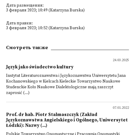
Дата размещения:
3 февраля 2023; 10:49 (Katarzyna Burska)
Дата правки:
3 февраля 2023; 10:52 (Katarzyna Burska)
Смотреть также
24.03.2025
Język jako świadectwo kultury
Instytut Literaturoznawstwa i Językoznawstwa Uniwersytetu Jana
Kochanowskiego w Kielcach Kieleckie Towarzystwo Naukowe
Studenckie Koło Naukowe Dialektologiczne mają zaszczyt
zaprosić (...)
07.01.2022
Prof. dr hab. Piotr Stalmaszczyk (Zakład
Językoznawstwa Angielskiego i Ogólnego, Uniwersytet
Łódzki): Nazwy (...)
Polskie Towarzystwo Onomastyczne i Pracownia Onomastyki