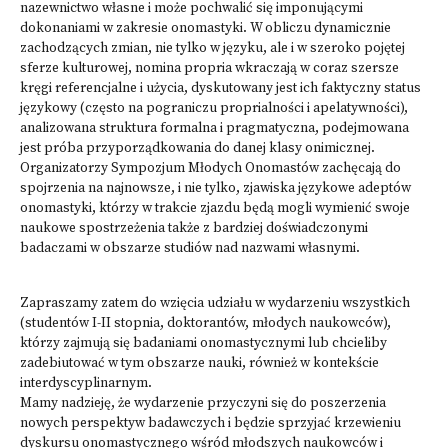
nazewnictwo własne i może pochwalić się imponującymi
dokonaniami w zakresie onomastyki. W obliczu dynamicznie
zachodzących zmian, nie tylko w języku, ale i w szeroko pojętej
sferze kulturowej, nomina propria wkraczają w coraz szersze
kręgi referencjalne i użycia, dyskutowany jest ich faktyczny status
językowy (często na pograniczu proprialności i apelatywności),
analizowana struktura formalna i pragmatyczna, podejmowana
jest próba przyporządkowania do danej klasy onimicznej.
Organizatorzy Sympozjum Młodych Onomastów zachęcają do
spojrzenia na najnowsze, i nie tylko, zjawiska językowe adeptów
onomastyki, którzy w trakcie zjazdu będą mogli wymienić swoje
naukowe spostrzeżenia także z bardziej doświadczonymi
badaczami w obszarze studiów nad nazwami własnymi.
Zapraszamy zatem do wzięcia udziału w wydarzeniu wszystkich
(studentów I-II stopnia, doktorantów, młodych naukowców),
którzy zajmują się badaniami onomastycznymi lub chcieliby
zadebiutować w tym obszarze nauki, również w kontekście
interdyscyplinarnym.
Mamy nadzieję, że wydarzenie przyczyni się do poszerzenia
nowych perspektyw badawczych i będzie sprzyjać krzewieniu
dyskursu onomastycznego wśród młodszych naukowców i