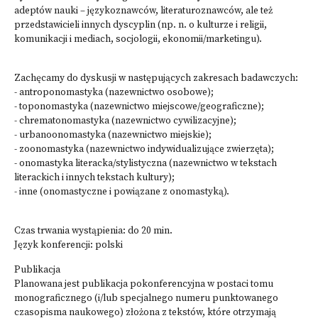
adeptów nauki – językoznawców, literaturoznawców, ale też
przedstawicieli innych dyscyplin (np. n. o kulturze i religii,
komunikacji i mediach, socjologii, ekonomii/marketingu).
Zachęcamy do dyskusji w następujących zakresach badawczych:
- antroponomastyka (nazewnictwo osobowe);
- toponomastyka (nazewnictwo miejscowe/geograficzne);
- chrematonomastyka (nazewnictwo cywilizacyjne);
- urbanoonomastyka (nazewnictwo miejskie);
- zoonomastyka (nazewnictwo indywidualizujące zwierzęta);
- onomastyka literacka/stylistyczna (nazewnictwo w tekstach
literackich i innych tekstach kultury);
- inne (onomastyczne i powiązane z onomastyką).
Czas trwania wystąpienia: do 20 min.
Język konferencji: polski
Publikacja
Planowana jest publikacja pokonferencyjna w postaci tomu
monograficznego (i/lub specjalnego numeru punktowanego
czasopisma naukowego) złożona z tekstów, które otrzymają