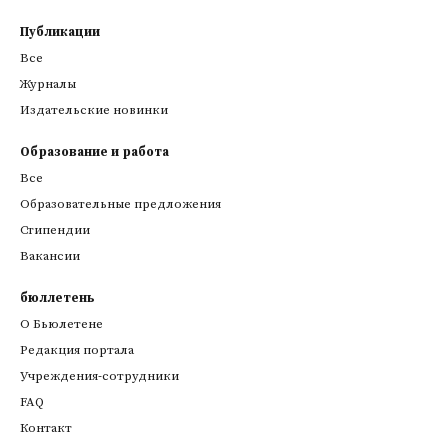
Публикации
Все
Журналы
Издательские новинки
Образование и работа
Все
Образовательные предложения
Стипендии
Вакансии
бюллетень
О Бьюлетене
Редакция портала
Учреждения-сотрудники
FAQ
Контакт