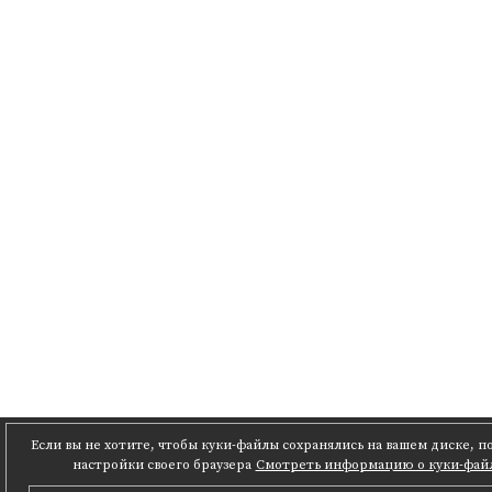
Если вы не хотите, чтобы куки-файлы сохранялись на вашем диске, 
настройки своего браузера
Смотреть информацию о куки-фай