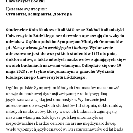
Uniwersytet Łódzki
Целевые аудитории:
Студенты
,
аспиранты
,
Доктора
Studenckie Koło Naukowe ItaliAMO oraz Zakład Italianistyki
Uniwersytetu Łódzkiego serdecznie zapraszają do wzięcia
udziału w Ogólnopolskim Sympozjum Młodych Onomastów
pt.
Nazwy własne jako zasób języka i kultury
. Wydarzenie
adresowane jest do wszystkich studentów I i II stopnia,
doktorantów, a także młodych naukowców zajmujących się w
swoich badaniach nazwami własnymi. Odbędzie się ono 19
maja 2023 r. w trybie stacjonarnym w gmachu Wydziału
Filologicznego Uniwersytetu Łódzkiego.
Ogólnopolskie Sympozjum Młodych Onomastów ma stanowić
okazję do naukowej dyskusji związanej z subdyscypliną
językoznawstwa, jaką jest onomastyka. Wydarzenie jest
adresowane do wszystkich studentów I-II stopnia, doktorantów,
młodych naukowców, którzy w swoich badaniach zajmują się
nazwami własnymi. Zdobycze polskiej onomastyki są
niepodważalne i bardzo cenione na arenie międzynarodowej.
Wielu wybitnych językoznawców i literaturoznawców od lat bada