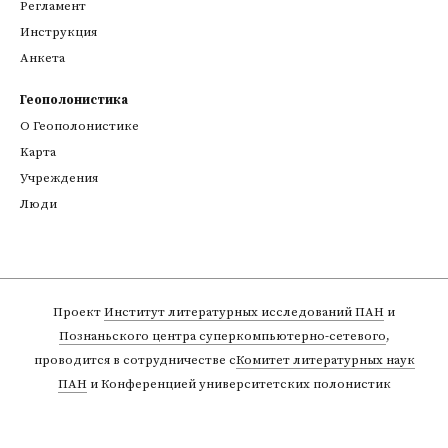
Регламент
Инструкция
Анкета
Геополонистика
О Геополонистике
Kарта
Учреждения
Люди
Проект
Институт литературных исследований ПАН
и
Познаньского центра суперкомпьютерно-сетевого
,
проводится в сотрудничестве с
Комитет литературных наук
ПАН
и Конференцией университетских полонистик