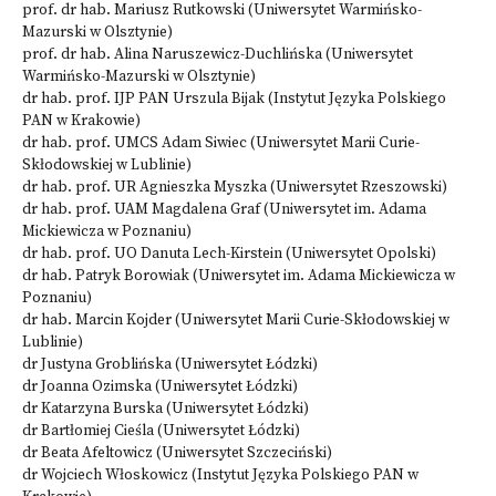
prof. dr hab. Mariusz Rutkowski (Uniwersytet Warmińsko-
Mazurski w Olsztynie)
prof. dr hab. Alina Naruszewicz-Duchlińska (Uniwersytet
Warmińsko-Mazurski w Olsztynie)
dr hab. prof. IJP PAN Urszula Bijak (Instytut Języka Polskiego
PAN w Krakowie)
dr hab. prof. UMCS Adam Siwiec (Uniwersytet Marii Curie-
Skłodowskiej w Lublinie)
dr hab. prof. UR Agnieszka Myszka (Uniwersytet Rzeszowski)
dr hab. prof. UAM Magdalena Graf (Uniwersytet im. Adama
Mickiewicza w Poznaniu)
dr hab. prof. UO Danuta Lech-Kirstein (Uniwersytet Opolski)
dr hab. Patryk Borowiak (Uniwersytet im. Adama Mickiewicza w
Poznaniu)
dr hab. Marcin Kojder (Uniwersytet Marii Curie-Skłodowskiej w
Lublinie)
dr Justyna Groblińska (Uniwersytet Łódzki)
dr Joanna Ozimska (Uniwersytet Łódzki)
dr Katarzyna Burska (Uniwersytet Łódzki)
dr Bartłomiej Cieśla (Uniwersytet Łódzki)
dr Beata Afeltowicz (Uniwersytet Szczeciński)
dr Wojciech Włoskowicz (Instytut Języka Polskiego PAN w