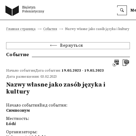
M
Главная страница
События
Nazwy własne jako zasób języka i kultury
Вернуться
Событие
Начало событияДата события:
19.05.2023 - 19.05.2023
Дата размещения: 03.02.2023
Nazwy własne jako zasób języka i
kultury
Начало событияВид события:
Симпозиум
Местность:
Łódź
Организаторы: