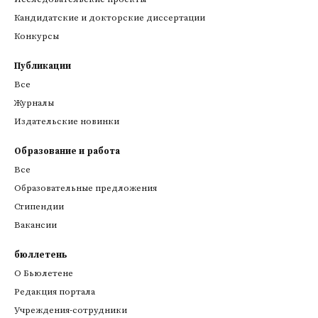
Кандидатские и докторские диссертации
Конкурсы
Публикации
Все
Журналы
Издательские новинки
Образование и работа
Все
Образовательные предложения
Стипендии
Вакансии
бюллетень
О Бьюлетене
Редакция портала
Учреждения-сотрудники