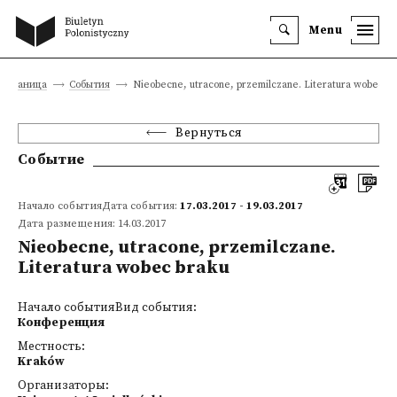
Menu
 страница
События
Nieobecne, utracone, przemilczane. Literatura wobec b
Вернуться
Событие
Начало событияДата события:
17.03.2017 - 19.03.2017
Дата размещения: 14.03.2017
Nieobecne, utracone, przemilczane.
Literatura wobec braku
Начало событияВид события:
Конференция
Местность:
Kraków
Организаторы: