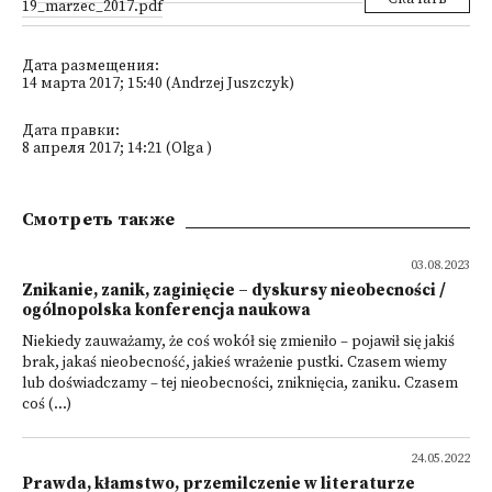
19_marzec_2017.pdf
Дата размещения:
14 марта 2017; 15:40 (Andrzej Juszczyk)
Дата правки:
8 апреля 2017; 14:21 (Olga )
Смотреть также
03.08.2023
Znikanie, zanik, zaginięcie – dyskursy nieobecności /
ogólnopolska konferencja naukowa
Niekiedy zauważamy, że coś wokół się zmieniło – pojawił się jakiś
brak, jakaś nieobecność, jakieś wrażenie pustki. Czasem wiemy
lub doświadczamy – tej nieobecności, zniknięcia, zaniku. Czasem
coś (...)
24.05.2022
Prawda, kłamstwo, przemilczenie w literaturze