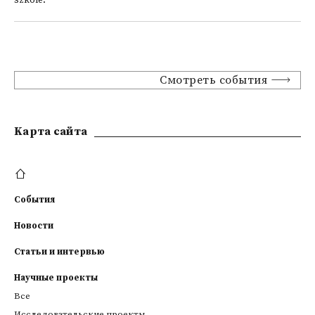
szkole.
Смотреть события
Kарта сайта
События
Новости
Статьи и интервью
Научные проекты
Все
Исследовательские проекты