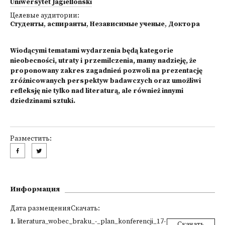
Uniwersytet Jagielloński
Целевые аудитории:
Студенты
,
аспиранты
,
Независимые ученые
,
Доктора
Wiodącymi tematami wydarzenia będą kategorie
nieobecności, utraty i przemilczenia, mamy nadzieję, że
proponowany zakres zagadnień pozwoli na prezentację
zróżnicowanych perspektyw badawczych oraz umożliwi
refleksję nie tylko nad literaturą, ale również innymi
dziedzinami sztuki.
Разместить:
Информация
Дата размещенияСкачать:
1
.
literatura_wobec_braku_-_plan_konferencji_17-
Скачать