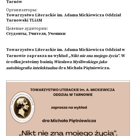
Tarnów
Организаторы:
Towarzystwo Literackie im. Adama Mickiewicza Oddział
Tarnowski TLiAM
Целевые аудитории:
Студенты
,
Учителя
,
Ученики
Towarzystwo Literackie im. Adama Mickiewicza Oddział w
Tarnowie zaprasza na wykład
„Nikt nie zna mojego życia”.
W
środku jesteśmy baśnią
Wiesława Myśliwskiego jako
autobiografia intelektualna
dra Michała Piętniewicza.