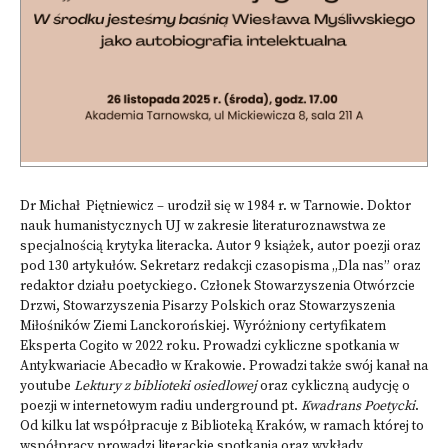
Dr Michał Piętniewicz – urodził się w 1984 r. w Tarnowie. Doktor
nauk humanistycznych UJ w zakresie literaturoznawstwa ze
specjalnością krytyka literacka. Autor 9 książek, autor poezji oraz
pod 130 artykułów. Sekretarz redakcji czasopisma „Dla nas” oraz
redaktor działu poetyckiego. Członek Stowarzyszenia Otwórzcie
Drzwi, Stowarzyszenia Pisarzy Polskich oraz Stowarzyszenia
Miłośników Ziemi Lanckorońskiej. Wyróżniony certyfikatem
Eksperta Cogito w 2022 roku. Prowadzi cykliczne spotkania w
Antykwariacie Abecadło w Krakowie. Prowadzi także swój kanał na
youtube
Lektury z biblioteki osiedlowej
oraz cykliczną audycję o
poezji w internetowym radiu underground pt.
Kwadrans Poetycki
.
Od kilku lat współpracuje z Biblioteką Kraków, w ramach której to
współpracy prowadzi literackie spotkania oraz wykłady.