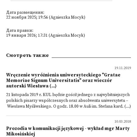
Дата размещения:
22 ноября 2025; 19:56 (Agnieszka Mocyk)
Дата правки:
19 января 2026; 17:31 (Agnieszka Mocyk)
Смотреть также
19.11.2019
Wręczenie wyróżnienia uniwersyteckiego "Gratae
Memoriae Signum Universitatis" oraz wieczór
autorski Wiesława (...)
21 listopada 2019 r. KUL będzie gościł jednego z najwybitniejszych
polskich pisarzy współczesnych oraz absolwenta uniwersytetu –
Wiesława Myśliwskiego. O godz. 18.00 w Auli im. Stefana kard. (...)
10.03.2018
Prozodia w komunikacji językowej - wykład mgr Marty
Mikosińskiej