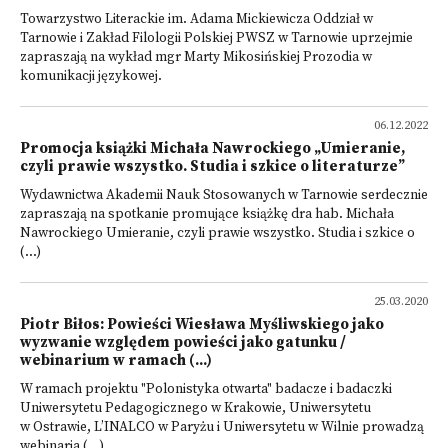
Towarzystwo Literackie im. Adama Mickiewicza Oddział w
Tarnowie i Zakład Filologii Polskiej PWSZ w Tarnowie uprzejmie
zapraszają na wykład mgr Marty Mikosińskiej Prozodia w
komunikacji językowej.
06.12.2022
Promocja książki Michała Nawrockiego „Umieranie,
czyli prawie wszystko. Studia i szkice o literaturze”
Wydawnictwa Akademii Nauk Stosowanych w Tarnowie serdecznie
zapraszają na spotkanie promujące książkę dra hab. Michała
Nawrockiego Umieranie, czyli prawie wszystko. Studia i szkice o
(...)
25.03.2020
Piotr Biłos: Powieści Wiesława Myśliwskiego jako
wyzwanie względem powieści jako gatunku /
webinarium w ramach (...)
W ramach projektu "Polonistyka otwarta" badacze i badaczki
Uniwersytetu Pedagogicznego w Krakowie, Uniwersytetu
w Ostrawie, L’INALCO w Paryżu i Uniwersytetu w Wilnie prowadzą
webinaria (...)