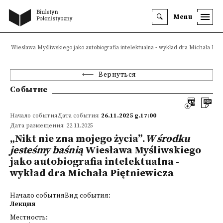
Menu
śnią Wiesława Myśliwskiego jako autobiografia intelektualna - wykład dra Michała Pię
Вернуться
Событие
Начало событияДата события:
26.11.2025 g.17:00
Дата размещения: 22.11.2025
„Nikt nie zna mojego życia”.
W środku
jesteśmy baśnią
Wiesława Myśliwskiego
jako autobiografia intelektualna -
wykład dra Michała Piętniewicza
Начало событияВид события:
Лекция
Местность: