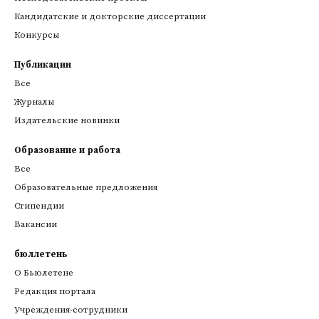
Кандидатские и докторские диссертации
Конкурсы
Публикации
Все
Журналы
Издательские новинки
Образование и работа
Все
Образовательные предложения
Стипендии
Вакансии
бюллетень
О Бьюлетене
Редакция портала
Учреждения-сотрудники