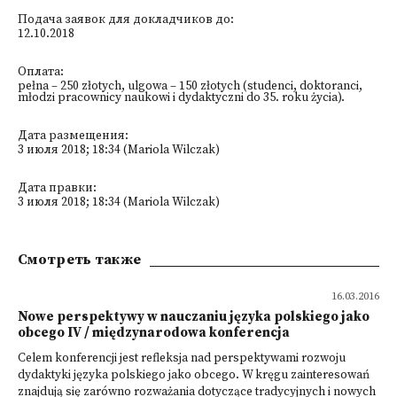
Подача заявок для докладчиков до:
12.10.2018
Оплата:
pełna – 250 złotych, ulgowa – 150 złotych (studenci, doktoranci,
młodzi pracownicy naukowi i dydaktyczni do 35. roku życia).
Дата размещения:
3 июля 2018; 18:34 (Mariola Wilczak)
Дата правки:
3 июля 2018; 18:34 (Mariola Wilczak)
Смотреть также
16.03.2016
Nowe perspektywy w nauczaniu języka polskiego jako
obcego IV / międzynarodowa konferencja
Celem konferencji jest refleksja nad perspektywami rozwoju
dydaktyki języka polskiego jako obcego. W kręgu zainteresowań
znajdują się zarówno rozważania dotyczące tradycyjnych i nowych