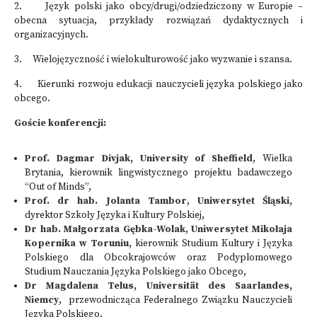
2. Język polski jako obcy/drugi/odziedziczony w Europie –
obecna sytuacja, przykłady rozwiązań dydaktycznych i
organizacyjnych.
3. Wielojęzyczność i wielokulturowość jako wyzwanie i szansa.
4. Kierunki rozwoju edukacji nauczycieli języka polskiego jako
obcego.
Goście konferencji:
Prof. Dagmar Divjak, University of Sheffield
, Wielka
Brytania, kierownik lingwistycznego projektu badawczego
“Out of Minds”,
Prof. dr hab. Jolanta Tambor
,
Uniwersytet Śląski,
dyrektor Szkoły Języka i Kultury Polskiej,
Dr hab. Małgorzata Gębka-Wolak
,
Uniwersytet Mikołaja
Kopernika w Toruniu,
kierownik Studium Kultury i Języka
Polskiego dla Obcokrajowców oraz Podyplomowego
Studium Nauczania Języka Polskiego jako Obcego,
Dr Magdalena Telus, Universität des Saarlandes,
Niemcy
, przewodnicząca Federalnego Związku Nauczycieli
Języka Polskiego.