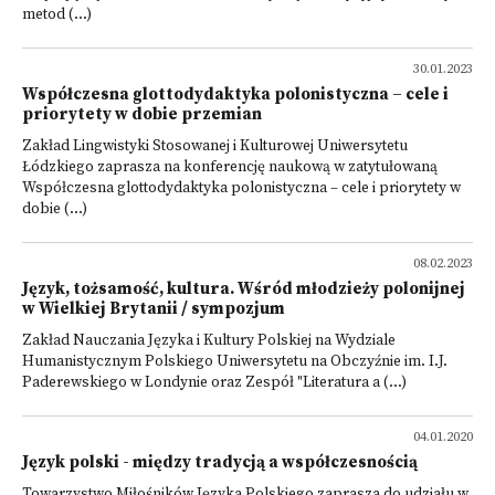
metod (...)
30.01.2023
Współczesna glottodydaktyka polonistyczna – cele i
priorytety w dobie przemian
Zakład Lingwistyki Stosowanej i Kulturowej Uniwersytetu
Łódzkiego zaprasza na konferencję naukową w zatytułowaną
Współczesna glottodydaktyka polonistyczna – cele i priorytety w
dobie (...)
08.02.2023
Język, tożsamość, kultura. Wśród młodzieży polonijnej
w Wielkiej Brytanii / sympozjum
Zakład Nauczania Języka i Kultury Polskiej na Wydziale
Humanistycznym Polskiego Uniwersytetu na Obczyźnie im. I.J.
Paderewskiego w Londynie oraz Zespół "Literatura a (...)
04.01.2020
Język polski - między tradycją a współczesnością
Towarzystwo Miłośników Języka Polskiego zaprasza do udziału w