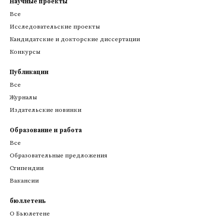
Научные проекты
Все
Исследовательские проекты
Кандидатские и докторские диссертации
Конкурсы
Публикации
Все
Журналы
Издательские новинки
Образование и работа
Все
Образовательные предложения
Стипендии
Вакансии
бюллетень
О Бьюлетене