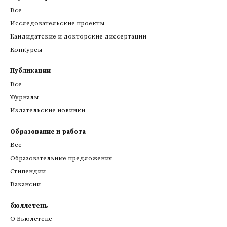
Все
Исследовательские проекты
Кандидатские и докторские диссертации
Конкурсы
Публикации
Все
Журналы
Издательские новинки
Образование и работа
Все
Образовательные предложения
Стипендии
Вакансии
бюллетень
О Бьюлетене