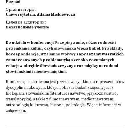
Poznań
Организаторы:
Uniwersytet im. Adama Mickiewicza
Целевые аудитории:
Независимые ученые
Do udziału w konferencji
Przepisywanie, różnorodność i
przenikanie kultur, czyli słowiańska Wieża Babel. Przekłady,
korespondencje, wzajemne wpływy
zapraszamy wszystkich
zainteresowanych problematyką szeroko rozumianych
relacji w obrębie Słowiańszczyzny oraz między narodami
słowiańskimi i niesłowiańskimi.
Konferencja skierowana jest przede wszystkim do reprezentantów
dyscyplin naukowych, których obszar badań związany jest z
filologiami słowiańskimi (literaturoznawstwo, językoznawstwo,
translatoryka), a także z filmoznawstwem, medioznawstwem,
antropologią kulturową, historią, politologią. Więcej informacji w
załączniku.