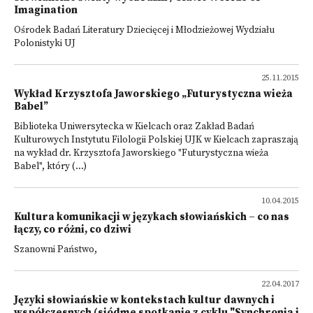
Imagination
Ośrodek Badań Literatury Dziecięcej i Młodzieżowej Wydziału
Polonistyki UJ
25.11.2015
Wykład Krzysztofa Jaworskiego „Futurystyczna wieża
Babel”
Biblioteka Uniwersytecka w Kielcach oraz Zakład Badań
Kulturowych Instytutu Filologii Polskiej UJK w Kielcach zapraszają
na wykład dr. Krzysztofa Jaworskiego "Futurystyczna wieża
Babel", który (...)
10.04.2015
Kultura komunikacji w językach słowiańskich – co nas
łączy, co różni, co dziwi
Szanowni Państwo,
22.04.2017
Języki słowiańskie w kontekstach kultur dawnych i
współczesnych (siódme spotkanie z cyklu "Synchronia i