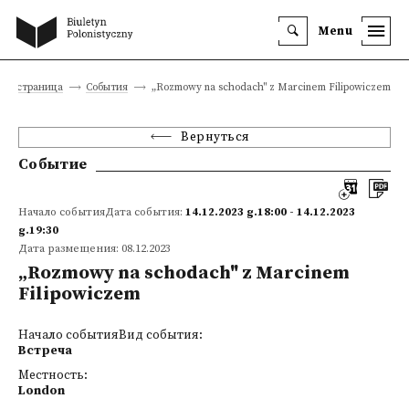
Menu
ная страница
События
„Rozmowy na schodach" z Marcinem Filipowiczem
Вернуться
Событие
Начало событияДата события:
14.12.2023 g.18:00 - 14.12.2023
g.19:30
Дата размещения: 08.12.2023
„Rozmowy na schodach" z Marcinem
Filipowiczem
Начало событияВид события:
Встреча
Местность:
London