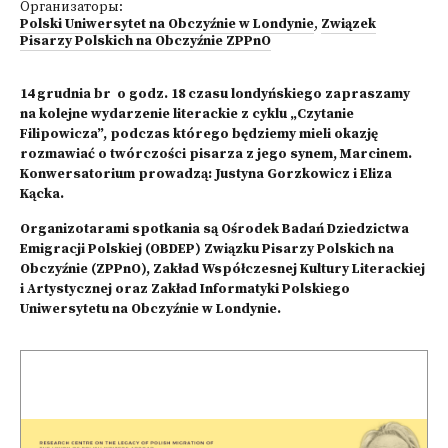
Организаторы:
Polski Uniwersytet na Obczyźnie w Londynie
,
Związek
Pisarzy Polskich na Obczyźnie ZPPnO
14 grudnia br o godz. 18 czasu londyńskiego zapraszamy
na kolejne wydarzenie literackie z cyklu „Czytanie
Filipowicza”, podczas którego będziemy mieli okazję
rozmawiać o twórczości pisarza z jego synem, Marcinem.
Konwersatorium prowadzą: Justyna Gorzkowicz i Eliza
Kącka.
Organizotarami spotkania są Ośrodek Badań Dziedzictwa
Emigracji Polskiej (OBDEP) Związku Pisarzy Polskich na
Obczyźnie (ZPPnO), Zakład Współczesnej Kultury Literackiej
i Artystycznej oraz Zakład Informatyki Polskiego
Uniwersytetu na Obczyźnie w Londynie.