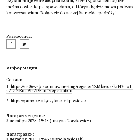
czytaniefilipowicza@gmail.com
, Przed spotkaniem będzie
można dostać kopie opowiadania, o którym będzie mowa podczas
konwersatorium. Dołączcie do naszej literackiej podróży!
Разместить:
Информация
Ссылки:
1
.
https://us06web.zoom.us/meeting/register/tZMlceisrzkrH9e-o1-
o215MRm39I22Dkinf#/registration
2
.
https://puno.ac.uk/czytanie-filipowicza/
Дата размещения:
8 декабря 2023; 19:43 (Justyna Gorzkowicz)
Дата правки:
8 декабря 2023; 19:45 (Mariola Wilczak)