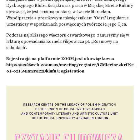
Dyskusyjnego Klubu Książki oraz praca w Miejskiej Strefie Kultury
sprawiają, że jest cenioną postacią w świecie literackim.
Współpracuje z prestiżowym miesięcznikiem "Odra" i regularnie
uczestniczy w spotkaniach poświęconych twórczości jego Ojca.
Podczas najbliższego wieczoru czwartkowego zanurzymy się w
lekturę opowiadania Kornela Filipowicza pt. „Rozmowy na
schodach".
Rejestracja na platformie ZOOM jest obowiązkowa:
https://us06web.zoom.us/meeting/register/tZMlceisrzkrH9e-
o1-o215MRm39I22Dkinf#/registration