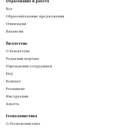
Образование и работа
Все
Образовательные предложения
Стипендии
Вакансии
бюллетень
О Бьюлетене
Редакция портала
Учреждения-сотрудники
FAQ
Контакт
Регламент
Инструкция
Анкета
Геополонистика
О Геополонистике