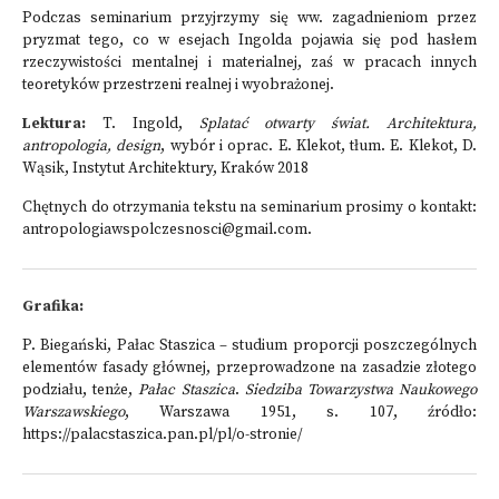
Podczas seminarium przyjrzymy się ww. zagadnieniom przez
pryzmat tego, co w esejach Ingolda pojawia się pod hasłem
rzeczywistości mentalnej i materialnej, zaś w pracach innych
teoretyków przestrzeni realnej i wyobrażonej.
Lektura:
T. Ingold,
Splatać otwarty świat. Architektura,
antropologia, design
, wybór i oprac. E. Klekot, tłum. E. Klekot, D.
Wąsik, Instytut Architektury, Kraków 2018
Chętnych do otrzymania tekstu na seminarium prosimy o kontakt:
antropologiawspolczesnosci@gmail.com
.
Grafika:
P. Biegański, Pałac Staszica – studium proporcji poszczególnych
elementów fasady głównej, przeprowadzone na zasadzie złotego
podziału, tenże,
Pałac Staszica
.
Siedziba Towarzystwa Naukowego
Warszawskiego
, Warszawa 1951, s. 107, źródło:
https://palacstaszica.pan.pl/pl/o-stronie/