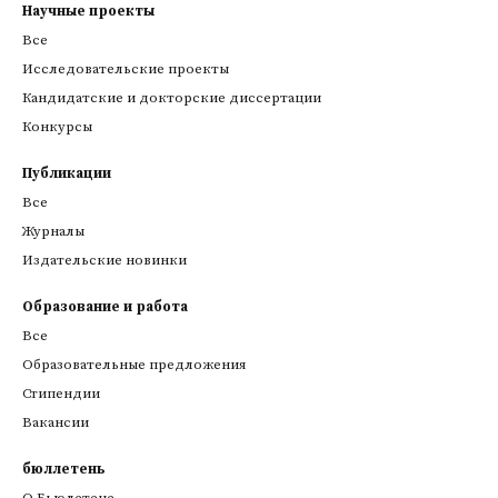
Научные проекты
Все
Исследовательские проекты
Кандидатские и докторские диссертации
Конкурсы
Публикации
Все
Журналы
Издательские новинки
Образование и работа
Все
Образовательные предложения
Стипендии
Вакансии
бюллетень