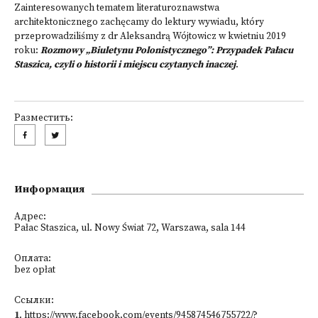
Zainteresowanych tematem literaturoznawstwa
architektonicznego zachęcamy do lektury wywiadu, który
przeprowadziliśmy z dr Aleksandrą Wójtowicz w kwietniu 2019
roku:
Rozmowy „Biuletynu Polonistycznego”: Przypadek Pałacu
Staszica, czyli o historii i miejscu czytanych inaczej
.
Разместить:
Информация
Адрес:
Pałac Staszica, ul. Nowy Świat 72, Warszawa, sala 144
Оплата:
bez opłat
Ссылки:
1
.
https://www.facebook.com/events/945874546755722/?