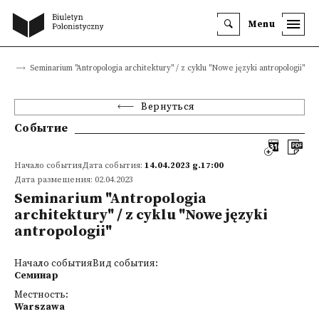
Menu
тия
Seminarium "Antropologia architektury" / z cyklu "Nowe języki antropologii"
Вернуться
Событие
Начало событияДата события:
14.04.2023 g.17:00
Дата размещения: 02.04.2023
Seminarium "Antropologia
architektury" / z cyklu "Nowe języki
antropologii"
Начало событияВид события:
Семинар
Местность:
Warszawa