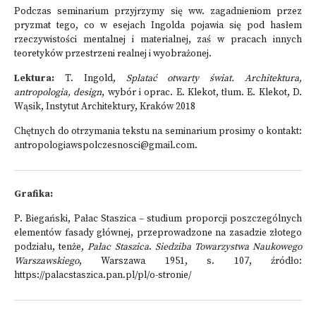
Podczas seminarium przyjrzymy się ww. zagadnieniom przez
pryzmat tego, co w esejach Ingolda pojawia się pod hasłem
rzeczywistości mentalnej i materialnej, zaś w pracach innych
teoretyków przestrzeni realnej i wyobrażonej.
Lektura:
T. Ingold,
Splatać otwarty świat. Architektura,
antropologia, design
, wybór i oprac. E. Klekot, tłum. E. Klekot, D.
Wąsik, Instytut Architektury, Kraków 2018
Chętnych do otrzymania tekstu na seminarium prosimy o kontakt:
antropologiawspolczesnosci@gmail.com
.
Grafika:
P. Biegański, Pałac Staszica – studium proporcji poszczególnych
elementów fasady głównej, przeprowadzone na zasadzie złotego
podziału, tenże,
Pałac Staszica
.
Siedziba Towarzystwa Naukowego
Warszawskiego
, Warszawa 1951, s. 107, źródło:
https://palacstaszica.pan.pl/pl/o-stronie/