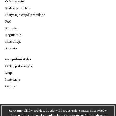
O Biuletynie
Redakcja portalu
Instytucje współpracujące
FAQ
Kontakt
Regulamin
Instrukcja
Ankieta
Geopolonistyka
O Geopolonistyce
Mapa
Instytucje
Osoby
Używamy plików cookies, by ułatwić korzystanie z naszych serwisów.
Projekt
Instytutu Badań Literackich PAN
i
Poznańskiego Centrum
Jeśli nie chcesz, by pliki cookies były zapisywanena Twoim dysku,