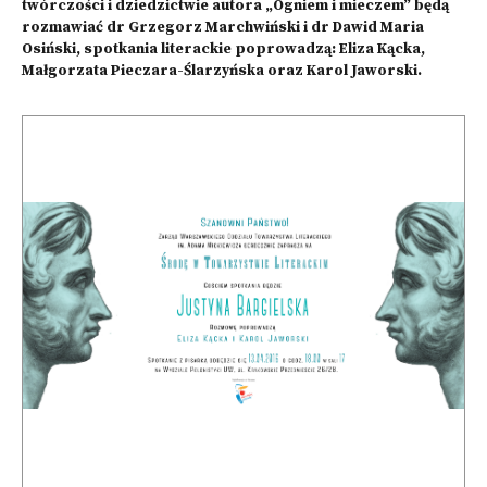
twórczości i dziedzictwie autora „Ogniem i mieczem” będą
rozmawiać dr Grzegorz Marchwiński i dr Dawid Maria
Osiński, spotkania literackie poprowadzą: Eliza Kącka,
Małgorzata Pieczara-Ślarzyńska oraz Karol Jaworski.