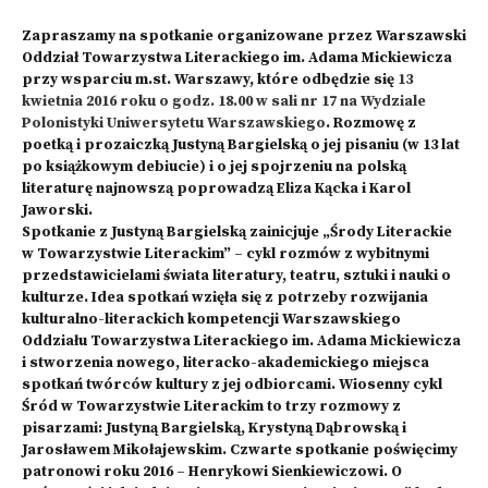
Zapraszamy na spotkanie organizowane przez Warszawski
Oddział Towarzystwa Literackiego im. Adama Mickiewicza
przy wsparciu m.st. Warszawy, które odbędzie się
13
kwietnia 2016 roku o godz. 18.00 w sali nr 17 na Wydziale
Polonistyki Uniwersytetu Warszawskiego
. Rozmowę z
poetką i prozaiczką Justyną Bargielską o jej pisaniu (w 13 lat
po książkowym debiucie) i o jej spojrzeniu na polską
literaturę najnowszą poprowadzą Eliza Kącka i Karol
Jaworski.
Spotkanie z Justyną Bargielską zainicjuje „Środy Literackie
w Towarzystwie Literackim” – cykl rozmów z wybitnymi
przedstawicielami świata literatury, teatru, sztuki i nauki o
kulturze. Idea spotkań wzięła się z potrzeby rozwijania
kulturalno-literackich kompetencji Warszawskiego
Oddziału Towarzystwa Literackiego im. Adama Mickiewicza
i stworzenia nowego, literacko-akademickiego miejsca
spotkań twórców kultury z jej odbiorcami. Wiosenny cykl
Śród w Towarzystwie Literackim to trzy rozmowy z
pisarzami: Justyną Bargielską, Krystyną Dąbrowską i
Jarosławem Mikołajewskim. Czwarte spotkanie poświęcimy
patronowi roku 2016 – Henrykowi Sienkiewiczowi. O