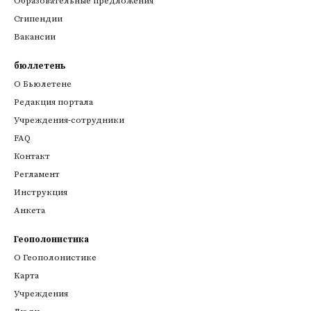
Образовательные предложения
Стипендии
Вакансии
бюллетень
О Бьюлетене
Редакция портала
Учреждения-сотрудники
FAQ
Контакт
Регламент
Инструкция
Анкета
Геополонистика
О Геополонистике
Kарта
Учреждения