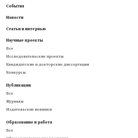
События
Новости
Статьи и интервью
Научные проекты
Все
Исследовательские проекты
Кандидатские и докторские диссертации
Конкурсы
Публикации
Все
Журналы
Издательские новинки
Образование и работа
Все