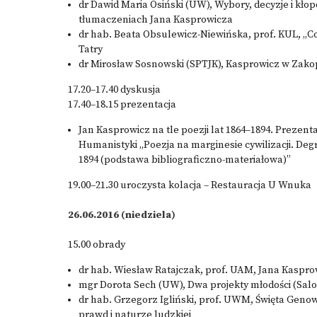
dr Dawid Maria Osiński (UW), Wybory, decyzje i kłop
tłumaczeniach Jana Kasprowicza
dr hab. Beata Obsulewicz-Niewińska, prof. KUL, „Co 
Tatry
dr Mirosław Sosnowski (SPTJK), Kasprowicz w Za
17.20–17.40 dyskusja
17.40–18.15 prezentacja
Jan Kasprowicz na tle poezji lat 1864–1894. Preze
Humanistyki „Poezja na marginesie cywilizacji. Degr
1894 (podstawa bibliograficzno-materiałowa)”
19.00–21.30 uroczysta kolacja – Restauracja U Wnuka
26.06.2016 (niedziela)
15.00 obrady
dr hab. Wiesław Ratajczak, prof. UAM, Jana Kaspro
mgr Dorota Sech (UW), Dwa projekty młodości (Sal
dr hab. Grzegorz Igliński, prof. UWM, Święta Genow
prawd i naturze ludzkiej