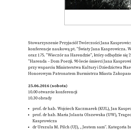
Stowarzyszenie Przyjaciół Twórczości Jana Kasprowic
konferencje naukową pt. "Światy Jana Kasprowicza. W 9
oraz 175. "Wieczór na Harendzie", który odbędzie się 2
"Harenda – Dom Poezji. 90-lecie śmierci Jana Kasprowi
przy wsparciu Ministerstwa Kultury i Dziedzictwa Na
Honorowym Patronatem Burmistrza Miasta Zakopane
25.06.2016 (sobota)
10.00 otwarcie konferencji
10.30 obrady
prof. dr hab. Wojciech Kaczmarek (KUL), Jan Kaspr
prof. dr hab. Maria Jolanta Olszewska (UW), Traged
Kasprowicza
dr Urszula M. Pilch (UJ), „ Jestem sam”. Kategoria 