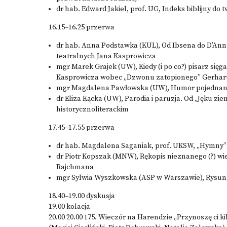
dr hab. Edward Jakiel, prof. UG, Indeks biblijny do
16.15–16.25 przerwa
dr hab. Anna Podstawka (KUL), Od Ibsena do D’Ann
teatralnych Jana Kasprowicza
mgr Marek Grajek (UW), Kiedy (i po co?) pisarz sięg
Kasprowicza wobec „Dzwonu zatopionego” Gerha
mgr Magdalena Pawłowska (UW), Humor pojednany.
dr Eliza Kącka (UW), Parodia i paruzja. Od „Jęku zi
historycznoliterackim
17.45–17.55 przerwa
dr hab. Magdalena Saganiak, prof. UKSW, „Hymny” –
dr Piotr Kopszak (MNW), Rękopis nieznanego (?) 
Rajchmana
mgr Sylwia Wyszkowska (ASP w Warszawie), Rysunk
18.40–19.00 dyskusja
19.00 kolacja
20.00 20.00 175. Wieczór na Harendzie „Przynoszę ci k