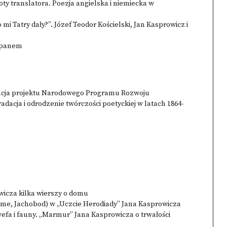
oty translatora. Poezja angielska i niemiecka w
mi Tatry dały?”. Józef Teodor Kościelski, Jan Kasprowicz i
kopanem
ntacja projektu Narodowego Programu Rozwoju
adacja i odrodzenie twórczości poetyckiej w latach 1864-
wicza kilka wierszy o domu
ome, Jachobod) w „Uczcie Herodiady” Jana Kasprowicza
efa i fauny. „Marmur” Jana Kasprowicza o trwałości