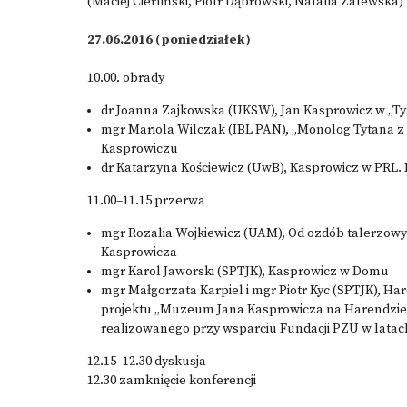
(Maciej Cierliński, Piotr Dąbrowski, Natalia Zalewska)
27.06.2016 (poniedziałek)
10.00. obrady
dr Joanna Zajkowska (UKSW), Jan Kasprowicz w „T
mgr Mariola Wilczak (IBL PAN), „Monolog Tytana z n
Kasprowiczu
dr Katarzyna Kościewicz (UwB), Kasprowicz w PRL.
11.00–11.15 przerwa
mgr Rozalia Wojkiewicz (UAM), Od ozdób talerzowyc
Kasprowicza
mgr Karol Jaworski (SPTJK), Kasprowicz w Domu
mgr Małgorzata Karpiel i mgr Piotr Kyc (SPTJK), Hare
projektu „Muzeum Jana Kasprowicza na Harendzie, je
realizowanego przy wsparciu Fundacji PZU w latac
12.15–12.30 dyskusja
12.30 zamknięcie konferencji