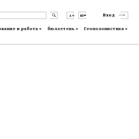
Вход
A
RU
вание и работа
бюллетень
Геополонистика