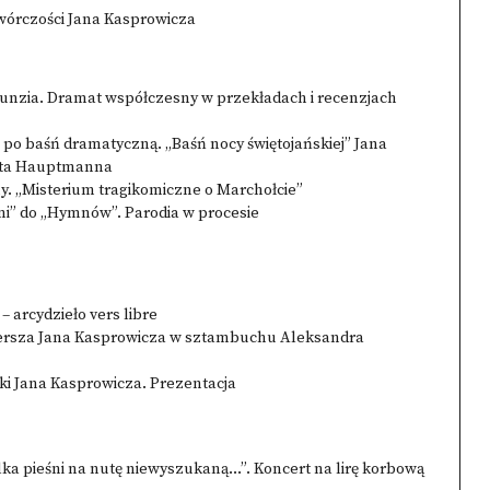
 twórczości Jana Kasprowicza
unzia. Dramat współczesny w przekładach i recenzjach
a po baśń dramatyczną. „Baśń nocy świętojańskiej” Jana
rta Hauptmanna
 „Misterium tragikomiczne o Marchołcie”
emi” do „Hymnów”. Parodia w procesie
 arcydzieło vers libre
wiersza Jana Kasprowicza w sztambuchu Aleksandra
i Jana Kasprowicza. Prezentacja
ilka pieśni na nutę niewyszukaną…”. Koncert na lirę korbową