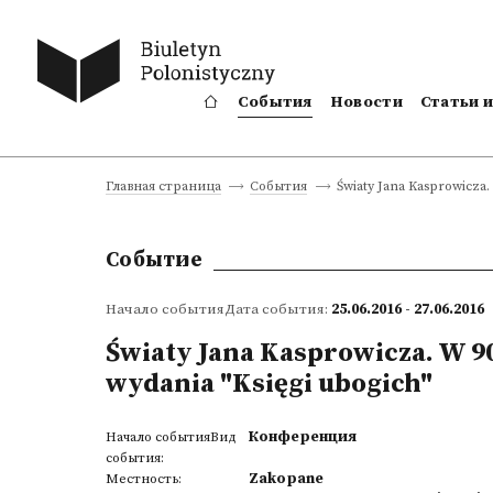
События
Новости
Статьи 
Światy Jana Kasprowicza. 
Главная страница
События
Событие
Начало событияДата события:
25.06.2016 - 27.06.2016
Światy Jana Kasprowicza. W 90
wydania "Księgi ubogich"
Конференция
Начало событияВид
события:
Zakopane
Местность: