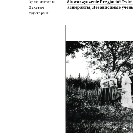
Stowarzyszenie Przyjaciół Twór
Организаторы:
аспиранты
,
Независимые учен
Целевые
аудитории: