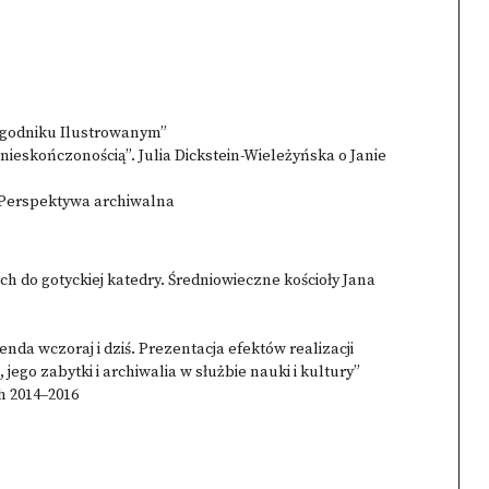
ygodniku Ilustrowanym”
ieskończonością”. Julia Dickstein-Wieleżyńska o Janie
 Perspektywa archiwalna
h do gotyckiej katedry. Średniowieczne kościoły Jana
nda wczoraj i dziś. Prezentacja efektów realizacji
go zabytki i archiwalia w służbie nauki i kultury”
h 2014–2016