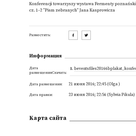
Konferencji towarzyszy wystawa Fermenty poznańskie 
cz. 1–2 "Pism zebranych" Jana Kasprowicza
Разместить:
Информация
Дата
1
.
beventsfiles20166bplakat_konfe
размещенияСкачать:
21 июня 2016; 22:45 (Olga )
Дата размещения:
23 июня 2016; 22:56 (Sylwia Pikula)
Дата правки:
Kарта сайта