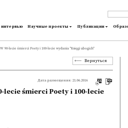
и интервью
Научные проекты
Публикации
Образо
W 90-lecie śmierci Poety i 100-lecie wydania "Księgi ubogich"
Вернуться
Дата размещения: 21.06.2016
-lecie śmierci Poety i 100-lecie