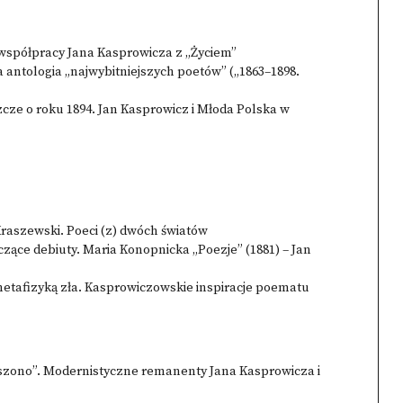
 współpracy Jana Kasprowicza z „Życiem”
antologia „najwybitniejszych poetów” („1863–1898.
cze o roku 1894. Jan Kasprowicz i Młoda Polska w
raszewski. Poeci (z) dwóch światów
ące debiuty. Maria Konopnicka „Poezje” (1881) – Jan
etafizyką zła. Kasprowiczowskie inspiracje poematu
oszono”. Modernistyczne remanenty Jana Kasprowicza i