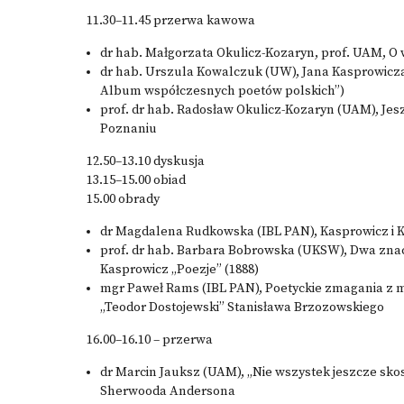
11.30–11.45 przerwa kawowa
dr hab. Małgorzata Okulicz-Kozaryn, prof. UAM, O
dr hab. Urszula Kowalczuk (UW), Jana Kasprowicza 
Album współczesnych poetów polskich”)
prof. dr hab. Radosław Okulicz-Kozaryn (UAM), Jesz
Poznaniu
12.50–13.10 dyskusja
13.15–15.00 obiad
15.00 obrady
dr Magdalena Rudkowska (IBL PAN), Kasprowicz i K
prof. dr hab. Barbara Bobrowska (UKSW), Dwa znacz
Kasprowicz „Poezje” (1888)
mgr Paweł Rams (IBL PAN), Poetyckie zmagania z m
„Teodor Dostojewski” Stanisława Brzozowskiego
16.00–16.10 – przerwa
dr Marcin Jauksz (UAM), „Nie wszystek jeszcze sk
Sherwooda Andersona