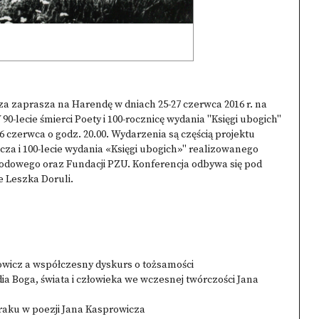
za zaprasza na Harendę w dniach 25-27 czerwca 2016 r. na
0-lecie śmierci Poety i 100-rocznicę wydania "Księgi ubogich"
6 czerwca o godz. 20.00. Wydarzenia są częścią projektu
cza i 100-lecie wydania «Księgi ubogich»" realizowanego
rodowego oraz Fundacji PZU. Konferencja odbywa się pod
 Leszka Doruli.
owicz a współczesny dyskurs o tożsamości
ia Boga, świata i człowieka we wczesnej twórczości Jana
braku w poezji Jana Kasprowicza