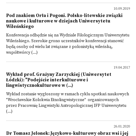
10.09.2019
Pod znakiem Orła i Pogoni. Polsko-litewskie związki
naukowe i kulturowe w dziejach Uniwersytetu
Wileńskiego
Konferencja odbędzie się na Wydziale Filologicznym Uniwersytetu
Wileńskiego. Szerokie grono uczestników konferencji stanowić
będą osoby od wielu lat związane z polonistyką wileńską,
współtwórcy (...)
19.04.2017
Wykład prof. Grażyny Zarzyckiej (Uniwersytet
Łódzki): "Podejście interkulturowe i
lingwistycznokulturowe w (...)
Wykład zostanie wygłoszony w ramach cyklu spotkań naukowych
"Wrocławskie Kolokwia Etnolingwistyczne" organizowanych
przez Pracownię Lingwistyki Antropologicznej IFP Uniwersytetu
(...)
26.01.2020
Dr Tomasz Jelonek: Językowo-kulturowy obraz wsi i jej