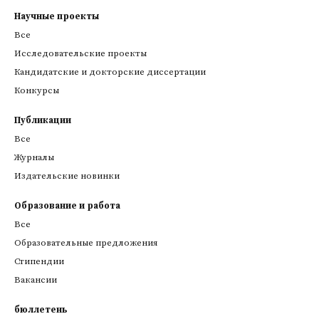
Научные проекты
Все
Исследовательские проекты
Кандидатские и докторские диссертации
Конкурсы
Публикации
Все
Журналы
Издательские новинки
Образование и работа
Все
Образовательные предложения
Стипендии
Вакансии
бюллетень