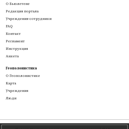
О Бьюлетене
Редакция портала
Учреждения-сотрудники
FAQ
Контакт
Регламент
Инструкция
Анкета
Геополонистика
О Геополонистике
Kарта
Учреждения
Люди