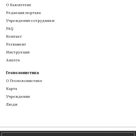
О Бьюлетене
Редакция портала
Учреждения-сотрудники
FAQ
Контакт
Регламент
Инструкция
Анкета
Геополонистика
О Геополонистике
Kарта
Учреждения
Люди