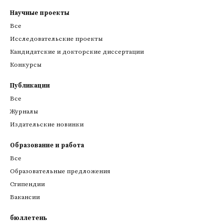
Научные проекты
Все
Исследовательские проекты
Кандидатские и докторские диссертации
Конкурсы
Публикации
Все
Журналы
Издательские новинки
Образование и работа
Все
Образовательные предложения
Стипендии
Вакансии
бюллетень