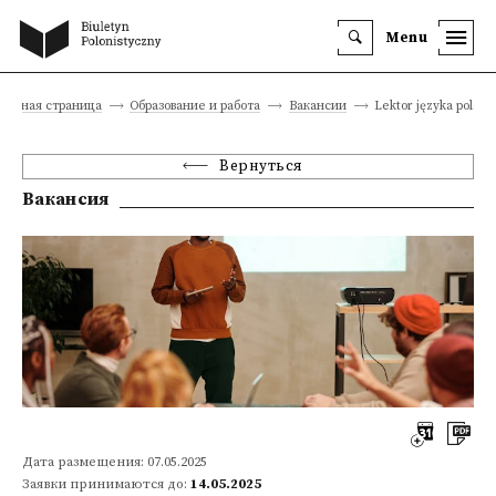
Menu
Главная страница
Образование и работа
Вакансии
Lektor języka polski
Вернуться
Вакансия
Дата размещения: 07.05.2025
Заявки принимаются до:
14.05.2025