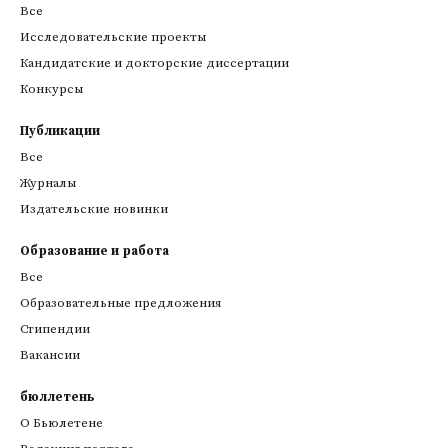
Все
Исследовательские проекты
Кандидатские и докторские диссертации
Конкурсы
Публикации
Все
Журналы
Издательские новинки
Образование и работа
Все
Образовательные предложения
Стипендии
Вакансии
бюллетень
О Бьюлетене