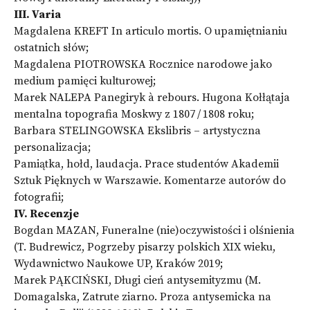
III. Varia
Magdalena KREFT In articulo mortis. O upamiętnianiu
ostatnich słów;
Magdalena PIOTROWSKA Rocznice narodowe jako
medium pamięci kulturowej;
Marek NALEPA Panegiryk à rebours. Hugona Kołłątaja
mentalna topografia Moskwy z 1807 / 1808 roku;
Barbara STELINGOWSKA Ekslibris – artystyczna
personalizacja;
Pamiątka, hołd, laudacja. Prace studentów Akademii
Sztuk Pięknych w Warszawie. Komentarze autorów do
fotografii;
IV. Recenzje
Bogdan MAZAN, Funeralne (nie)oczywistości i olśnienia
(T. Budrewicz, Pogrzeby pisarzy polskich XIX wieku,
Wydawnictwo Naukowe UP, Kraków 2019;
Marek PĄKCIŃSKI, Długi cień antysemityzmu (M.
Domagalska, Zatrute ziarno. Proza antysemicka na