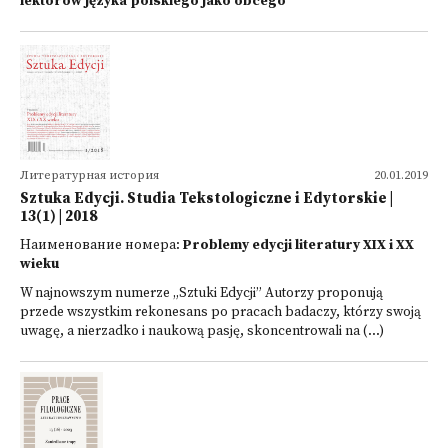
lektorów języka polskiego jako obcego
Литературная история
20.01.2019
Sztuka Edycji. Studia Tekstologiczne i Edytorskie |
13(1) | 2018
Наименование номера:
Problemy edycji literatury XIX i XX
wieku
W najnowszym numerze „Sztuki Edycji” Autorzy proponują
przede wszystkim rekonesans po pracach badaczy, którzy swoją
uwagę, a nierzadko i naukową pasję, skoncentrowali na (...)