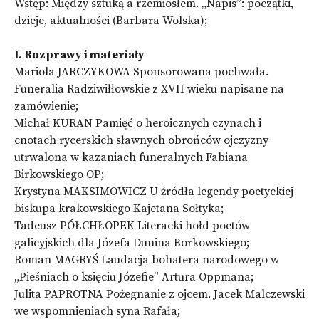
Wstęp: Między sztuką a rzemiosłem. „Napis”: początki,
dzieje, aktualności (Barbara Wolska);
I. Rozprawy i materiały
Mariola JARCZYKOWA Sponsorowana pochwała.
Funeralia Radziwiłłowskie z XVII wieku napisane na
zamówienie;
Michał KURAN Pamięć o heroicznych czynach i
cnotach rycerskich sławnych obrońców ojczyzny
utrwalona w kazaniach funeralnych Fabiana
Birkowskiego OP;
Krystyna MAKSIMOWICZ U źródła legendy poetyckiej
biskupa krakowskiego Kajetana Sołtyka;
Tadeusz PÓŁCHŁOPEK Literacki hołd poetów
galicyjskich dla Józefa Dunina Borkowskiego;
Roman MAGRYŚ Laudacja bohatera narodowego w
„Pieśniach o księciu Józefie” Artura Oppmana;
Julita PAPROTNA Pożegnanie z ojcem. Jacek Malczewski
we wspomnieniach syna Rafała;