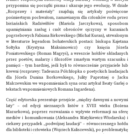
przypomina się początki pisma i ukazuje jego ewolucję. W dziale
„Rozprawy i materiały” znajdują się artykuły poświęcone
pośmiertnym pochwałom, zamawianym dla członków rodu przez
birżańskich Radziwiłłów (Mariola Jarczykowa), sposobom
upamiętniania zasług i cnót obrońców ojczyzny w kazaniach
pogrzebowych Fabiana Birkowskiego (Michał Kuran), utrwalonym
w literaturze legendom bohaterskich postaci: biskupa Kajetana
Sołtyka (Krystyna Maksimowicz) czy księcia Józefa
Poniatowskiego (Roman Magryś), a wreszcie hołdów składanych
przez poetów, malarzy i filozofów zmarłym wartym szacunku i
pamięci – tym bardziej, jeśli byli to równocześnie przyjaciele lub
krewni (rozprawy: Tadeusza Półchłopka o poetyckich laudacjach
dla Józefa Dunina Borkowskiego, Julity Paprotnej o Jacku
Malczewskim we wspomnieniach syna oraz artykuł Beaty Garlej o
tekstach wspomnieniowych Romana Ingardena).
Część edytorska prezentuje przejście „między dawnymi a nowymi
laty” – od edycji nieznanych listów z XVIII wieku (Bożena
Mazurkowa), poprzez rozważania o wpływie reformacji na sferę
mediów i komunikowania (Aleksandra Matykiewicz-Włodarska) i
ciekawy przypadek „podwójnej laudacji” – równoczesnego hołdu
dla biblioteki i człowieka (Wojciech Kaliszewski), po problematykę