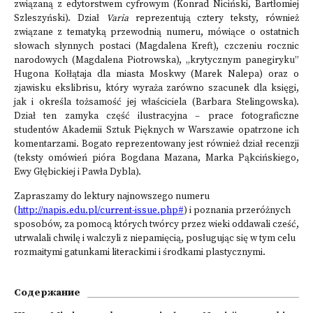
związaną z edytorstwem cyfrowym (Konrad Niciński, Bartłomiej
Szleszyński). Dział
Varia
reprezentują cztery teksty, również
związane z tematyką przewodnią numeru, mówiące o ostatnich
słowach słynnych postaci (Magdalena Kreft), czczeniu rocznic
narodowych (Magdalena Piotrowska), „krytycznym panegiryku”
Hugona Kołłątaja dla miasta Moskwy (Marek Nalepa) oraz o
zjawisku ekslibrisu, który wyraża zarówno szacunek dla księgi,
jak i określa tożsamość jej właściciela (Barbara Stelingowska).
Dział ten zamyka część ilustracyjna – prace fotograficzne
studentów Akademii Sztuk Pięknych w Warszawie opatrzone ich
komentarzami. Bogato reprezentowany jest również dział recenzji
(teksty omówień pióra Bogdana Mazana, Marka Pąkcińskiego,
Ewy Głębickiej i Pawła Dybla).
Zapraszamy do lektury najnowszego numeru
(
http://napis.edu.pl/current-issue.php#
) i poznania przeróżnych
sposobów, za pomocą których twórcy przez wieki oddawali cześć,
utrwalali chwilę i walczyli z niepamięcią, posługując się w tym celu
rozmaitymi gatunkami literackimi i środkami plastycznymi.
Содержание