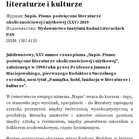
literaturze i kulturze
Журнал:
Napis. Pismo poświęcone literaturze
okolicznościowej i użytkowej
(XXV) 2019
Издательство:
Wydawnictwo Instytutu Badań Literackich
PAN
ISSN:
1507-4153
Jubileuszowy, XXV numer czasopisma „Napis. Pismo
poświęcone literaturze okolicznościowej i użytkowej”,
założonego w 1994 roku przez Profesora Janusza
Maciejewskiego, pierwszego Redaktora Naczelnego
rocznika, nosi tytuł „Pamiątka, hołd, laudacja w literaturze i
kulturze”.
W ćwierćwiecze swojego istnienia „Napis” wraca do korzeni – tego,
co stanowiło jego wyróżnik, specjalność – do literatury zajmującej
szeroką przestrzeń między twórczością wysokoartystyczną a
produkcją literacką amatorów i autorów
minorum gentium
;
między sztuką a rzemiosłem, między pisarstwem autorskim a
folklorem środowiskowym, często bezimiennym.
Numer rozpoczyna obszerny wstęp Barbary Wolskiej, w którym