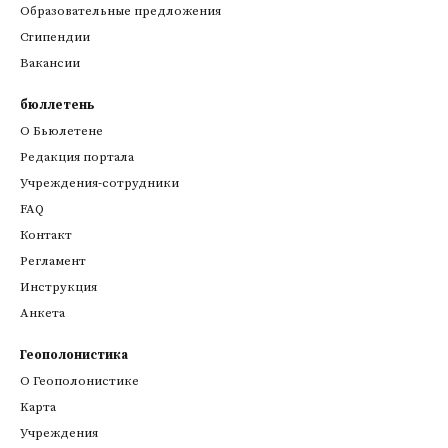
Образовательные предложения
Стипендии
Вакансии
бюллетень
О Бьюлетене
Редакция портала
Учреждения-сотрудники
FAQ
Контакт
Регламент
Инструкция
Анкета
Геополонистика
О Геополонистике
Kарта
Учреждения