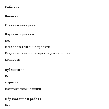
События
Новости
Статьи и интервью
Научные проекты
Все
Исследовательские проекты
Кандидатские и докторские диссертации
Конкурсы
Публикации
Все
Журналы
Издательские новинки
Образование и работа
Все