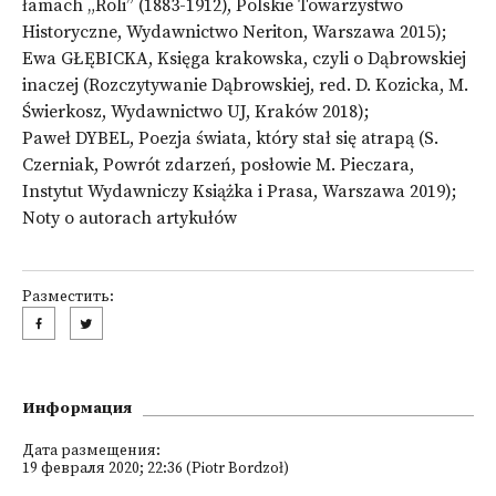
łamach „Roli” (1883-1912), Polskie Towarzystwo
Historyczne, Wydawnictwo Neriton, Warszawa 2015);
Ewa GŁĘBICKA, Księga krakowska, czyli o Dąbrowskiej
inaczej (Rozczytywanie Dąbrowskiej, red. D. Kozicka, M.
Świerkosz, Wydawnictwo UJ, Kraków 2018);
Paweł DYBEL, Poezja świata, który stał się atrapą (S.
Czerniak, Powrót zdarzeń, posłowie M. Pieczara,
Instytut Wydawniczy Książka i Prasa, Warszawa 2019);
Noty o autorach artykułów
Разместить:
Информация
Дата размещения:
19 февраля 2020; 22:36 (Piotr Bordzoł)