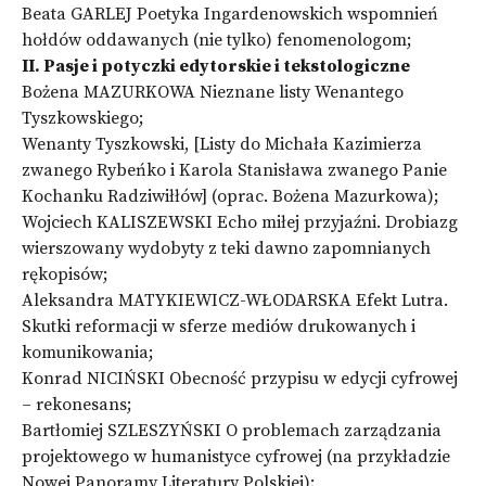
Beata GARLEJ Poetyka Ingardenowskich wspomnień
hołdów oddawanych (nie tylko) fenomenologom;
II. Pasje i potyczki edytorskie i tekstologiczne
Bożena MAZURKOWA Nieznane listy Wenantego
Tyszkowskiego;
Wenanty Tyszkowski, [Listy do Michała Kazimierza
zwanego Rybeńko i Karola Stanisława zwanego Panie
Kochanku Radziwiłłów] (oprac. Bożena Mazurkowa);
Wojciech KALISZEWSKI Echo miłej przyjaźni. Drobiazg
wierszowany wydobyty z teki dawno zapomnianych
rękopisów;
Aleksandra MATYKIEWICZ-WŁODARSKA Efekt Lutra.
Skutki reformacji w sferze mediów drukowanych i
komunikowania;
Konrad NICIŃSKI Obecność przypisu w edycji cyfrowej
– rekonesans;
Bartłomiej SZLESZYŃSKI O problemach zarządzania
projektowego w humanistyce cyfrowej (na przykładzie
Nowej Panoramy Literatury Polskiej);