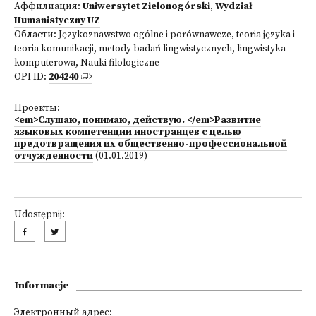
Аффилиация:
Uniwersytet Zielonogórski
,
Wydział
Humanistyczny UZ
Области:
Językoznawstwo ogólne i porównawcze, teoria języka i
teoria komunikacji, metody badań lingwistycznych, lingwistyka
komputerowa
,
Nauki filologiczne
OPI ID:
204240
Проекты:
<em>Слушаю, понимаю, действую. </em>Развитие
языковых компетенции иностранцев с целью
предотвращения их общественно-профессиональной
отчужденности
(01.01.2019)
Udostępnij:
Informacje
Электронный адрес: