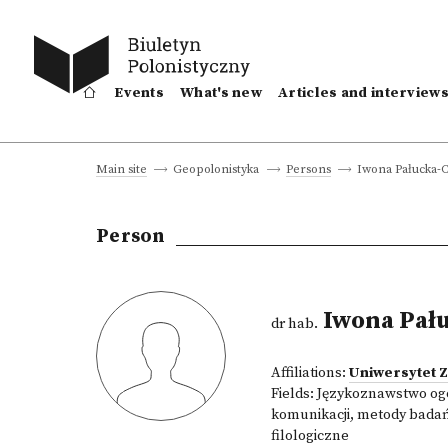
Events
What's new
Articles and interview
Iwona Pałucka-
Main site
Geopolonistyka
Persons
Person
Iwona Pał
dr hab.
Affiliations:
Uniwersytet 
Fields:
Językoznawstwo ogól
komunikacji, metody badań
filologiczne