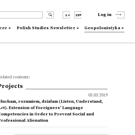
Log in
A
EN
reer
Polish Studies Newsletter
Geopolonistyka
elated contents:
Projects
03.03.2019
Słucham, rozumiem, działam (Listen, Understand,
Act). Extension of Foreigners’ Language
Competencies in Order to Prevent Social and
Professional Alienation