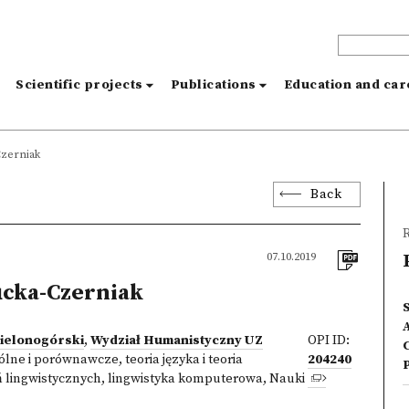
s
Scientific projects
Publications
Education and ca
Czerniak
Back
R
07.10.2019
ucka-Czerniak
Zielonogórski
,
Wydział Humanistyczny UZ
OPI ID:
ne i porównawcze, teoria języka i teoria
204240
 lingwistycznych, lingwistyka komputerowa
,
Nauki