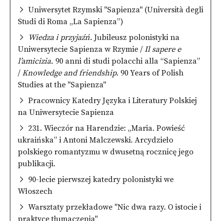
Uniwersytet Rzymski "Sapienza" (Università degli
Studi di Roma „La Sapienza”)
Wiedza i przyjaźń.
Jubileusz polonistyki na
Uniwersytecie Sapienza w Rzymie /
Il sapere e
l’amicizia.
90 anni di studi polacchi alla “Sapienza”
/
Knowledge and friendship
. 90 Years of Polish
Studies at the "Sapienza"
Pracownicy Katedry Języka i Literatury Polskiej
na Uniwersytecie Sapienza
231. Wieczór na Harendzie: „Maria. Powieść
ukraińska” i Antoni Malczewski. Arcydzieło
polskiego romantyzmu w dwusetną rocznicę jego
publikacji.
90-lecie pierwszej katedry polonistyki we
Włoszech
Warsztaty przekładowe "Nic dwa razy. O istocie i
praktyce tłumaczenia"