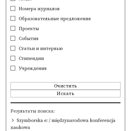
Номера журналов
Образовательные предложения
Проекты
События
Статьи и интервью
Стипендии
Учреждения
Очистить
Искать
Pезультаты поиска
Szymborska e: / międzynarodowa konferencja
naukowa