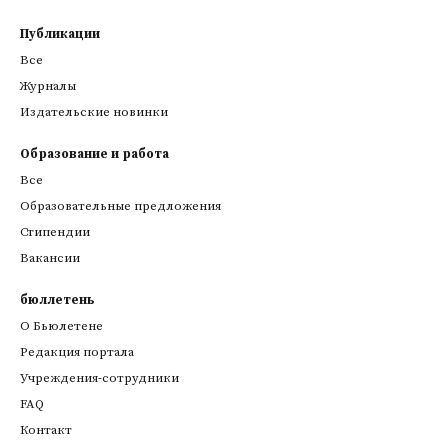
Публикации
Все
Журналы
Издательские новинки
Образование и работа
Все
Образовательные предложения
Стипендии
Вакансии
бюллетень
О Бьюлетене
Редакция портала
Учреждения-сотрудники
FAQ
Контакт