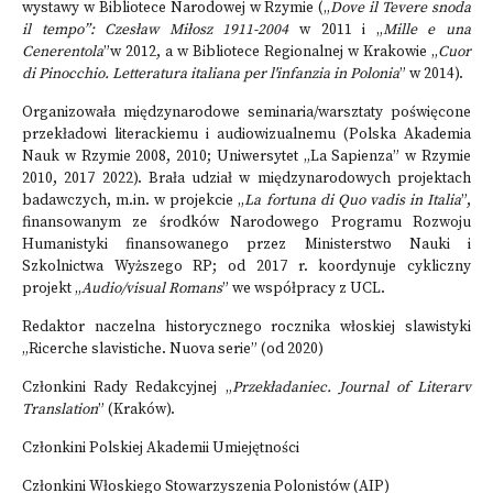
wystawy w Bibliotece Narodowej w Rzymie („
Dove il Tevere snoda
il tempo”: Czesław Miłosz 1911-2004
w 2011 i „
Mille e una
Cenerentola
”w 2012, a w Bibliotece Regionalnej w Krakowie „
Cuor
di Pinocchio. Letteratura italiana per l'infanzia in Polonia
” w 2014).
Organizowała międzynarodowe seminaria/warsztaty poświęcone
przekładowi literackiemu i audiowizualnemu (Polska Akademia
Nauk w Rzymie 2008, 2010; Uniwersytet „La Sapienza” w Rzymie
2010, 2017 2022). Brała udział w międzynarodowych projektach
badawczych, m.in. w projekcie „
La fortuna di Quo vadis in Italia
”,
finansowanym ze środków Narodowego Programu Rozwoju
Humanistyki finansowanego przez Ministerstwo Nauki i
Szkolnictwa Wyższego RP; od 2017 r. koordynuje cykliczny
projekt „
Audio/visual Romans
” we współpracy z UCL.
Redaktor naczelna historycznego rocznika włoskiej slawistyki
„Ricerche slavistiche. Nuova serie” (od 2020)
Członkini Rady Redakcyjnej „
Przekładaniec. Journal of Literarv
Translation
” (Kraków).
Członkini Polskiej Akademii Umiejętności
Członkini Włoskiego Stowarzyszenia Polonistów (AIP)