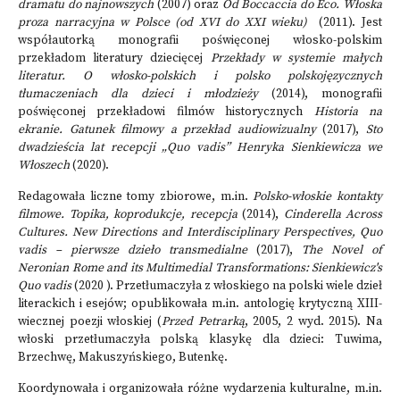
dramatu do najnowszych
(2007) oraz
Od Boccaccia do Eco. Włoska
proza ​​narracyjna w Polsce (od XVI do XXI wieku)
(2011). Jest
współautorką monografii poświęconej włosko-polskim
przekładom literatury dziecięcej
Przekłady w systemie małych
literatur. O włosko-polskich i polsko polskojęzycznych
tłumaczeniach dla dzieci i młodzieży
(2014), monografii
poświęconej przekładowi filmów historycznych
Historia na
ekranie. Gatunek filmowy a przekład audiowizualny
(2017),
Sto
dwadzieścia lat recepcji „Quo vadis” Henryka Sienkiewicza we
Włoszech
(2020).
Redagowała liczne tomy zbiorowe, m.in.
Polsko-włoskie kontakty
filmowe. Topika, koprodukcje, recepcja
(2014),
Cinderella Across
Cultures.
New Directions and Interdisciplinary Perspectives,
Quo
vadis – pierwsze dzieło transmedialne
(2017),
The Novel of
Neronian Rome and its Multimedial Transformations: Sienkiewicz's
Quo vadis
(2020 ). Przetłumaczyła z włoskiego na polski wiele dzieł
literackich i esejów; opublikowała m.in. antologię krytyczną XIII-
wiecznej poezji włoskiej (
Przed Petrarką
, 2005, 2 wyd. 2015). Na
włoski przetłumaczyła polską klasykę dla dzieci: Tuwima,
Brzechwę, Makuszyńskiego, Butenkę.
Koordynowała i organizowała różne wydarzenia kulturalne, m.in.