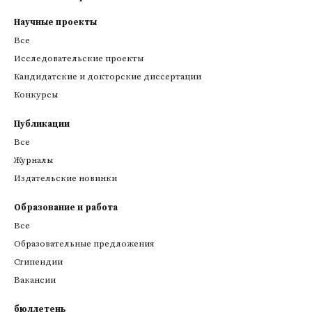
Научные проекты
Все
Исследовательские проекты
Кандидатские и докторские диссертации
Конкурсы
Публикации
Все
Журналы
Издательские новинки
Образование и работа
Все
Образовательные предложения
Стипендии
Вакансии
бюллетень