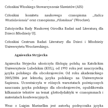
Członkini Włoskiego Stowarzyszenie Slawistów (AIS)
Członkini komitetu naukowego czasopisma „
Italica
Wratislaviensia
” oraz czasopisma „
Filoteknos
” (Wrocław).
Założycielka Rady Naukowej Ośrodka Badań nad Literaturą dla
Dzieci i Młodzieży UJ.
Członkini Centrum Badań Literatury dla Dzieci i Młodzieży
Uniwersytetu Wrocławskiego.
Agnieszka Stryjecka
Agnieszka Stryjecka ukończyła filologię polską na Katolickim
Uniwersytecie Lubelskim (KUL), od 1993 roku jest nauczycielką
języka polskiego dla obcokrajowców. Od roku akademickiego
2005/2006 jest lektorką języka polskiego na Uniwersytecie
Sapienza. Uczestniczyła w różnych warsztatach poświęconych
nauczaniu języka polskiego dla obcokrajowców, opublikowała
kilkanaście tekstów na temat glottodydaktyki w czasopismach i
materiałach konferencyjnych.
Wraz z Luigim Marinellim jest autorką podręcznika języka