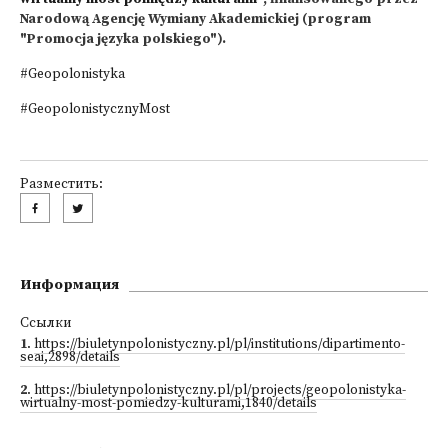
Narodową Agencję Wymiany Akademickiej (program
"Promocja języka polskiego").
#Geopolonistyka
#GeopolonistycznyMost
Разместить:
Информация
Ссылки
1
.
https://biuletynpolonistyczny.pl/pl/institutions/dipartimento-
seai,2898/details
2
.
https://biuletynpolonistyczny.pl/pl/projects/geopolonistyka-
wirtualny-most-pomiedzy-kulturami,1840/details