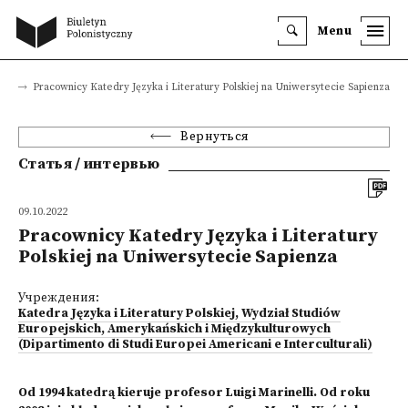
Menu
ью
Pracownicy Katedry Języka i Literatury Polskiej na Uniwersytecie Sapienza
Вернуться
Статья / интервью
09.10.2022
Pracownicy Katedry Języka i Literatury
Polskiej na Uniwersytecie Sapienza
Учреждения:
Katedra Języka i Literatury Polskiej, Wydział Studiów
Europejskich, Amerykańskich i Międzykulturowych
(Dipartimento di Studi Europei Americani e Interculturali)
Od 1994 katedrą kieruje profesor Luigi Marinelli. Od roku