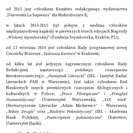
od 2015 jest członkiem Komitetu redakcyjnego wydawnictwa
„Università La Sapienza” dla Makrobszaru E;
w latach 2013-2015 był jednym z siedmiu członków
międzynarodowej kapituły w pierwszych trzech edycjach Nagrody
„
Wisławy Szymborskiej
” (Fundacja Szymborska, Kraków, PL);
od 12 września 2014 jest członkiem Rady programowej nowej
Cricoteki/ Muzeum „
Tadeusza Kantora
” w Krakowie;
od kilku lat jest jedynym zagranicznym członkiem Rady
Redakcyjnej najstarszego polskiego czasopisma
literaturoznawczego: „
Pamiętnik Literacki
” (IBL - Instytut Badań
Literackich PAN w Warszawie). Jest także członkiem Rad
Naukowych innych prestiżowych czasopism filologicznych i
kulturalnych w Polsce: „
Prace Filologiczne
” i „
Przegląd
Humanistyczny
” (Uniwersytet Warszawski), „
XIX wiek
”
(Stowarzyszenie Literackie „Adam Mickiewicz” – Warszawa),
„
Teksty Drugie
” oraz „
Biuletyn Polonistyczny
” (IBL – Akademia
Nauk Polskiej), „
Postscriptum polonistyczne
” (Katowice,
Uniwersytet Śląski).