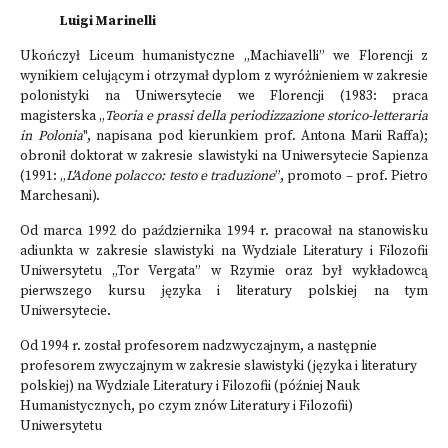
Luigi Marinelli
Ukończył Liceum humanistyczne „Machiavelli” we Florencji z
wynikiem celującym i otrzymał dyplom z wyróżnieniem w zakresie
polonistyki na Uniwersytecie we Florencji (1983: praca
magisterska „
Teoria e prassi della periodizzazione storico-letteraria
in Polonia
", napisana pod kierunkiem prof. Antona Marii Raffa);
obronił doktorat w zakresie slawistyki na Uniwersytecie Sapienza
(1991: „
L'Adone polacco: testo e traduzione
”, promoto – prof. Pietro
Marchesani).
Od marca 1992 do października 1994 r. pracował na stanowisku
adiunkta w zakresie slawistyki na Wydziale Literatury i Filozofii
Uniwersytetu „Tor Vergata” w Rzymie oraz był wykładowcą
pierwszego kursu języka i literatury polskiej na tym
Uniwersytecie.
Od 1994 r. został profesorem nadzwyczajnym, a następnie
profesorem zwyczajnym w zakresie slawistyki (języka i literatury
polskiej) na Wydziale Literatury i Filozofii (później Nauk
Humanistycznych, po czym znów Literatury i Filozofii)
Uniwersytetu