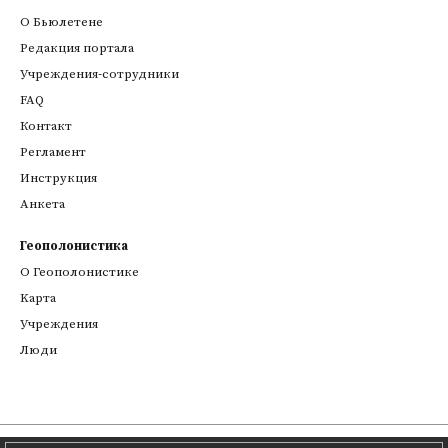
О Бьюлетене
Редакция портала
Учреждения-сотрудники
FAQ
Контакт
Регламент
Инструкция
Анкета
Геополонистика
О Геополонистике
Kарта
Учреждения
Люди