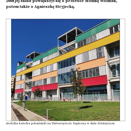
2008 jej skład powiększył się o profesor Monikę Woźniak,
potem także o Agnieszkę Stryjecką.
siedziba katedra polonistyki na Uniwersytecie Sapiezna w dniu dzisiejszym