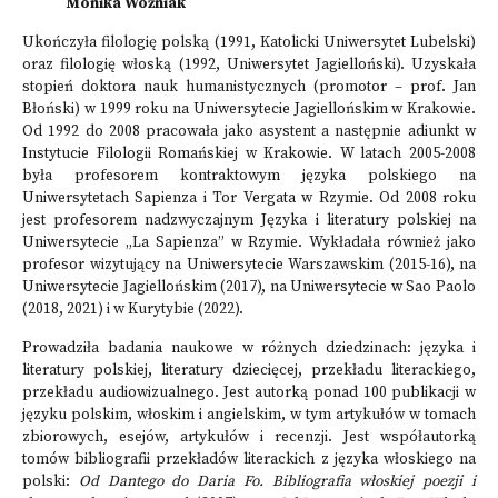
Monika Woźniak
Ukończyła filologię polską (1991, Katolicki Uniwersytet Lubelski)
oraz filologię włoską (1992, Uniwersytet Jagielloński). Uzyskała
stopień doktora nauk humanistycznych (promotor – prof. Jan
Błoński) w 1999 roku na Uniwersytecie Jagiellońskim w Krakowie.
Od 1992 do 2008 pracowała jako asystent a następnie adiunkt w
Instytucie Filologii Romańskiej w Krakowie. W latach 2005-2008
była profesorem kontraktowym języka polskiego na
Uniwersytetach Sapienza i Tor Vergata w Rzymie. Od 2008 roku
jest profesorem nadzwyczajnym Języka i literatury polskiej na
Uniwersytecie „La Sapienza” w Rzymie. Wykładała również jako
profesor wizytujący na Uniwersytecie Warszawskim (2015-16), na
Uniwersytecie Jagiellońskim (2017), na Uniwersytecie w Sao Paolo
(2018, 2021) i w Kurytybie (2022).
Prowadziła badania naukowe w różnych dziedzinach: języka i
literatury polskiej, literatury dziecięcej, przekładu literackiego,
przekładu audiowizualnego. Jest autorką ponad 100 publikacji w
języku polskim, włoskim i angielskim, w tym artykułów w tomach
zbiorowych, esejów, artykułów i recenzji. Jest współautorką
tomów bibliografii przekładów literackich z języka włoskiego na
polski:
Od Dantego do Daria Fo. Bibliografia włoskiej poezji i