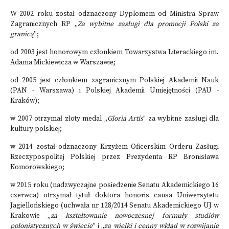
W 2002 roku został odznaczony Dyplomem od Ministra Spraw
Zagranicznych RP „
Za wybitne zasługi dla promocji Polski za
granicą
”;
od 2003 jest honorowym członkiem Towarzystwa Literackiego im.
Adama Mickiewicza w Warszawie;
od 2005 jest członkiem zagranicznym Polskiej Akademii Nauk
(PAN - Warszawa) i Polskiej Akademii Umiejętności (PAU -
Kraków);
w 2007 otrzymał złoty medal „
Gloria Artis
" za wybitne zasługi dla
kultury polskiej;
w 2014 został odznaczony Krzyżem Oficerskim Orderu Zasługi
Rzeczypospolitej Polskiej przez Prezydenta RP Bronisława
Komorowskiego;
w 2015 roku (nadzwyczajne posiedzenie Senatu Akademickiego 16
czerwca) otrzymał tytuł doktora honoris causa Uniwersytetu
Jagiellońskiego (uchwała nr 128/2014 Senatu Akademickiego UJ w
Krakowie „
za kształtowanie nowoczesnej formuły studiów
polonistycznych w świecie
” i „
za wielki i cenny wkład w rozwijanie