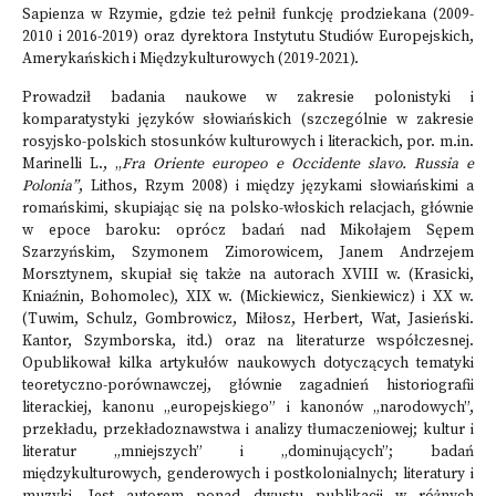
Sapienza w Rzymie, gdzie też pełnił funkcję prodziekana (2009-
2010 i 2016-2019) oraz dyrektora Instytutu Studiów Europejskich,
Amerykańskich i Międzykulturowych (2019-2021).
Prowadził badania naukowe w zakresie polonistyki i
komparatystyki języków słowiańskich (szczególnie w zakresie
rosyjsko-polskich stosunków kulturowych i literackich, por. m.in.
Marinelli L., „
Fra Oriente europeo e Occidente slavo. Russia e
Polonia”
, Lithos, Rzym 2008) i między językami słowiańskimi a
romańskimi, skupiając się na polsko-włoskich relacjach, głównie
w epoce baroku: oprócz badań nad Mikołajem Sępem
Szarzyńskim, Szymonem Zimorowicem, Janem Andrzejem
Morsztynem, skupiał się także na autorach XVIII w. (Krasicki,
Kniaźnin, Bohomolec), XIX w. (Mickiewicz, Sienkiewicz) i XX w.
(Tuwim, Schulz, Gombrowicz, Miłosz, Herbert, Wat, Jasieński.
Kantor, Szymborska, itd.) oraz na literaturze współczesnej.
Opublikował kilka artykułów naukowych dotyczących tematyki
teoretyczno-porównawczej, głównie zagadnień historiografii
literackiej, kanonu „europejskiego” i kanonów „narodowych”,
przekładu, przekładoznawstwa i analizy tłumaczeniowej; kultur i
literatur „mniejszych” i „dominujących”; badań
międzykulturowych, genderowych i postkolonialnych; literatury i