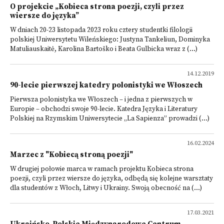
O projekcie „Kobieca strona poezji, czyli przez
wiersze do języka”
W dniach 20-23 listopada 2023 roku cztery studentki filologii
polskiej Uniwersytetu Wileńskiego: Justyna Tankeliun, Dominyka
Matuliauskaitė, Karolina Bartoško i Beata Gulbicka wraz z (...)
14.12.2019
90-lecie pierwszej katedry polonistyki we Włoszech
Pierwsza polonistyka we Włoszech – i jedna z pierwszych w
Europie – obchodzi swoje 90-lecie. Katedra Języka i Literatury
Polskiej na Rzymskim Uniwersytecie „La Sapienza” prowadzi (...)
16.02.2024
Marzec z "Kobiecą stroną poezji"
W drugiej połowie marca w ramach projektu Kobieca strona
poezji, czyli przez wiersze do języka, odbędą się kolejne warsztaty
dla studentów z Włoch, Litwy i Ukrainy. Swoją obecność na (...)
17.03.2021