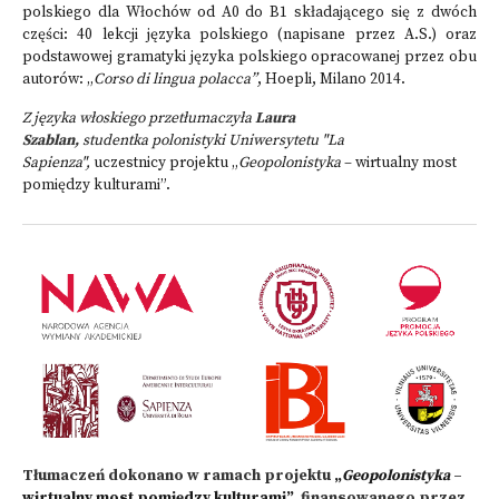
polskiego dla Włochów od A0 do B1 składającego się z dwóch
części: 40 lekcji języka polskiego (napisane przez A.S.) oraz
podstawowej gramatyki języka polskiego opracowanej przez obu
autorów: „
Corso di lingua polacca”
, Hoepli, Milano 2014.
Z języka włoskiego przetłumaczyła
Laura
Szablan,
studentka polonistyki Uniwersytetu "La
Sapienza",
uczestnicy projektu
„
Geopolonistyka
– wirtualny most
pomiędzy kulturami”
.
Tłumaczeń dokonano w ramach projektu
„
Geopolonistyka
–
wirtualny most pomiędzy kulturami”
, finansowanego przez