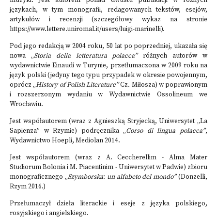
muzyki. Jest autorem ponad dwustu publikacji w różnych
językach, w tym monografii, redagowanych tekstów, esejów,
artykułów i recenzji (szczegółowy wykaz na stronie
https://www.lettere.uniromal.it/users/luigi-marinelli).
Pod jego redakcją w 2004 roku, 50 lat po poprzedniej, ukazała się
nowa „
Storia della letteratura polacca”
różnych autorów w
wydawnictwie Einaudi w Turynie, przetłumaczona w 2009 roku na
język polski (jedyny tego typu przypadek w okresie powojennym,
oprócz „
History of Polish Literature”
Cz. Miłosza) w poprawionym
i rozszerzonym wydaniu w Wydawnictwie Ossolineum we
Wrocławiu.
Jest współautorem (wraz z Agnieszką Stryjecką, Uniwersytet „La
Sapienza” w Rzymie) podręcznika „
Corso di lingua polacca”
,
Wydawnictwo Hoepli, Mediolan 2014.
Jest współautorem (wraz z A. Ceccherellim - Alma Mater
Studiorum Bolonia i M. Piacentinim - Uniwersytet w Padwie) zbioru
monograficznego „
Szymborska
:
un alfabeto del mondo”
(Donzelli,
Rzym 2016.)
Przełumaczył dzieła literackie i eseje z języka polskiego,
rosyjskiego i angielskiego.