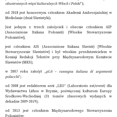
obustronnych więzi kulturalnych Włoch i Polski
”);
od 2018 jest honorowym członkiem Akademii Ambrozjańskiej w
Mediolanie (dział Slawistyki).
Jest jednym z trzech założycieli i obecnie członkiem AIP
(Associazione Italiana Polonisti) [Włoskie Stowarzyszenie
Polonistów];
jest członkiem AIS (Associazione Italiana Slavisti) [Włoskie
Stowarzyszenie Slawistów] i był włoskim przedstawicielem w
Komisji Redakcji Tekstów przy Międzynarodowym Komitecie
Slawistów (MKS);
w 2007 roku założył „
pl.it –
rassegna italiana di argomenti
polacchi
”;
od 2008 jest redaktorem serii „LEO” (Laboratorio est/ovest) dla
Wydawnictwa Lithos w Rzymie, poświęconej kulturom Europy
Środkowo-Wschodniej (31 tomów zbiorowych wydanych w
dekadzie 2009-2019);
od 2013 jest członkiem Międzynarodowego Stowarzyszenia
Polonistów;