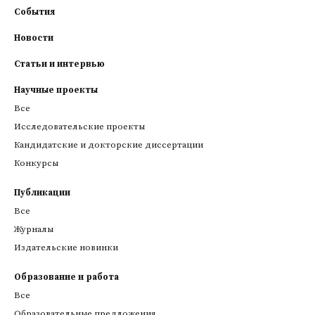
События
Новости
Статьи и интервью
Научные проекты
Все
Исследовательские проекты
Кандидатские и докторские диссертации
Конкурсы
Публикации
Все
Журналы
Издательские новинки
Образование и работа
Все
Образовательные предложения