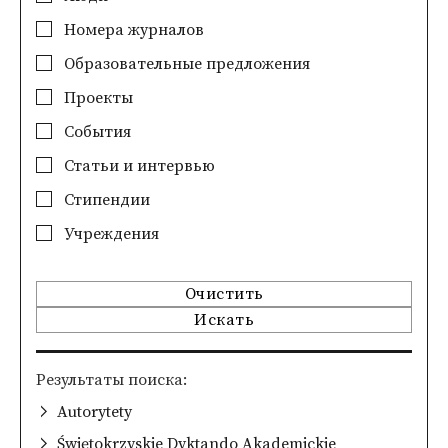
Номера журналов
Образовательные предложения
Проекты
События
Статьи и интервью
Стипендии
Учреждения
Очистить
Искать
Pезультаты поиска
Autorytety
Świętokrzyskie Dyktando Akademickie