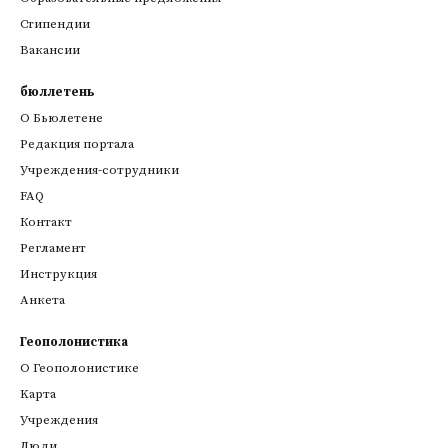
Стипендии
Вакансии
бюллетень
О Бьюлетене
Редакция портала
Учреждения-сотрудники
FAQ
Контакт
Регламент
Инструкция
Анкета
Геополонистика
О Геополонистике
Kарта
Учреждения
Люди