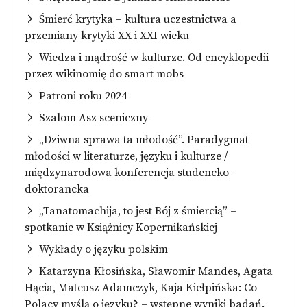
Śmierć krytyka – kultura uczestnictwa a
przemiany krytyki XX i XXI wieku
Wiedza i mądrość w kulturze. Od encyklopedii
przez wikinomię do smart mobs
Patroni roku 2024
Szalom Asz sceniczny
„Dziwna sprawa ta młodość”. Paradygmat
młodości w literaturze, języku i kulturze /
międzynarodowa konferencja studencko-
doktorancka
„Tanatomachija, to jest Bój z śmiercią” –
spotkanie w Książnicy Kopernikańskiej
Wykłady o języku polskim
Katarzyna Kłosińska, Sławomir Mandes, Agata
Hącia, Mateusz Adamczyk, Kaja Kiełpińska: Co
Polacy myślą o języku? – wstępne wyniki badań.