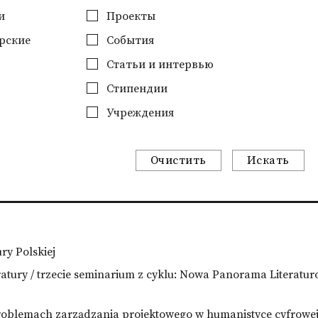
и
Проекты
рские
События
Статьи и интервью
Стипендии
Учреждения
Очистить
Искать
ry Polskiej
eratury / trzecie seminarium z cyklu: Nowa Panorama Literat
problemach zarządzania projektowego w humanistyce cyfrowej