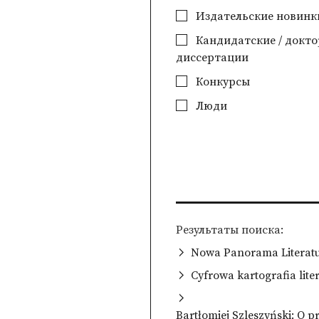
Издательские новинк
Кандидатские / докто
диссертации
Конкурсы
Люди
Pезультаты поиска
Nowa Panorama Literatu
Cyfrowa kartografia lit
Bartłomiej Szleszyński: O 