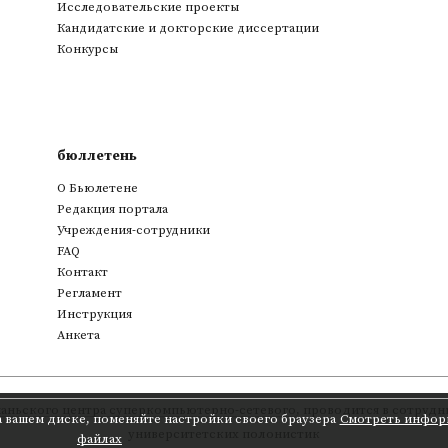
Исследовательские проекты
Кандидатские и докторские диссертации
Конкурсы
бюллетень
О Бьюлетене
Редакция портала
Учреждения-сотрудники
FAQ
Контакт
Регламент
Инструкция
Анкета
аньского центра суперкомпьютерно-сетевого
,
проводится в сотрудни
а вашем диске, поменяйте настройки своего браузера
Смотреть инфор
университетских полонистик
файлах