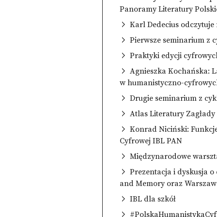
Panoramy Literatury Polsk
Karl Dedecius odczytuje 
Pierwsze seminarium z 
Praktyki edycji cyfrowyc
Agnieszka Kochańska: La
w humanistyczno-cyfrowych
Drugie seminarium z cy
Atlas Literatury Zagłady 
Konrad Niciński: Funkcj
Cyfrowej IBL PAN
Międzynarodowe warszta
Prezentacja i dyskusja 
and Memory oraz Warszawa 
IBL dla szkół
#PolskaHumanistykaCyfr