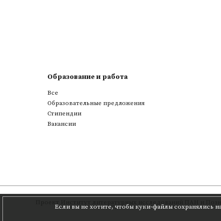
Образование и работа
Все
Образовательные предложения
Стипендии
Вакансии
Проект
Институт литературных исследований ПАН
и
Позн
Если вы не хотите, чтобы куки-файлы сохранялись н