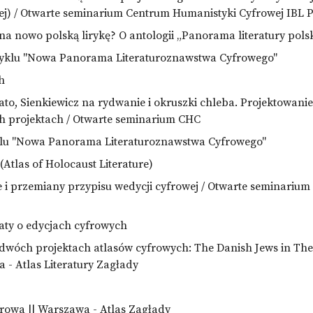
iej) / Otwarte seminarium Centrum Humanistyki Cyfrowej IBL
na nowo polską lirykę? O antologii „Panorama literatury pols
cyklu "Nowa Panorama Literaturoznawstwa Cyfrowego"
h
to, Sienkiewicz na rydwanie i okruszki chleba. Projektowan
 projektach / Otwarte seminarium CHC
klu "Nowa Panorama Literaturoznawstwa Cyfrowego"
(Atlas of Holocaust Literature)
e i przemiany przypisu wedycji cyfrowej / Otwarte seminariu
ty o edycjach cyfrowych
o dwóch projektach atlasów cyfrowych: The Danish Jews in Th
- Atlas Literatury Zagłady
owa || Warszawa - Atlas Zagłady