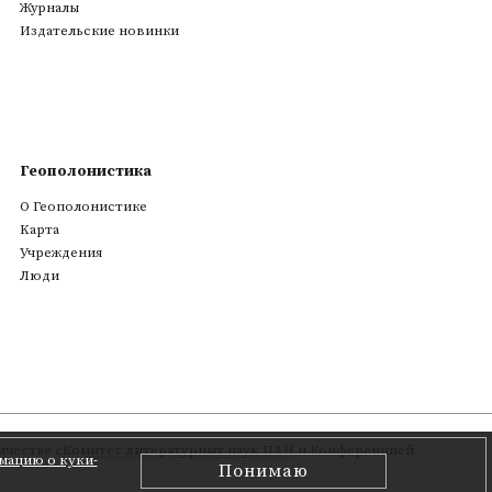
Журналы
Издательские новинки
Геополонистика
О Геополонистике
Kарта
Учреждения
Люди
честве с
Комитет литературных наук ПАН
и Конференцией
мацию о куки-
Понимаю