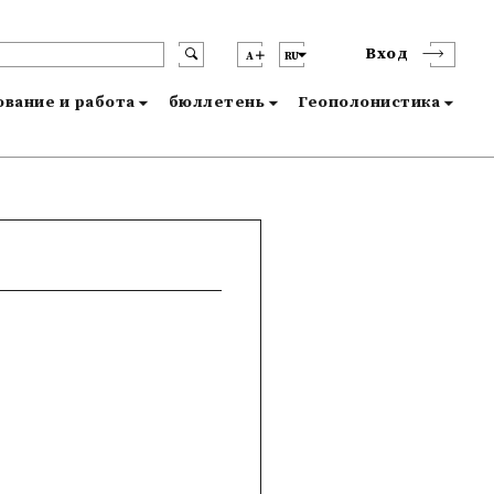
Вход
A
RU
вание и работа
бюллетень
Геополонистика