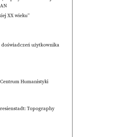
 PAN
kiej XX wieku”
ie doświadczeń użytkownika
m Centrum Humanistyki
eresienstadt: Topography