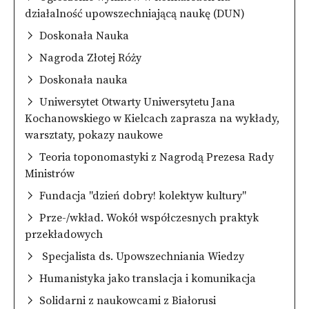
działalność upowszechniającą naukę (DUN)
Doskonała Nauka
Nagroda Złotej Róży
Doskonała nauka
Uniwersytet Otwarty Uniwersytetu Jana
Kochanowskiego w Kielcach zaprasza na wykłady,
warsztaty, pokazy naukowe
Teoria toponomastyki z Nagrodą Prezesa Rady
Ministrów
Fundacja "dzień dobry! kolektyw kultury"
Prze-/wkład. Wokół współczesnych praktyk
przekładowych
Specjalista ds. Upowszechniania Wiedzy
Humanistyka jako translacja i komunikacja
Solidarni z naukowcami z Białorusi