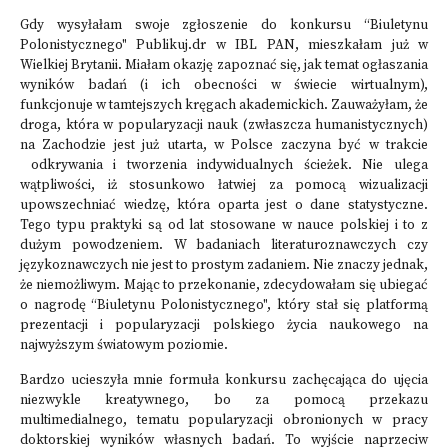
Gdy wysyłałam swoje zgłoszenie do konkursu “Biuletynu
Polonistycznego" Publikuj.dr w IBL PAN, mieszkałam już w
Wielkiej Brytanii. Miałam okazję zapoznać się, jak temat ogłaszania
wyników badań (i ich obecności w świecie wirtualnym),
funkcjonuje w tamtejszych kręgach akademickich. Zauważyłam, że
droga, która w popularyzacji nauk (zwłaszcza humanistycznych)
na Zachodzie jest już utarta, w Polsce zaczyna być w trakcie
odkrywania i tworzenia indywidualnych ścieżek. Nie ulega
wątpliwości, iż stosunkowo łatwiej za pomocą wizualizacji
upowszechniać wiedzę, która oparta jest o dane statystyczne.
Tego typu praktyki są od lat stosowane w nauce polskiej i to z
dużym powodzeniem. W badaniach literaturoznawczych czy
językoznawczych nie jest to prostym zadaniem. Nie znaczy jednak,
że niemożliwym. Mając to przekonanie, zdecydowałam się ubiegać
o nagrodę “Biuletynu Polonistycznego", który stał się platformą
prezentacji i popularyzacji polskiego życia naukowego na
najwyższym światowym poziomie.
Bardzo ucieszyła mnie formuła konkursu zachęcająca do ujęcia
niezwykle kreatywnego, bo za pomocą przekazu
multimedialnego, tematu popularyzacji obronionych w pracy
doktorskiej wyników własnych badań. To wyjście naprzeciw