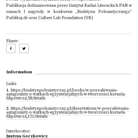
Publikacja dofinansowana przez Instytut Badań Literackich PAN w
ramach I nagrody w konkursie „Biuletynu Polonistycznego”
Publikuj.dr oraz Culture Lab Foundation (UK)
Share:
Information
Links
1
.
https://biuletynpolonistyczny.pl/books/w-poszukiwaniu-
antagonisty-o-watkach-egzystencjalnych-w-tworczosci-kornela-
filipowicza,58/details
2
.
https://biuletynpolonistyczny.pl/dissertations/w-poszukiwaniu-
antagonisty-o-watkach-egzystencjalnych-w-tworczosci-kornela-
filipowicza,121/details
Interlocutor:
Justyna Gorzkowicz