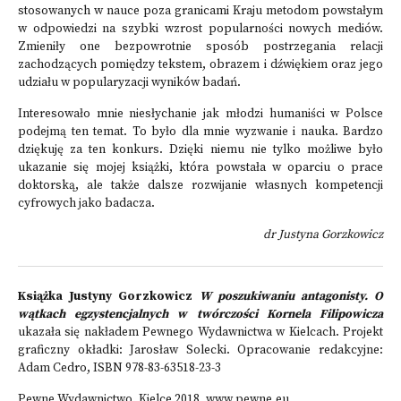
stosowanych w nauce poza granicami Kraju metodom powstałym
w odpowiedzi na szybki wzrost popularności nowych mediów.
Zmieniły one bezpowrotnie sposób postrzegania relacji
zachodzących pomiędzy tekstem, obrazem i dźwiękiem oraz jego
udziału w popularyzacji wyników badań.
Interesowało mnie niesłychanie jak młodzi humaniści w Polsce
podejmą ten temat. To było dla mnie wyzwanie i nauka. Bardzo
dziękuję za ten konkurs. Dzięki niemu nie tylko możliwe było
ukazanie się mojej książki, która powstała w oparciu o prace
doktorską, ale także dalsze rozwijanie własnych kompetencji
cyfrowych jako badacza.
dr Justyna Gorzkowicz
Książka Justyny Gorzkowicz
W poszukiwaniu antagonisty. O
wątkach egzystencjalnych w twórczości Kornela Filipowicza
ukazała się nakładem Pewnego Wydawnictwa w Kielcach. Projekt
graficzny okładki: Jarosław Solecki. Opracowanie redakcyjne:
Adam Cedro, ISBN 978-83-63518-23-3
Pewne Wydawnictwo, Kielce 2018,
www.pewne.eu