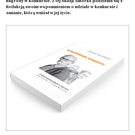
nagrody w Konkursie. Z tej okazji Autorka podzieliła się z
Redakcją swoim wspomnieniem o udziale w konkursie i
zmianie, którą wniósł w jej życie.