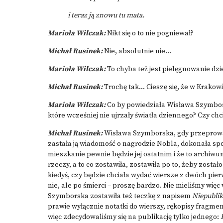
i teraz ją znowu tu mata.
Mariola Wilczak:
Nikt się o to nie pogniewał?
Michał Rusinek:
Nie, absolutnie nie…
Mariola Wilczak:
To chyba też jest pielęgnowanie dzi
Michał Rusinek:
Trochę tak… Cieszę się, że w Krakowi
Mariola Wilczak:
Co by powiedziała Wisława Szymbor
które wcześniej nie ujrzały światła dziennego? Czy chc
Michał Rusinek:
Wisława Szymborska, gdy przeprowa
zastała ją wiadomość o nagrodzie Nobla, dokonała sp
mieszkanie pewnie będzie jej ostatnim i że to arch
rzeczy, a to co zostawiła, zostawiła po to, żeby zos
kiedyś, czy będzie chciała wydać wiersze z dwóch pie
nie, ale po śmierci – proszę bardzo. Nie mieliśmy więc
Szymborska zostawiła też teczkę z napisem
Niepubli
prawie wyłącznie notatki do wierszy, rękopisy fragme
więc zdecydowaliśmy się na publikację tylko jednego: