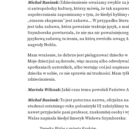
Michał Rusinek:
Zdziecinnienie uważamy zwykle za jed
ci antropolodzy kultury, którzy mówią, że tak napraw
uspołeczniania zapominamy o tym, że kiedyś byliśmy
„stanem skupienia” jest zabawa… W przypadku literat
jest taka zabawa, która poważnie traktuje język, a mnie
Szymborska powtarzała, że nie ma nic poważniejszego
językową zabawą; ta ironia, na którą zwróciła uwagę
nagrody Nobla.
Mam wrażenie, że dobrze jest pielęgnować dziecko w sob
Moje dzieci już są dorosłe, więc muszę albo odwoływać
spotkaniach autorskich, albo testując coś już napisa
dziecka w sobie, co nie sprawia mi trudności. Mam tylk
zdziecinnienia.
Mariola Wilczak:
Jakiś czas temu powołali Państwo 
Michał Rusinek:
To jest potoczna nazwa, oficjalna 
studenci ostatniego roku polonistyki UJ założyliśmy t
nawet przyjaciele pani profesor, znakomitej osoby i wy
Walas napisała kiedyś limeryk Wisława Szymborska:
Tereska Walas z miasta Kraków