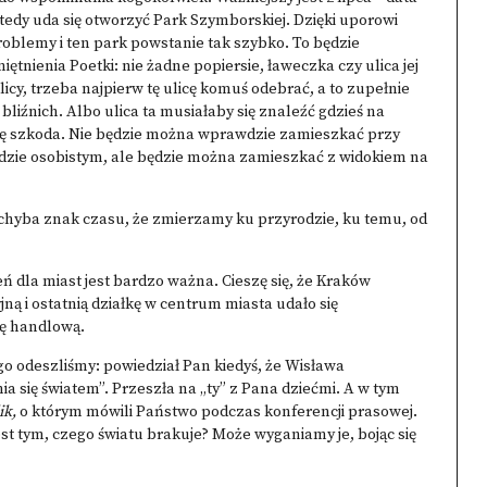
wtedy uda się otworzyć Park Szymborskiej. Dzięki uporowi
oblemy i ten park powstanie tak szybko. To będzie
ętnienia Poetki: nie żadne popiersie, ławeczka czy ulica jej
icy, trzeba najpierw tę ulicę komuś odebrać, a to zupełnie
liźnich. Albo ulica ta musiałaby się znaleźć gdzieś na
hę szkoda. Nie będzie można wprawdzie zamieszkać przy
odzie osobistym, ale będzie można zamieszkać z widokiem na
chyba znak czasu, że zmierzamy ku przyrodzie, ku temu, od
ń dla miast jest bardzo ważna. Cieszę się, że Kraków
yjną i ostatnią działkę w centrum miasta udało się
ię handlową.
o odeszliśmy: powiedział Pan kiedyś, że Wisława
 się światem”. Przeszła na „ty” z Pana dziećmi. A w tym
ik,
o którym mówili Państwo podczas konferencji prasowej.
jest tym, czego światu brakuje? Może wyganiamy je, bojąc się