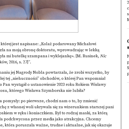
2
c
s
M
 której jest napisane: „Kolaż podarowany Michałowi
zła na moją obronę doktoratu, wprowadzając w lekką
yła mi butelkę szampana i wyklejankę». [M. Rusinek,
Nic
N
ów, 2016, s. 27]”.
S
aniu jej Nagrody Nobla powtarzała, że zrobi wszystko, by
p
całej tej „niehuczności” obchodów, o której Pan wspomniał
to Pan wystąpił o ustanowienie 2023 roku Rokiem Wisławy
tosu, którego Wisława Szymborska nie lubiła?
pomysły: po pierwsze, chodzi nam o to, by zmienić
hę z własnej woli ukrywała się za wizerunkiem starszej pani
oskiem w ręku i koniaczkiem. Był to rodzaj maski, za którą
tała podchwycona przez media jako atrakcyjna. Chcemy
, która poruszała ważne, trudne i aktualne, jak się okazuje