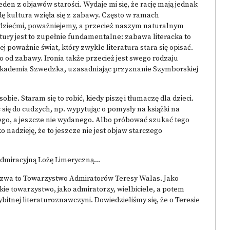
en z objawów starości. Wydaje mi się, że rację mają jednak
dę kultura wzięła się z zabawy. Często w ramach
 dziećmi, poważniejemy, a przecież naszym naturalnym
ury jest to zupełnie fundamentalne: zabawa literacka to
j poważnie świat, który zwykle literatura stara się opisać.
 od zabawy. Ironia także przecież jest swego rodzaju
 Akademia Szwedzka, uzasadniając przyznanie Szymborskiej
ie. Staram się to robić, kiedy piszę i tłumaczę dla dzieci.
 się do cudzych, np. wypytując o pomysły na książki na
nego, a jeszcze nie wydanego. Albo próbować szukać tego
o nadzieję, że to jeszcze nie jest objaw starczego
Admiracyjną Lożę Limeryczną…
nazwa to Towarzystwo Admiratorów Teresy Walas. Jako
akie towarzystwo, jako admiratorzy, wielbiciele, a potem
bitnej literaturoznawczyni. Dowiedzieliśmy się, że o Teresie