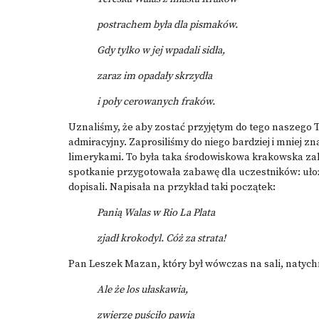
postrachem była dla pismaków.
Gdy tylko w jej wpadali sidła,
zaraz im opadały skrzydła
i poły cerowanych fraków.
Uznaliśmy, że aby zostać przyjętym do tego naszego 
admiracyjny. Zaprosiliśmy do niego bardziej i mniej 
limerykami. To była taka środowiskowa krakowska za
spotkanie przygotowała zabawę dla uczestników: ułoży
dopisali. Napisała na przykład taki początek:
Panią Walas w Rio La Plata
zjadł krokodyl. Cóż za strata!
Pan Leszek Mazan, który był wówczas na sali, natychm
Ale że los ułaskawia,
zwierzę puściło pawia