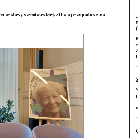
em Wisławy Szymborskiej. 2 lipca przypada setna
(
K
w
b
W
u