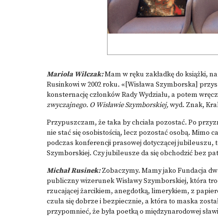
Mariola Wilczak:
Mam w ręku zakładkę do książki, na
Rusinkowi w 2002 roku. «[Wisława Szymborska] przys
konsternację członków Rady Wydziału, a potem wręcz
zwyczajnego. O Wisławie Szymborskiej,
wyd. Znak, Krak
Przypuszczam, że taka by chciała pozostać. Po przyzn
nie stać się osobistością, lecz pozostać osobą. Mimo 
podczas konferencji prasowej dotyczącej jubileuszu, 
Szymborskiej. Czy jubileusze da się obchodzić bez pa
Michał Rusinek:
Zobaczymy. Mamy jako Fundacja dwa 
publiczny wizerunek Wisławy Szymborskiej, która troc
rzucającej żarcikiem, anegdotką, limerykiem, z papier
czuła się dobrze i bezpiecznie, a która to maska zos
przypomnieć, że była poetką o międzynarodowej sławie