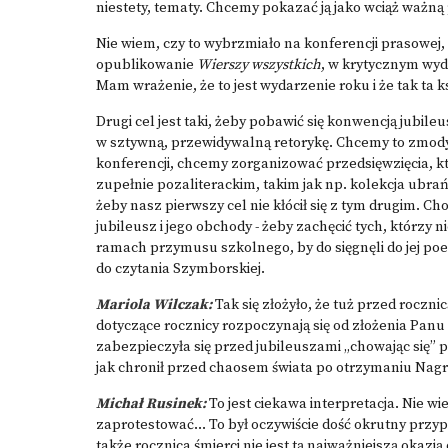
niestety, tematy. Chcemy pokazać ją jako wciąż ważną
Nie wiem, czy to wybrzmiało na konferencji prasowej,
opublikowanie
Wierszy wszystkich
, w krytycznym wyd
Mam wrażenie, że to jest wydarzenie roku i że tak ta
Drugi cel jest taki, żeby pobawić się konwencją jubile
w sztywną, przewidywalną retorykę. Chcemy to zmody
konferencji, chcemy zorganizować przedsięwzięcia, k
zupełnie pozaliterackim, takim jak np. kolekcja ubrań
żeby nasz pierwszy cel nie kłócił się z tym drugim. Chod
jubileusz i jego obchody - żeby zachęcić tych, którzy n
ramach przymusu szkolnego, by do sięgnęli do jej poez
do czytania Szymborskiej.
Mariola Wilczak:
Tak się złożyło, że tuż przed roczni
dotyczące rocznicy rozpoczynają się od złożenia Pan
zabezpieczyła się przed jubileuszami „chowając się” 
jak chronił przed chaosem świata po otrzymaniu Nag
Michał Rusinek:
To jest ciekawa interpretacja. Nie wi
zaprotestować… To był oczywiście dość okrutny przy
także rocznica śmierci nie jest tą najważniejszą okazj