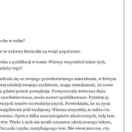
ecka w sobie?
e te zabawy literackie są wciąż popularne.
ska o publikacji w tomie
Wierszy wszystkich
także tych,
iałaby tego?
dzała się ze swojego przedostatniego mieszkania, w którym
orej selekcji swojego archiwum, mając świadomość, że nowe
iwum gdzieś potem powędruje. Powyrzucała wówczas dużo
tało zarchiwizowane, może nawet opublikowane. Pytałem ją
rwszych tomów socrealistycznych. Powiedziała, że za życia
 wątpliwości: jeśli wydajemy
Wiersze wszystkie
, to także i te.
kowane.
Oprócz kilku maszynopisów ukończonych, były tam
ntów. Wiele z nich nie nosiło znamion ukończonego tekstu,
Pszczoła i szyba
, zamykającego tom. Nie wiem jeszcze, czy