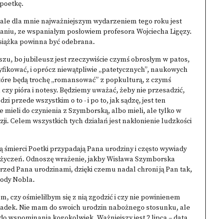
 poetkę.
 ale dla mnie najważniejszym wydarzeniem tego roku jest
aniu, ze wspaniałym posłowiem profesora Wojciecha Ligęzy.
 książka powinna być odebrana.
uszu, bo jubileusz jest rzeczywiście czymś obrosłym w patos,
fikować, i oprócz niewątpliwie „patetycznych”, naukowych
tóre będą trochę „romansować” z popkulturą, z czymś
 czy pióra i notesy. Będziemy uważać, żeby nie przesadzić,
zi przede wszystkim o to - i po to, jak sądzę, jest ten
ie mieli do czynienia z Szymborską, albo mieli, ale tylko w
ji. Celem wszystkich tych działań jest nakłonienie ludzkości
cą śmierci Poetki przypadają Pana urodziny i często wywiady
u życzeń. Odnoszę wrażenie, jakby Wisława Szymborska
przed Pana urodzinami, dzięki czemu nadal chroni ją Pan tak,
rody Nobla.
em, czy ośmieliłbym się z nią zgodzić i czy nie powinienem
padek. Nie mam do swoich urodzin nabożnego stosunku, ale
ą do wspominania kogokolwiek. Ważniejszy jest 2 lipca – data