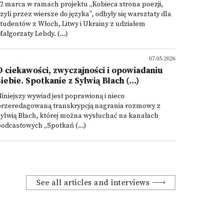
2 marca w ramach projektu „Kobieca strona poezji,
zyli przez wiersze do języka”, odbyły się warsztaty dla
tudentów z Włoch, Litwy i Ukrainy z udziałem
ałgorzaty Lebdy. (...)
07.05.2026
O ciekawości, zwyczajności i opowiadaniu
siebie. Spotkanie z Sylwią Błach (...)
iniejszy wywiad jest poprawioną i nieco
przeredagowaną transkrypcją nagrania rozmowy z
ylwią Błach, której można wysłuchać na kanałach
odcastowych „Spotkań (...)
See all articles and interviews