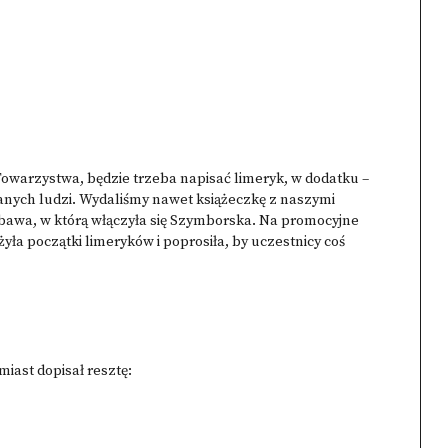
Towarzystwa, będzie trzeba napisać limeryk, w dodatku –
znanych ludzi. Wydaliśmy nawet książeczkę z naszymi
bawa, w którą włączyła się Szymborska. Na promocyjne
ła początki limeryków i poprosiła, by uczestnicy coś
iast dopisał resztę: