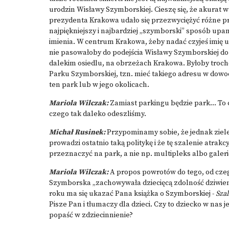
urodzin Wisławy Szymborskiej. Cieszę się, że akurat 
prezydenta Krakowa udało się przezwyciężyć różne pr
najpiękniejszy i najbardziej „szymborski” sposób upami
imienia. W centrum Krakowa, żeby nadać czyjeś imię ul
nie pasowałoby do podejścia Wisławy Szymborskiej do b
dalekim osiedlu, na obrzeżach Krakowa. Byłoby troc
Parku Szymborskiej, tzn. mieć takiego adresu w dow
ten park lub w jego okolicach.
Mariola Wilczak:
Zamiast parkingu będzie park… To 
czego tak daleko odeszliśmy.
Michał Rusinek:
Przypominamy sobie, że jednak ziele
prowadzi ostatnio taką politykę i że tę szalenie atrakc
przeznaczyć na park, a nie np. multipleks albo galer
Mariola Wilczak:
A propos powrotów do tego, od czeg
Szymborska „zachowywała dziecięcą zdolność dziwienia
roku ma się ukazać Pana książka o Szymborskiej -
Szal
Pisze Pan i tłumaczy dla dzieci. Czy to dziecko w nas 
popaść w zdziecinnienie?