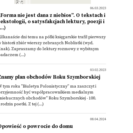
06.03.2023
„Forma nie jest dana z niebios”. O tekstach i
tekstologii, o satysfakcjach lektury, poezji i
...)
ilkanaście dni temu na półki księgarskie trafił pierwszy
 historii zbiór wierszy zebranych Noblistki (wyd.
Znak). Zapraszamy do lektury rozmowy z wybitnym
adaczem (...)
03.02.2023
Znamy plan obchodów Roku Szymborskiej
 tym roku "Biuletyn Polonistyczny" ma zaszczyt i
przyjemność być współpracownikiem medialnym
"niehucznych obchodów" Roku Szymborskiej - 100.
rodzin poetki. Z tej (...)
08.04.2024
Opowieść o powrocie do domu