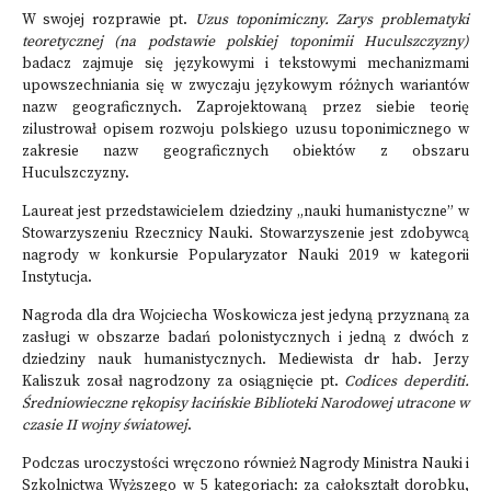
W swojej rozprawie pt.
Uzus toponimiczny. Zarys problematyki
teoretycznej (na podstawie polskiej toponimii Huculszczyzny)
badacz zajmuje się językowymi i tekstowymi mechanizmami
upowszechniania się w zwyczaju językowym różnych wariantów
nazw geograficznych. Zaprojektowaną przez siebie teorię
zilustrował opisem rozwoju polskiego uzusu toponimicznego w
zakresie nazw geograficznych obiektów z obszaru
Huculszczyzny.
Laureat jest przedstawicielem dziedziny „nauki humanistyczne” w
Stowarzyszeniu Rzecznicy Nauki. Stowarzyszenie jest zdobywcą
nagrody w konkursie Popularyzator Nauki 2019 w kategorii
Instytucja.
Nagroda dla dra Wojciecha Woskowicza jest jedyną przyznaną za
zasługi w obszarze badań polonistycznych i jedną z dwóch z
dziedziny nauk humanistycznych. Mediewista dr hab. Jerzy
Kaliszuk zosał nagrodzony za osiągnięcie pt.
Codices deperditi.
Średniowieczne rękopisy łacińskie Biblioteki Narodowej utracone w
czasie II wojny światowej
.
Podczas uroczystości wręczono również Nagrody Ministra Nauki i
Szkolnictwa Wyższego w 5 kategoriach: za całokształt dorobku,