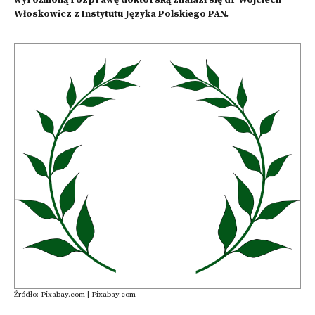
wyróżnioną rozprawę doktorską znalazł się dr Wojciech
Włoskowicz z Instytutu Języka Polskiego PAN.
Źródło: Pixabay.com | Pixabay.com