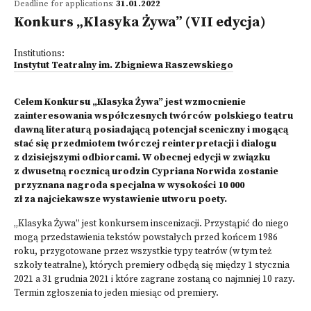
Deadline for applications:
31.01.2022
Konkurs „Klasyka Żywa” (VII edycja)
Institutions:
Instytut Teatralny im. Zbigniewa Raszewskiego
Celem Konkursu „Klasyka Żywa” jest wzmocnienie
zainteresowania współczesnych twórców polskiego teatru
dawną literaturą posiadającą potencjał sceniczny i mogącą
stać się przedmiotem twórczej reinterpretacji i dialogu
z dzisiejszymi odbiorcami. W obecnej edycji w związku
z dwusetną rocznicą urodzin Cypriana Norwida zostanie
przyznana nagroda specjalna w wysokości 10 000
zł za najciekawsze wystawienie utworu poety.
„Klasyka Żywa” jest konkursem inscenizacji. Przystąpić do niego
mogą przedstawienia tekstów powstałych przed końcem 1986
roku, przygotowane przez wszystkie typy teatrów (w tym też
szkoły teatralne), których premiery odbędą się między 1 stycznia
2021 a 31 grudnia 2021 i które zagrane zostaną co najmniej 10 razy.
Termin zgłoszenia to jeden miesiąc od premiery.