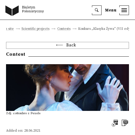
Menu
Main site
Scientific projects
Contests
Konkurs „Klasyka Żywa” (VII edycja
Back
Contest
Zdj. cottonbro z Pexels
Added on: 28.06.2021