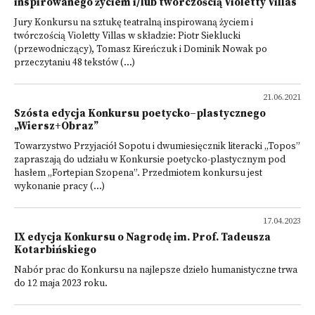
inspirowanego życiem i/lub twórczością Violetty Villas
Jury Konkursu na sztukę teatralną inspirowaną życiem i
twórczością Violetty Villas w składzie: Piotr Sieklucki
(przewodniczący), Tomasz Kireńczuk i Dominik Nowak po
przeczytaniu 48 tekstów (...)
21.06.2021
Szósta edycja Konkursu poetycko–plastycznego
„Wiersz+Obraz”
Towarzystwo Przyjaciół Sopotu i dwumiesięcznik literacki „Topos”
zapraszają do udziału w Konkursie poetycko-plastycznym pod
hasłem „Fortepian Szopena”. Przedmiotem konkursu jest
wykonanie pracy (...)
17.04.2023
IX edycja Konkursu o Nagrodę im. Prof. Tadeusza
Kotarbińskiego
Nabór prac do Konkursu na najlepsze dzieło humanistyczne trwa
do 12 maja 2023 roku.