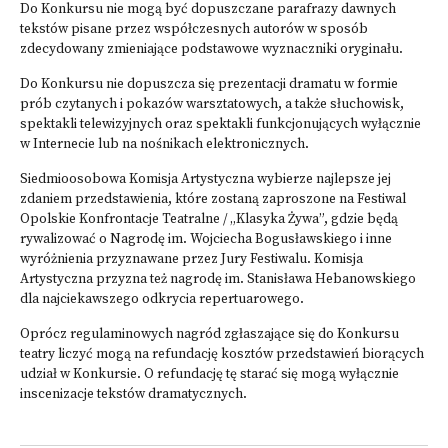
Do Konkursu nie mogą być dopuszczane parafrazy dawnych
tekstów pisane przez współczesnych autorów w sposób
zdecydowany zmieniające podstawowe wyznaczniki oryginału.
Do Konkursu nie dopuszcza się prezentacji dramatu w formie
prób czytanych i pokazów warsztatowych, a także słuchowisk,
spektakli telewizyjnych oraz spektakli funkcjonujących wyłącznie
w Internecie lub na nośnikach elektronicznych.
Siedmioosobowa Komisja Artystyczna wybierze najlepsze jej
zdaniem przedstawienia, które zostaną zaproszone na Festiwal
Opolskie Konfrontacje Teatralne / „Klasyka Żywa”, gdzie będą
rywalizować o Nagrodę im. Wojciecha Bogusławskiego i inne
wyróżnienia przyznawane przez Jury Festiwalu. Komisja
Artystyczna przyzna też nagrodę im. Stanisława Hebanowskiego
dla najciekawszego odkrycia repertuarowego.
Oprócz regulaminowych nagród zgłaszające się do Konkursu
teatry liczyć mogą na refundację kosztów przedstawień biorących
udział w Konkursie. O refundację tę starać się mogą wyłącznie
inscenizacje tekstów dramatycznych.