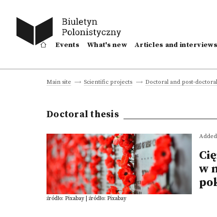
Events
What's new
Articles and interview
Main site
Scientific projects
Doctoral and post-doctoral
Doctoral thesis
Added 
Cię
w 
po
źródło: Pixabay | źródło: Pixabay