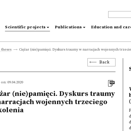
s
Scientific projects
Publications
Education and ca
Ciężar (nie)pamięci. Dyskurs traumy w narracjach wojennych trzeci
 theses
Back
on: 09.04.2020
żar (nie)pamięci. Dyskurs traumy
narracjach wojennych trzeciego
(
kolenia
P
d
d
d