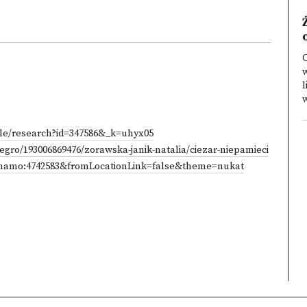
C
l
w
file/research?id=347586&_k=uhyx05
ntegro/193006869476/zorawska-janik-natalia/ciezar-niepamieci
id=chamo:4742583&fromLocationLink=false&theme=nukat