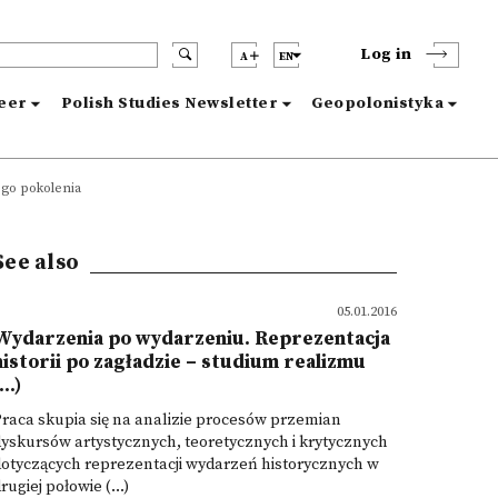
Log in
A
EN
reer
Polish Studies Newsletter
Geopolonistyka
ego pokolenia
See also
05.01.2016
Wydarzenia po wydarzeniu. Reprezentacja
historii po zagładzie – studium realizmu
...)
raca skupia się na analizie procesów przemian
yskursów artystycznych, teoretycznych i krytycznych
otyczących reprezentacji wydarzeń historycznych w
rugiej połowie (...)