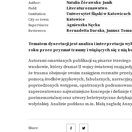
Natalia Żórawska-Janik
Author:
Literaturoznawstwo
Field:
Uniwersytet Śląski w Katowicach
Institution:
Katowice
City or town:
Agnieszka Nęcka
Supervisors:
Bernadetta Darska
,
Janusz Toma
Reviewers:
Tematem dysertacji jest analiza i interpretacja 
roku przez pryzmat traumy i wiążących się z nią
Autorami omawianych publikacji są pisarze trzeciego
wnukowie, którzy dramat II wojny światowej znają je
że trauma obejmuje swoim zasięgiem rozmaite przeżyci
pomocą środków językowych, fabularnych, narracyjnyc
poprzedzonych wstępem, opatrzonych podsumowaniem
zaprezentowano najważniejsze koncepcje i definicje t
postmemorialnej oraz utwory beletrystyczne dotykaj
wołyńskiej. Analizie poddano m.in. Małą zagładę Ann
Share: