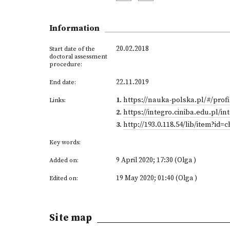
Information
20.02.2018
Start date of the
doctoral assessment
procedure:
22.11.2019
End date:
1
.
https://nauka-polska.pl/#/pro
Links:
2
.
https://integro.ciniba.edu.pl/i
3
.
http://193.0.118.54/lib/item?
Key words:
9 April 2020; 17:30 (Olga )
Added on:
19 May 2020; 01:40 (Olga )
Edited on:
Site map