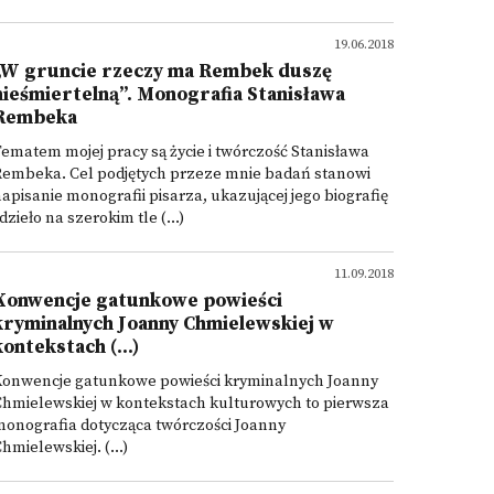
19.06.2018
„W gruncie rzeczy ma Rembek duszę
nieśmiertelną”. Monografia Stanisława
Rembeka
ematem mojej pracy są życie i twórczość Stanisława
Rembeka. Cel podjętych przeze mnie badań stanowi
apisanie monografii pisarza, ukazującej jego biografię
 dzieło na szerokim tle (...)
11.09.2018
Konwencje gatunkowe powieści
kryminalnych Joanny Chmielewskiej w
kontekstach (...)
Konwencje gatunkowe powieści kryminalnych Joanny
Chmielewskiej w kontekstach kulturowych to pierwsza
onografia dotycząca twórczości Joanny
hmielewskiej. (...)