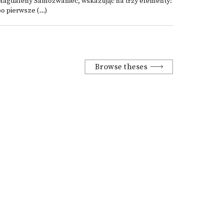
Magdaleny Samozwaniec, wskazując na trzy elementy:
o pierwsze (...)
Browse theses