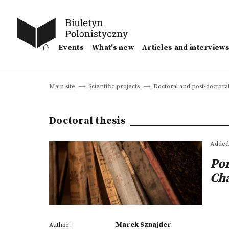
Events
What's new
Articles and interview
Main site
Scientific projects
Doctoral and post-doctoral
Doctoral thesis
Added 
Por
Ch
Marek Sznajder
Author: