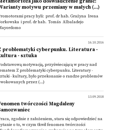
Metamorfoza jako doświadczenie granic:
Warianty motywu przemiany w małych (...)
romotorami pracy byli: prof. dr hab. Grażyna Irena
Borkowska i prof. dr hab. Tomás Albaladejo
Mayordomo
16.10.2016
Z problematyki cyberpunku. Literatura -
kultura - sztuka
Podstawową motywacją, przyświecającą w pracy nad
ematem Z problematyki cyberpunku. Literatury -
ztuki - kultury, było przekonanie o randze problemów
wokowanych przez (...)
13.09.2018
Fenomen twórczości Magdaleny
Samozwaniec
raca, zgodnie z założeniem, stara się odpowiedzieć na
ytanie o to, w czym tkwił fenomen twórczości