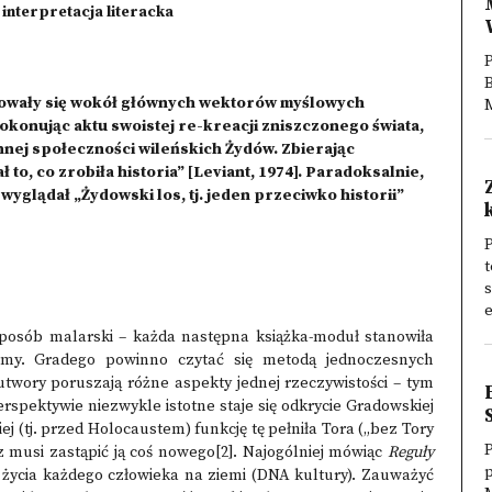
i interpretacja literacka
P
rowały się wokół głównych wektorów myślowych
konując aktu swoistej re-kreacji zniszczonego świata,
nnej społeczności wileńskich Żydów. Zbierając
, co zrobiła historia” [Leviant, 1974]. Paradoksalnie,
wyglądał „Żydowski los, tj. jeden przeciwko historii”
t
s
e
 sposób malarski – każda następna książka-moduł stanowiła
amy. Gradego powinno czytać się metodą jednoczesnych
utwory poruszają różne aspekty jednej rzeczywistości – tym
spektywie niezwykle istotne staje się odkrycie Gradowskiej
ej (tj. przed Holocaustem) funkcję tę pełniła Tora („bez Tory
P
az musi zastąpić ją coś nowego
[2]
. Najogólniej mówiąc
Reguły
p
życia każdego człowieka na ziemi (DNA kultury). Zauważyć