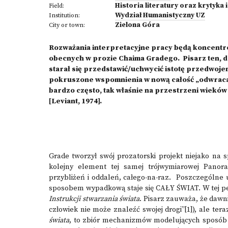
Historia literatury oraz krytyka 
Field:
Wydział Humanistyczny UZ
Institution:
Zielona Góra
City or town:
Rozważania interpretacyjne pracy będą koncent
obecnych w prozie Chaima Gradego. Pisarz ten, do
starał się przedstawić/uchwycić istotę przedwoje
pokruszone wspomnienia w nową całość „odwracał to
bardzo często, tak właśnie na przestrzeni wieków 
[Leviant, 1974].
Grade tworzył swój prozatorski projekt niejako na
kolejny element tej samej trójwymiarowej Panor
przybliżeń i oddaleń, całego-na-raz. Poszczególne 
sposobem wypadkową staje się CAŁY ŚWIAT. W tej per
Instrukcji stwarzania świata
. Pisarz zauważa, że dawni
człowiek nie może znaleźć swojej drogi”
[1]
), ale ter
świata
, to zbiór mechanizmów modelujących sposób 