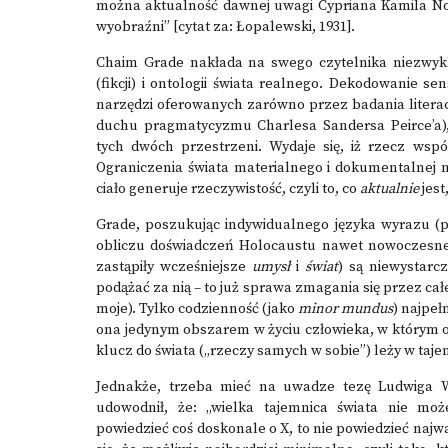
można aktualność dawnej uwagi Cypriana Kamila Nor
wyobraźni” [cytat za: Łopalewski, 1931].
Chaim Grade nakłada na swego czytelnika niezwykle
(fikcji) i ontologii świata realnego. Dekodowanie s
narzędzi oferowanych zarówno przez badania literack
duchu pragmatycyzmu Charlesa Sandersa Peirce’a),
tych dwóch przestrzeni. Wydaje się, iż rzecz wspó
Ograniczenia świata materialnego i dokumentalnej ma
ciało generuje rzeczywistość, czyli to, co
aktualnie
jest
Grade, poszukując indywidualnego języka wyrazu (p
obliczu doświadczeń Holocaustu nawet nowoczesne
zastąpiły wcześniejsze
umysł
i
świat
) są niewystarc
podążać za nią – to już sprawa zmagania się przez całe
moje). Tylko codzienność (jako
minor mundus
) najpeł
ona jedynym obszarem w życiu człowieka, w którym o
klucz do świata („rzeczy samych w sobie”) leży w taj
Jednakże, trzeba mieć na uwadze tezę Ludwiga 
udowodnił, że: „wielka tajemnica świata nie moż
powiedzieć coś doskonale o X, to nie powiedzieć najw