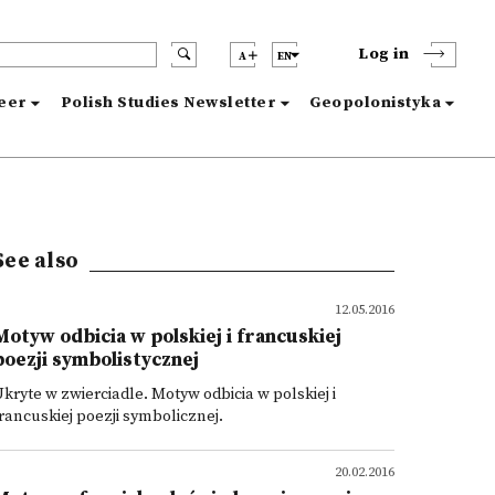
Log in
A
EN
reer
Polish Studies Newsletter
Geopolonistyka
See also
12.05.2016
Motyw odbicia w polskiej i francuskiej
poezji symbolistycznej
kryte w zwierciadle. Motyw odbicia w polskiej i
rancuskiej poezji symbolicznej.
20.02.2016