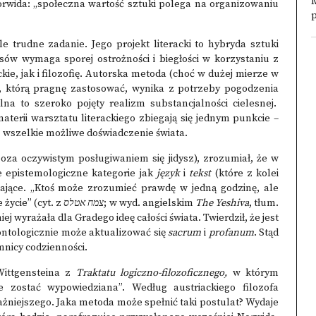
wida: „społeczna wartość sztuki polega na organizowaniu
p
 trudne zadanie. Jego projekt literacki to hybryda sztuki
ensów wymaga sporej ostrożności i biegłości w korzystaniu z
ie, jak i filozofię. Autorska metoda (choć w dużej mierze w
 którą pragnę zastosować, wynika z potrzeby pogodzenia
lna to szeroko pojęty realizm substancjalności cielesnej.
terii warsztatu literackiego zbiegają się jednym punkcie –
, wszelkie możliwe doświadczenie świata.
oza oczywistym posługiwaniem się jidysz), zrozumiał, że w
 epistemologiczne kategorie jak
język
i
tekst
(które z kolei
zające. „Ktoś może zrozumieć prawdę w jedną godzinę, ale
 życie” (cyt. z
אטלס
צמח
; w wyd. angielskim
The Yeshiva
, tłum.
niej wyrażała dla Gradego ideę całości świata. Twierdził, że jest
ntologicznie może aktualizować się
sacrum
i
profanum
. Stąd
emnicy codzienności.
Wittgensteina z
Traktatu logiczno-filozoficznego,
w którym
e zostać wypowiedziana”. Według austriackiego filozofa
ażniejszego. Jaka metoda może spełnić taki postulat? Wydaje