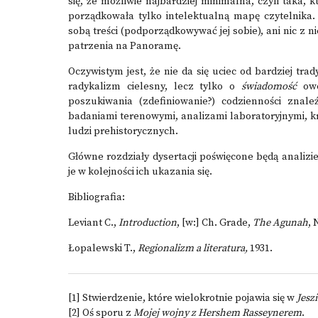
się, że możliwie najbardziej minimalna, czyli taka,
porządkowała tylko intelektualną mapę czytelnika
sobą treści (podporządkowywać jej sobie), ani nic z
patrzenia na Panoramę.
Oczywistym jest, że nie da się uciec od bardziej tra
radykalizm cielesny, lecz tylko o
świadomość
owej
poszukiwania (zdefiniowanie?) codzienności znal
badaniami terenowymi, analizami laboratoryjnymi, kr
ludzi prehistorycznych.
Główne rozdziały dysertacji poświęcone będą anali
je w kolejności ich ukazania się.
Bibliografia:
Leviant C.,
Introduction
, [w:] Ch. Grade,
The Agunah
, 
Łopalewski T.,
Regionalizm a literatura,
1931.
[1]
Stwierdzenie, które wielokrotnie pojawia się w
Jesz
[2]
Oś sporu z
Mojej wojny z Hershem Rasseynerem
.