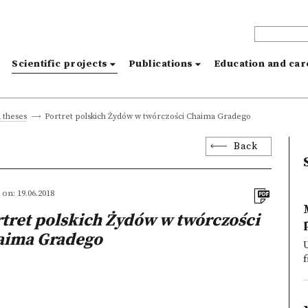
s
Scientific projects
Publications
Education and ca
Portret polskich Żydów w twórczości Chaima Gradego
 theses
Back
on: 19.06.2018
tret polskich Żydów w twórczości
aima Gradego
U
f