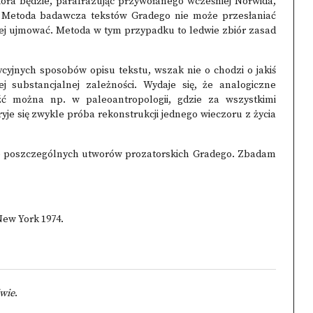
 która będzie, parafrazując przywołanego wcześniej Norwida,
. Metoda badawcza tekstów Gradego nie może przesłaniać
 niej ujmować. Metoda w tym przypadku to ledwie zbiór zasad
dycyjnych sposobów opisu tekstu, wszak nie o chodzi o jakiś
 substancjalnej zależności. Wydaje się, że analogiczne
eźć można np. w paleoantropologii, gdzie za wszystkimi
yje się zwykle próba rekonstrukcji jednego wieczoru z życia
zie poszczególnych utworów prozatorskich Gradego. Zbadam
New York 1974.
iwie
.