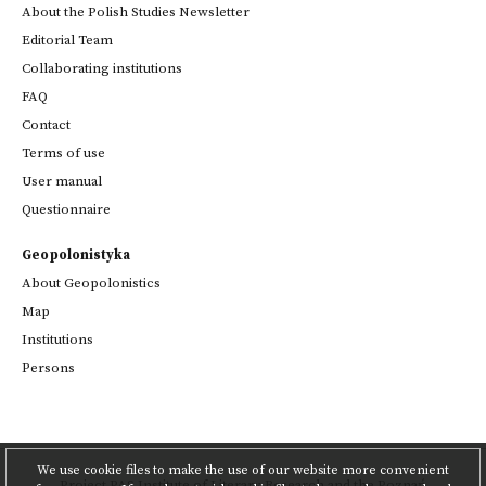
About the Polish Studies Newsletter
Editorial Team
Collaborating institutions
FAQ
Contact
Terms of use
User manual
Questionnaire
Geopolonistyka
About Geopolonistics
Map
Institutions
Persons
We use cookie files to make the use of our website more convenient
Project
PAS Institute of Literary Research
and
the Poznań