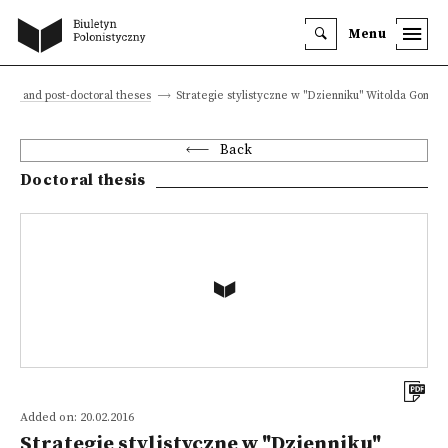
Menu
oral and post-doctoral theses
Strategie stylistyczne w "Dzienniku" Witolda Gombr
Back
Doctoral thesis
Added on: 20.02.2016
Strategie stylistyczne w "Dzienniku"