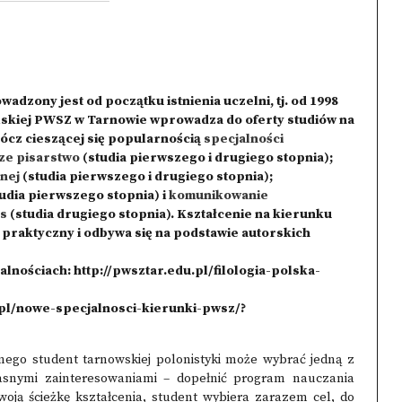
dzony jest od początku istnienia uczelni, tj. od 1998
olskiej PWSZ w Tarnowie wprowadza do oferty studiów na
ócz cieszącej się popularnością
specjalności
ze pisarstwo
(studia pierwszego i drugiego stopnia);
znej
(studia pierwszego i drugiego stopnia);
udia pierwszego stopnia) i
komunikowanie
ns
(studia drugiego stopnia). Kształcenie na kierunku
 praktyczny i odbywa się na podstawie autorskich
alnościach:
http://pwsztar.edu.pl/filologia-polska-
.pl/nowe-specjalnosci-kierunki-pwsz/?
ego student tarnowskiej polonistyki może wybrać jedną z
łasnymi zainteresowaniami – dopełnić program nauczania
woją ścieżkę kształcenia, student wybiera zarazem cel, do