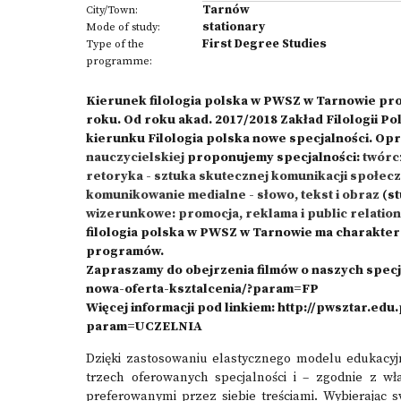
Tarnów
City/Town:
stationary
Mode of study:
First Degree Studies
Type of the
programme:
Kierunek filologia polska w PWSZ w Tarnowie prowa
roku. Od roku akad. 2017/2018 Zakład Filologii P
kierunku Filologia polska nowe specjalności. Opr
nauczycielskiej
proponujemy specjalności:
twórc
retoryka - sztuka skutecznej komunikacji społec
komunikowanie medialne
- słowo, tekst i obraz
(st
wizerunkowe: promocja, reklama i public relatio
filologia polska w PWSZ w Tarnowie ma charakter
programów.
Zapraszamy do obejrzenia filmów o naszych specj
nowa-oferta-ksztalcenia/?param=FP
Więcej informacji pod linkiem:
http://pwsztar.edu
param=UCZELNIA
Dzięki zastosowaniu elastycznego modelu edukacyjn
trzech oferowanych specjalności i – zgodnie z w
preferowanymi przez siebie treściami. Wybierając s