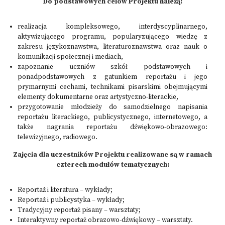
Do podstawowych celów Projektu należą:
realizacja kompleksowego, interdyscyplinarnego,
aktywizującego programu, popularyzującego wiedzę z
zakresu językoznawstwa, literaturoznawstwa oraz nauk o
komunikacji społecznej i mediach,
zapoznanie uczniów szkół podstawowych i
ponadpodstawowych z gatunkiem reportażu i jego
prymarnymi cechami, technikami pisarskimi obejmującymi
elementy dokumentarne oraz artystyczno-literackie,
przygotowanie młodzieży do samodzielnego napisania
reportażu literackiego, publicystycznego, internetowego, a
także nagrania reportażu dźwiękowo-obrazowego:
telewizyjnego, radiowego.
Zajęcia dla uczestników Projektu realizowane są w ramach
czterech modułów tematycznych:
Reportaż i literatura – wykłady;
Reportaż i publicystyka – wykłady;
Tradycyjny reportaż pisany – warsztaty;
Interaktywny reportaż obrazowo-dźwiękowy – warsztaty.