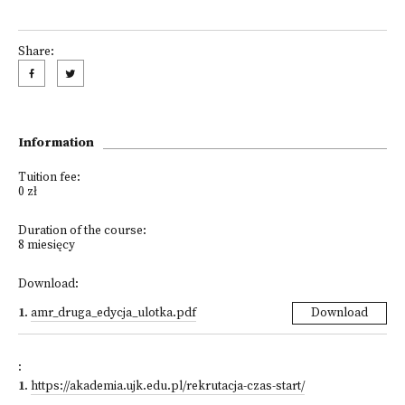
Share:
Information
Tuition fee:
0 zł
Duration of the course:
8 miesięcy
Download:
1
.
amr_druga_edycja_ulotka.pdf
Download
:
1
.
https://akademia.ujk.edu.pl/rekrutacja-czas-start/