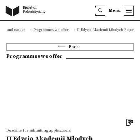
Menu
tion and career
Programmes we offer
II Edycja Akademii Młodych Reportaż
Back
Programmes we offer
Deadline for submitting applications:
II Edycja Akademii Młodych