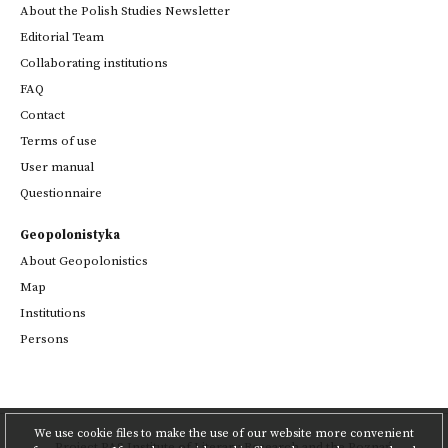
About the Polish Studies Newsletter
Editorial Team
Collaborating institutions
FAQ
Contact
Terms of use
User manual
Questionnaire
Geopolonistyka
About Geopolonistics
Map
Institutions
Persons
We use cookie files to make the use of our website more convenient
Project
PAS Institute of Literary Research
and
the Poznań