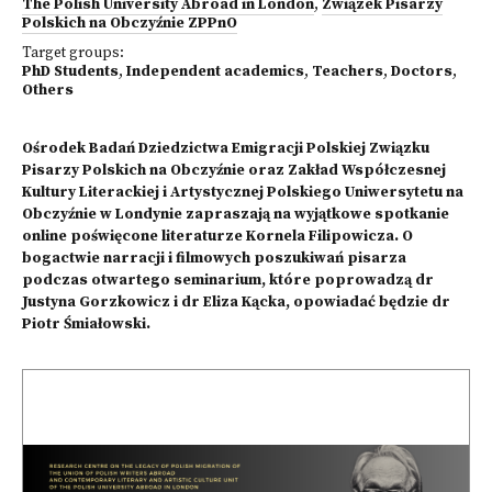
The Polish University Abroad in London
,
Związek Pisarzy
Polskich na Obczyźnie ZPPnO
Target groups:
PhD Students
,
Independent academics
,
Teachers
,
Doctors
,
Others
Ośrodek Badań Dziedzictwa Emigracji Polskiej Związku
Pisarzy Polskich na Obczyźnie oraz Zakład Współczesnej
Kultury Literackiej i Artystycznej Polskiego Uniwersytetu na
Obczyźnie w Londynie zapraszają na wyjątkowe spotkanie
online poświęcone literaturze Kornela Filipowicza. O
bogactwie narracji i filmowych poszukiwań pisarza
podczas otwartego seminarium, które poprowadzą dr
Justyna Gorzkowicz i dr Eliza Kącka, opowiadać będzie dr
Piotr Śmiałowski.