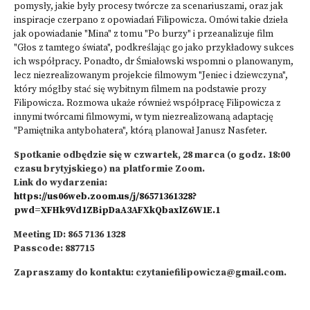
pomysły, jakie były procesy twórcze za scenariuszami, oraz jak
inspiracje czerpano z opowiadań Filipowicza. Omówi takie dzieła
jak opowiadanie "Mina" z tomu "Po burzy" i przeanalizuje film
"Głos z tamtego świata", podkreślając go jako przykładowy sukces
ich współpracy. Ponadto, dr Śmiałowski wspomni o planowanym,
lecz niezrealizowanym projekcie filmowym "Jeniec i dziewczyna",
który mógłby stać się wybitnym filmem na podstawie prozy
Filipowicza. Rozmowa ukaże również współpracę Filipowicza z
innymi twórcami filmowymi, w tym niezrealizowaną adaptację
"Pamiętnika antybohatera", którą planował Janusz Nasfeter.
Spotkanie odbędzie się w czwartek, 28 marca (o godz. 18:00
czasu brytyjskiego) na platformie Zoom.
Link do wydarzenia:
https://us06web.zoom.us/j/86571361328?
pwd=XFHk9Vd1ZBipDaA3AFXkQbaxlZ6W1E.1
Meeting ID: 865 7136 1328
Passcode: 887715
Zapraszamy do kontaktu: czytaniefilipowicza@gmail.com.