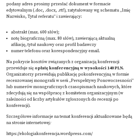
podany adres prosimy przesłać dokument w formacie
edytowalnym (.doc, .docx, .rtf), zatytułowany wg schematu „Imię
Nazwisko, Tytuł referatu” i zawierający:
abstrakt (max. 600 słów);
notę biograficzną (max. 80 słów), zawierającą aktualną
afiliację, tytuł naukowy oraz profil badawczy
numer telefonu oraz korespondencyjny email.
Na pokrycie kosztów związanych z organizacją konferencji
przewiduje się
opłatę konferencyjną w wysokości 140 PLN.
Organizatorzy przewidują publikację pokonferencyjną w formie
recenzowanej monografii w serii „Perspektywy Ponowoczesności”
lub numerów monograficznych czasopismach naukowych, które
zdecydują się na współpracę z komitetem organizacyjnym (w
zależności od liczby artykułów zgłoszonych do recenzji po
konferencji).
Szczegółowe informacje na temat konferencji aktualizowane będą
na stronie internetowej
:
https://ekologiakonferencja.wordpress.com/