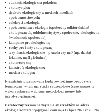
edukacja ekologiczna pokoleń;
ekoturystyka;
dyskurs ekologiczny w mediach i mediach
społecznościowych;
celebryci a ekologia
społeczeństwa a ekologia (społeczny odbiór działań
ekologicznych, oddolne inicjatywy społeczne, ekologiczna
świadomość społeczna);
kampanie proekologiczne;
ruchy pro i anty ekologiczne;
tezy i hasła ekologiczne – prawda czy mit? (np. działaj
lokalnie, myśl globalnie);
ekoterroryzm;
katastrofy ekologiczne;
moda a ekologia;
Niezależnie przyjmowane będą również inne propozycje
tematyczne, w tym np. studia szczegółowe (
case studies
) z
wykorzystaniem wybranej metodologii mono- lub
interdyscyplinarnej.
Ostateczny termin nadsyłania abstraktów
na adres
ekologia.konferencja@gmail.com
mija 12 lipca 2020 roku. Na