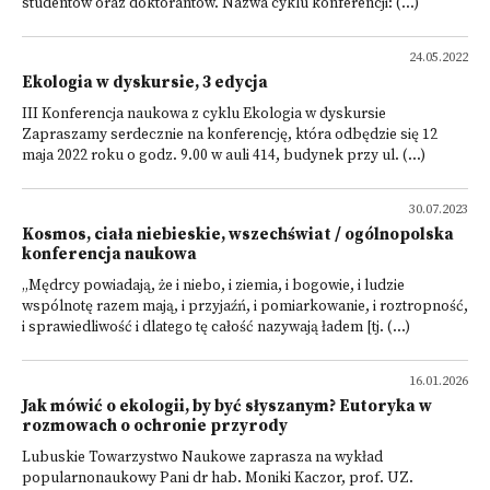
studentów oraz doktorantów. Nazwa cyklu konferencji: (...)
24.05.2022
Ekologia w dyskursie, 3 edycja
III Konferencja naukowa z cyklu Ekologia w dyskursie
Zapraszamy serdecznie na konferencję, która odbędzie się 12
maja 2022 roku o godz. 9.00 w auli 414, budynek przy ul. (...)
30.07.2023
Kosmos, ciała niebieskie, wszechświat / ogólnopolska
konferencja naukowa
„Mędrcy powiadają, że i niebo, i ziemia, i bogowie, i ludzie
wspólnotę razem mają, i przyjaźń, i pomiarkowanie, i roztropność,
i sprawiedliwość i dlatego tę całość nazywają ładem [tj. (...)
16.01.2026
Jak mówić o ekologii, by być słyszanym? Eutoryka w
rozmowach o ochronie przyrody
Lubuskie Towarzystwo Naukowe zaprasza na wykład
popularnonaukowy Pani dr hab. Moniki Kaczor, prof. UZ.