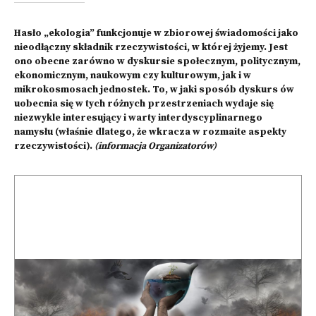
Hasło „ekologia” funkcjonuje w zbiorowej świadomości jako
nieodłączny składnik rzeczywistości, w której żyjemy. Jest
ono obecne zarówno w dyskursie społecznym, politycznym,
ekonomicznym, naukowym czy kulturowym, jak i w
mikrokosmosach jednostek. To, w jaki sposób dyskurs ów
uobecnia się w tych różnych przestrzeniach wydaje się
niezwykle interesujący i warty interdyscyplinarnego
namysłu (właśnie dlatego, że wkracza w rozmaite aspekty
rzeczywistości).
(informacja Organizatorów)