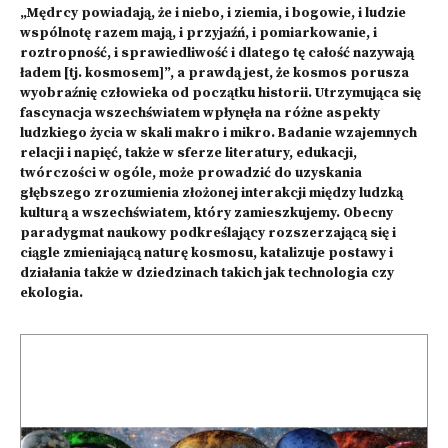
„Mędrcy powiadają, że i niebo, i ziemia, i bogowie, i ludzie
wspólnotę razem mają, i przyjaźń, i pomiarkowanie, i
roztropność, i sprawiedliwość i dlatego tę całość nazywają
ładem [tj. kosmosem]”, a prawdą jest, że kosmos porusza
wyobraźnię człowieka od początku historii. Utrzymująca się
fascynacja wszechświatem wpłynęła na różne aspekty
ludzkiego życia w skali makro i mikro. Badanie wzajemnych
relacji i napięć, także w sferze literatury, edukacji,
twórczości w ogóle, może prowadzić do uzyskania
głębszego zrozumienia złożonej interakcji między ludzką
kulturą a wszechświatem, który zamieszkujemy. Obecny
paradygmat naukowy podkreślający rozszerzającą się i
ciągle zmieniającą naturę kosmosu, katalizuje postawy i
działania także w dziedzinach takich jak technologia czy
ekologia.