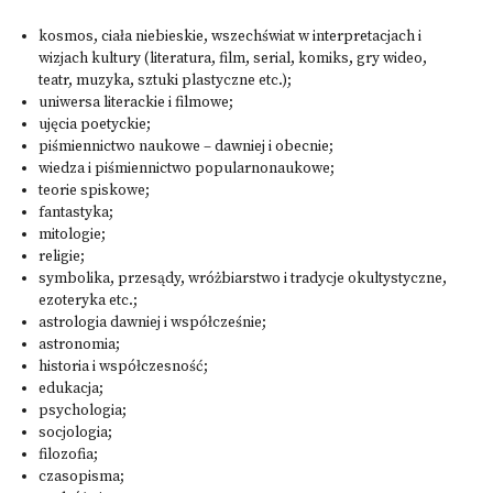
kosmos, ciała niebieskie, wszechświat w interpretacjach i
wizjach kultury (literatura, film, serial, komiks, gry wideo,
teatr, muzyka, sztuki plastyczne etc.);
uniwersa literackie i filmowe;
ujęcia poetyckie;
piśmiennictwo naukowe – dawniej i obecnie;
wiedza i piśmiennictwo popularnonaukowe;
teorie spiskowe;
fantastyka;
mitologie;
religie;
symbolika, przesądy, wróżbiarstwo i tradycje okultystyczne,
ezoteryka etc.;
astrologia dawniej i współcześnie;
astronomia;
historia i współczesność;
edukacja;
psychologia;
socjologia;
filozofia;
czasopisma;