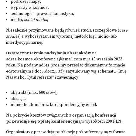
podróże i mapy;
wyprawy w kosmos;
technologie – prawda i fantastyka;
media,
social media
;
Niezależnie przyjmowane będą również studia szczegółowe (
case
studies
) z wykorzystaniem wybranej metodologii mono- lub
interdyscyplinarnej.
Ostateczny termin nadsyłania abstraktów
na
adres kosmos.ekonferencja@gmail.com mija 10 września 2023
roku. Na podany adres prosimy przesłać dokument w formacie
edytowalnym (.doc, .docx, .rtf), zatytułowany wg schematu „Imię
Nazwisko, Tytuł referatu” i zawierający:
abstrakt (max. 600 słów);
afiliacja;
numer telefonu oraz korespondencyjny email.
Na pokrycie kosztów związanych z organizacją konferencji
przewiduje się opłatę konferencyjną
w wysokości 200 PLN.
Organizatorzy przewidują publikację pokonferencyjną w formie