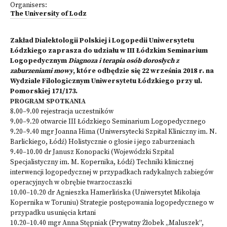
Organisers:
The University of Lodz
Zakład Dialektologii Polskiej i Logopedii Uniwersytetu
Łódzkiego zaprasza do udziału w III Łódzkim Seminarium
Logopedycznym
Diagnoza i terapia osób dorosłych z
zaburzeniami mowy
, które odbędzie się 22 września 2018 r. na
Wydziale Filologicznym Uniwersytetu Łódzkiego przy ul.
Pomorskiej 171/173.
PROGRAM SPOTKANIA
8.00–9.00 rejestracja uczestników
9.00–9.20 otwarcie III Łódzkiego Seminarium Logopedycznego
9.20–9.40 mgr Joanna Hima (Uniwersytecki Szpital Kliniczny im. N.
Barlickiego, Łódź) Holistycznie o głosie i jego zaburzeniach
9.40–10.00 dr Janusz Konopacki (Wojewódzki Szpital
Specjalistyczny im. M. Kopernika, Łódź) Techniki klinicznej
interwencji logopedycznej w przypadkach radykalnych zabiegów
operacyjnych w obrębie twarzoczaszki
10.00–10.20 dr Agnieszka Hamerlińska (Uniwersytet Mikołaja
Kopernika w Toruniu) Strategie postępowania logopedycznego w
przypadku usunięcia krtani
10.20–10.40 mgr Anna Stępniak (Prywatny Żłobek „Maluszek”,