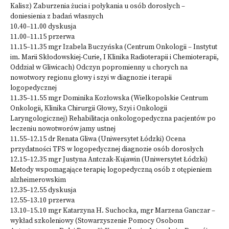
Kalisz) Zaburzenia żucia i połykania u osób dorosłych –
doniesienia z badań własnych
10.40–11.00 dyskusja
11.00–11.15 przerwa
11.15–11.35 mgr Izabela Buczyńska (Centrum Onkologii – Instytut
im. Marii Skłodowskiej-Curie, I Klinika Radioterapii i Chemioterapii,
Oddział w Gliwicach) Odczyn popromienny u chorych na
nowotwory regionu głowy i szyi w diagnozie i terapii
logopedycznej
11.35–11.55 mgr Dominika Kozłowska (Wielkopolskie Centrum
Onkologii, Klinika Chirurgii Głowy, Szyi i Onkologii
Laryngologicznej) Rehabilitacja onkologopedyczna pacjentów po
leczeniu nowotworów jamy ustnej
11.55–12.15 dr Renata Gliwa (Uniwersytet Łódzki) Ocena
przydatności TFS w logopedycznej diagnozie osób dorosłych
12.15–12.35 mgr Justyna Antczak-Kujawin (Uniwersytet Łódzki)
Metody wspomagające terapię logopedyczną osób z otępieniem
alzheimerowskim
12.35–12.55 dyskusja
12.55–13.10 przerwa
13.10–15.10 mgr Katarzyna H. Suchocka, mgr Marzena Ganczar –
wykład szkoleniowy (Stowarzyszenie Pomocy Osobom