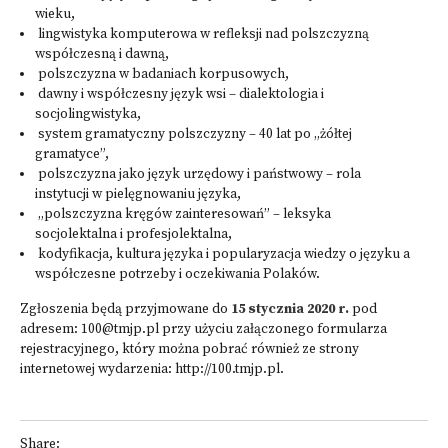
wieku,
lingwistyka komputerowa w refleksji nad polszczyzną
współczesną i dawną,
polszczyzna w badaniach korpusowych,
dawny i współczesny język wsi – dialektologia i
socjolingwistyka,
system gramatyczny polszczyzny – 40 lat po „żółtej
gramatyce”,
polszczyzna jako język urzędowy i państwowy – rola
instytucji w pielęgnowaniu języka,
„polszczyzna kręgów zainteresowań” – leksyka
socjolektalna i profesjolektalna,
kodyfikacja, kultura języka i popularyzacja wiedzy o języku a
współczesne potrzeby i oczekiwania Polaków.
Zgłoszenia będą przyjmowane do
15 stycznia
2020 r.
pod
adresem:
100@tmjp.pl
przy użyciu załączonego formularza
rejestracyjnego, który można pobrać również ze strony
internetowej wydarzenia:
http://100.tmjp.pl
.
Share: