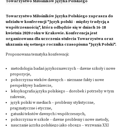
Towarzystwo Miłośników Języka Polskiego
Towarzystwo Miłośników Języka Polskiego zaprasza do
udziału w konferencji "Język polski - między tradycją a
współczesnością", która odbędzie się w dniach 16-18
kwietnia 2020 roku w Krakowie. Konferencja jest
organizowana dla uczczenia stulecia Towarzystwa oraz
ukazania się setnego rocznika czasopisma "Język Polski".
Proponowana tematyka konferencji:
metodologia badań językoznawczych – dawne szkoły i nowe
propozycje,
polszczyzna wieków dawnych – nieznane fakty i nowe
perspektywy badawcze,
leksykografia języka polskiego – dorobek i potrzeby w tym
zakresie,
język polski w mediach – problemy stylistyczne,
pragmatyczne i etyczne,
gatunki tekstów dawnych i współczesnych,
polszczyzna w szkole – dawne problemy i nowe metody,
nauczanie języka polskiego jako obcego – wyzwania XXI