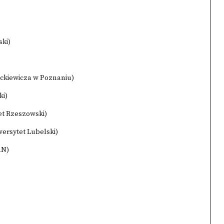
ski)
ickiewicza w Poznaniu)
ki)
et Rzeszowski)
wersytet Lubelski)
AN)