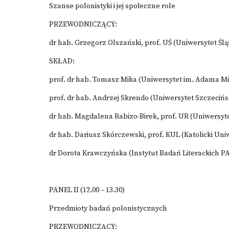
Szanse polonistyki i jej społeczne role
PRZEWODNICZĄCY:
dr hab. Grzegorz Olszański, prof. UŚ (Uniwersytet Ślą
SKŁAD:
prof. dr hab. Tomasz Mika (Uniwersytet im. Adama M
prof. dr hab. Andrzej Skrendo (Uniwersytet Szczecińs
dr hab. Magdalena Rabizo-Birek, prof. UR (Uniwersyt
dr hab. Dariusz Skórczewski, prof. KUL (Katolicki Uni
dr Dorota Krawczyńska (Instytut Badań Literackich P
PANEL II (12.00 – 13.30)
Przedmioty badań polonistycznych
PRZEWODNICZĄCY: