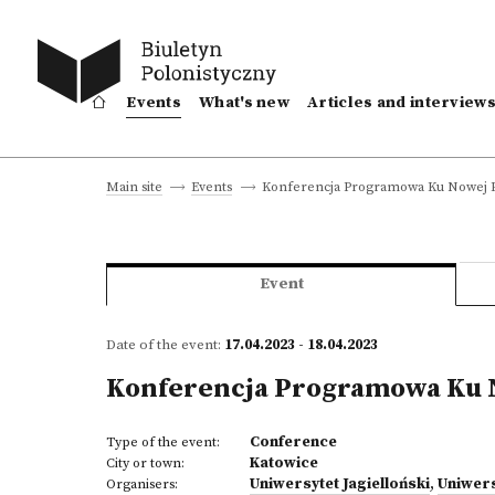
Events
What's new
Articles and interview
Konferencja Programowa Ku Nowej P
Main site
Events
Event
Date of the event:
17.04.2023 - 18.04.2023
Konferencja Programowa Ku 
Conference
Type of the event:
Katowice
City or town:
Uniwersytet Jagielloński
,
Uniwers
Organisers: