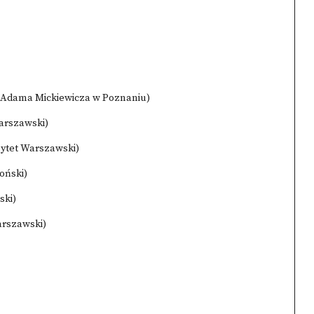
m. Adama Mickiewicza w Poznaniu)
arszawski)
sytet Warszawski)
oński)
ski)
arszawski)