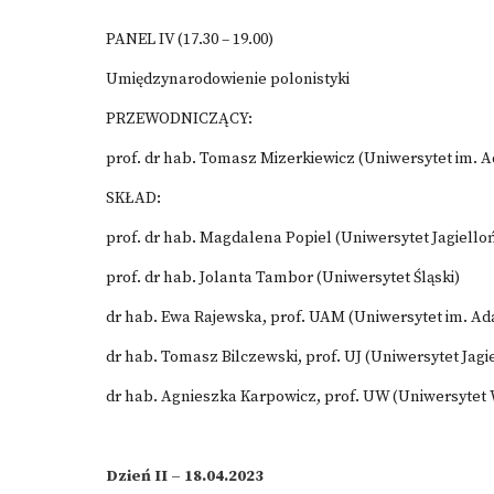
PANEL IV (17.30 – 19.00)
Umiędzynarodowienie polonistyki
PRZEWODNICZĄCY:
prof. dr hab. Tomasz Mizerkiewicz (Uniwersytet im.
SKŁAD:
prof. dr hab. Magdalena Popiel (Uniwersytet Jagielloń
prof. dr hab. Jolanta Tambor (Uniwersytet Śląski)
dr hab. Ewa Rajewska, prof. UAM (Uniwersytet im. A
dr hab. Tomasz Bilczewski, prof. UJ (Uniwersytet Jagi
dr hab. Agnieszka Karpowicz, prof. UW (Uniwersytet
Dzień II – 18.04.2023