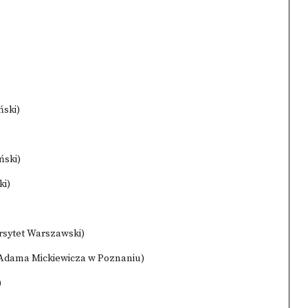
ński)
ński)
ki)
rsytet Warszawski)
. Adama Mickiewicza w Poznaniu)
)