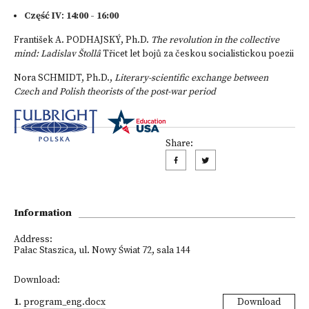
Część IV
:
14:00 - 16:00
František A. PODHAJSKÝ, Ph.D.
The revolution in the collective
mind: Ladislav Štollâ
Třicet let bojů za českou socialistickou poezii
Nora SCHMIDT, Ph.D.,
L
iterary-scientific exchange between
Czech and Polish theorists of the post-war period
Share:
Information
Address:
Pałac Staszica, ul. Nowy Świat 72, sala 144
Download:
1
.
program_eng.docx
Download