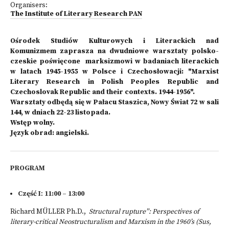
Organisers:
The Institute of Literary Research PAN
Ośrodek Studiów Kulturowych i Literackich nad
Komunizmem zaprasza na dwudniowe warsztaty polsko-
czeskie poświęcone marksizmowi w badaniach literackich
w latach 1945-1955 w Polsce i Czechosłowacji: "Marxist
Literary Research in Polish Peoples Republic and
Czechoslovak Republic and their contexts. 1944-1956".
Warsztaty odbędą się w Pałacu Staszica, Nowy Świat 72 w sali
144, w dniach 22-23 listopada.
Wstęp wolny.
Język obrad: angielski.
PROGRAM
Część I
:
11:00 – 13:00
Richard MÜLLER Ph.D.,
Structural rupture”: Perspectives of
literary-critical Neostructuralism and Marxism in the 1960’s (Sus,