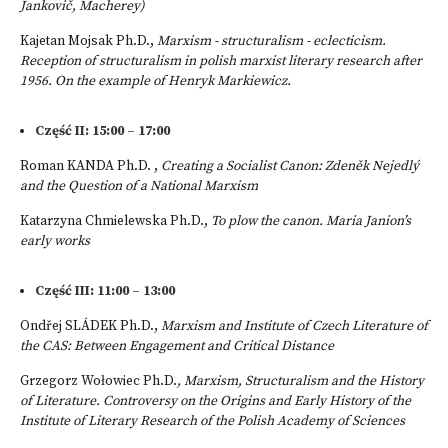
Jankovič, Macherey)
Kajetan Mojsak Ph.D.,
Marxism - structuralism - eclecticism.
Reception of structuralism in polish marxist literary research after
1956. On the example of Henryk Markiewicz.
Część II:
15:00 – 17:00
Roman KANDA Ph.D. ,
Creating a Socialist Canon: Zdeněk Nejedlý
and the Question of a National Marxism
Katarzyna Chmielewska Ph.D.,
To plow the canon.
Maria Janion’s
early works
Część III:
11:00 – 13:00
Ondřej SLÁDEK Ph.D.,
Marxism and Institute of Czech Literature of
the CAS: Between Engagement and Critical Distance
Grzegorz Wołowiec Ph.D.
,
Marxism, Structuralism and the History
of Literature. Controversy on the Origins and Early History of the
Institute of Literary Research of the Polish Academy of Sciences